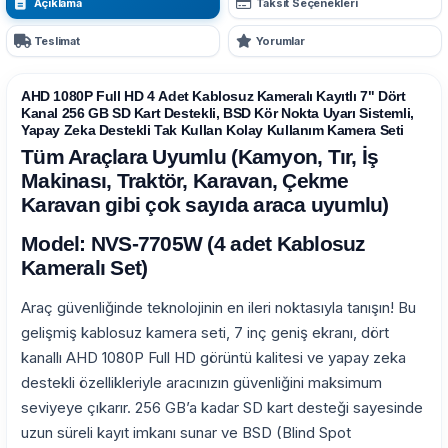
Açıklama
Taksit Seçenekleri
Teslimat
Yorumlar
AHD 1080P Full HD
4 Adet
Kablosuz Kameralı Kayıtlı 7" Dört
Kanal 256 GB SD Kart Destekli, BSD Kör Nokta Uyarı Sistemli,
Yapay Zeka Destekli Tak Kullan Kolay Kullanım Kamera Seti
Tüm Araçlara Uyumlu (Kamyon, Tır, İş
Makinası, Traktör, Karavan, Çekme
Karavan gibi çok sayıda araca uyumlu)
Model: NVS-7705W (4 adet Kablosuz
Kameralı Set)
Araç güvenliğinde teknolojinin en ileri noktasıyla tanışın! Bu
gelişmiş kablosuz kamera seti, 7 inç geniş ekranı, dört
kanallı AHD 1080P Full HD görüntü kalitesi ve yapay zeka
destekli özellikleriyle aracınızın güvenliğini maksimum
seviyeye çıkarır. 256 GB’a kadar SD kart desteği sayesinde
uzun süreli kayıt imkanı sunar ve BSD (Blind Spot