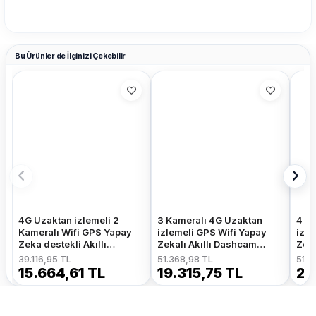
Bu Ürünler de İlginizi Çekebilir
4G Uzaktan izlemeli 2
3 Kameralı 4G Uzaktan
4 K
Kameralı Wifi GPS Yapay
izlemeli GPS Wifi Yapay
izle
Zeka destekli Akıllı
Zekalı Akıllı Dashcam
Zeka
Dashcam Kamyon Tır
Kamyon Tır Kamera
Kam
39.116,95 TL
51.368,98 TL
51.5
Kamera Sistemi
Sistemi
Sist
15.664,61 TL
19.315,75 TL
20