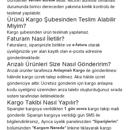
Gönderiler
iletilir. Alıcının adreste olmaması
verilen adrese
durumunda birinci dereceden yakınına kimlik kontrolü ile
teslimat yapılabilir.
Ürünü Kargo Şubesinden Teslim Alabilir
Miyim?
Kargo şubesinden ürün teslimatı yapılamaz.
Faturam Nasıl İletilir?
Faturalarız, siparişinizle birlikte ve
olarak
e-fatura
üyeliğinizde yer alan kayıtlı olan e-posta adresine
gönderilmektedir.
Arızalı Ürünleri Size Nasıl Gönderirim?
Arızalı ürünler tarafımıza
ile gönderilmesi
Anlaşmalı Kargo
hâlinde kargo ücreti talep edilmez. Aksi hâlde ücret
göndericiye aittir. Ücretsiz gönderim için kargo anlaşma
kodu üyeliğiniz üzerinden arıza talebi oluşturduğunuz sırada
sistem tarafından iletilmektedir.
Kargo Takibi Nasıl Yapılır?
Siparişler kargoya verildikten
kargo takip maili
1 gün sonra
gönderilir. Siparişin kargoya verildiği gün SMS ile
bilgilendirilirsiniz,. Ayrıca üyelik panelinizden “
”
Siparişlerim
bölümünden “
“ linkine tıklayarak kargo
Kargom Nerede