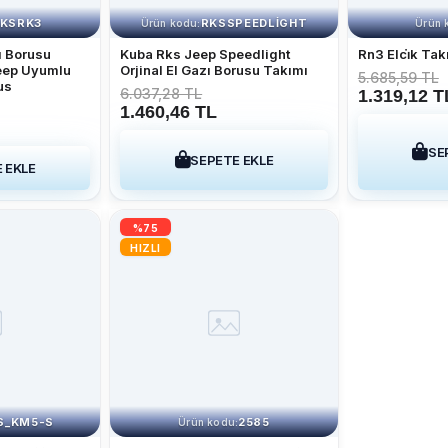
KSRK3
RKSSPEEDLIGHT
Ürün kodu:
Ürün 
ı Borusu
Kuba Rks Jeep Speedlight
Rn3 Elci̇k Tak
eep Uyumlu
Orjinal El Gazı Borusu Takımı
5.685,59 TL
us
6.037,28 TL
1.319,12 T
1.460,46 TL
SE
SEPETE EKLE
 EKLE
%75
HIZLI
S_KM5-S
2585
Ürün kodu: