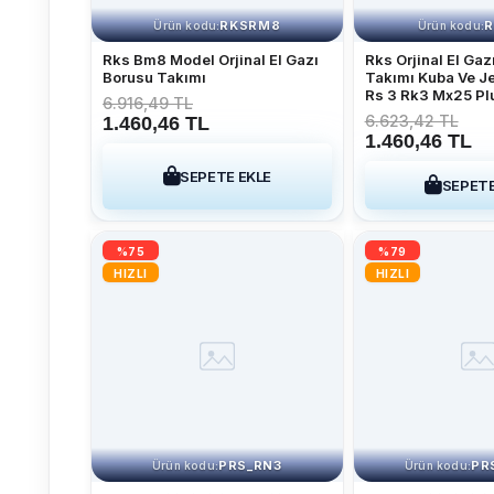
RKSRM8
R
Ürün kodu:
Ürün kodu:
Rks Bm8 Model Orjinal El Gazı
Rks Orjinal El Gaz
Borusu Takımı
Takımı Kuba Ve J
Rs 3 Rk3 Mx25 Pl
6.916,49 TL
6.623,42 TL
1.460,46 TL
1.460,46 TL
SEPETE EKLE
SEPETE
%75
%79
HIZLI
HIZLI
PRS_RN3
PR
Ürün kodu:
Ürün kodu: