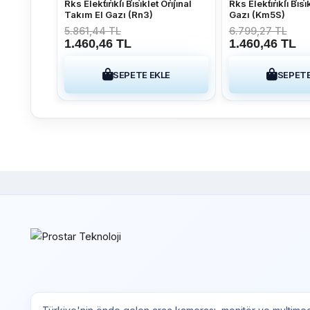
Rks Elekti̇ri̇kli̇ Bi̇si̇klet Ori̇ji̇nal
Rks Elekti̇ri̇kli̇ Bi̇si̇
Takım El Gazı (Rn3)
Gazı (Km5S)
5.861,44 TL
6.799,27 TL
1.460,46 TL
1.460,46 TL
SEPETE EKLE
SEPETE