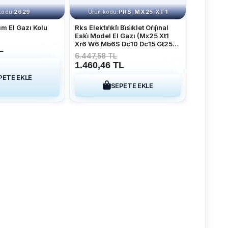
2629
PRS_MX25 XT1
kodu:
Ürün kodu:
ım El Gazı Kolu
Rks Elekti̇ri̇kli̇ Bi̇si̇klet Ori̇ji̇nal
Eski̇ Model El Gazı (Mx25 Xt1
Xr6 W6 Mb6S Dc10 Dc15 Gt25)
L
Eski̇ Model El Gazıdır
6.447,58 TL
1.460,46 TL
PETE EKLE
SEPETE EKLE