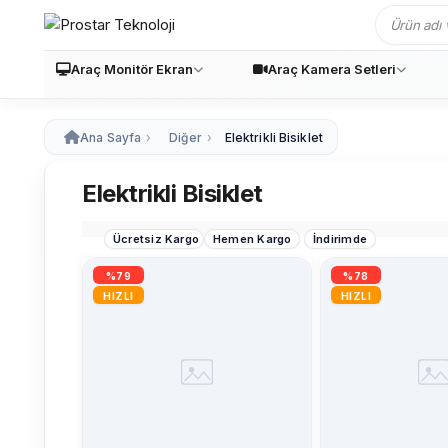
Araç Monitör Ekran
Araç Kamera Setleri
Ana Sayfa
Diğer
Elektrikli Bisiklet
Elektrikli Bisiklet
Ücretsiz Kargo
Hemen Kargo
İndirimde
%79
%78
HIZLI
HIZLI