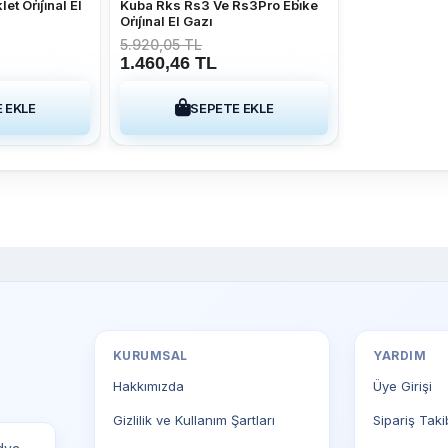
klet Ori̇ji̇nal El
Kuba Rks Rs3 Ve Rs3Pro Ebi̇ke
Ori̇ji̇nal El Gazı
5.920,05 TL
1.460,46 TL
 EKLE
SEPETE EKLE
KURUMSAL
YARDIM
Hakkımızda
Üye Girişi
Gizlilik ve Kullanım Şartları
Sipariş Taki