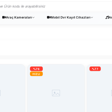
Araç Kameraları
Mobil Dvr Kayıt Cihazları
A
%76
%77
HIZLI