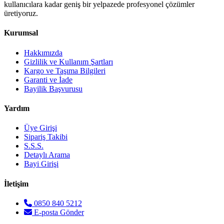
kullanıcılara kadar geniş bir yelpazede profesyonel çözümler
üretiyoruz.
Kurumsal
Hakkımızda
Gizlilik ve Kullanım Şartları
Kargo ve Taşıma Bilgileri
Garanti ve İade
Bayilik Başvurusu
Yardım
Üye Girişi
Sipariş Takibi
S.S.S.
Detaylı Arama
Bayi Girişi
İletişim
0850 840 5212
E-posta Gönder