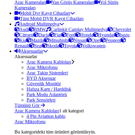
Araç Kameraları
Yan Görüş Kameraları
Yol Sürüş
Kameraları
Mobil Dvr Kayıt Cihazları
Tüm Mobil DVR Kayıt Cihazları
Android Multimedya
Audi
BMW
Carlinkit Carplay Multimedya
Chevrolet
Citroen
Dacia
Fiat
Ford
Honda
Hyundai
Isuzu
Kia
Mazda
Mitsubishi
Nissan
Opel
Peugeot
Renault
Seat
Skoda
Toyota
Volkswagen
Aksesuarlar
Aksesuarlar
Araç Kamera Kabloları
Araç Mikrofonu
Araç Takip Sistemleri
BYD Aksesuar
Güvenlik Monitör
Hafıza Kartı / Harddisk
Park Modu Adaptörü
Park Sensörleri
Tümünü Gör
Araç Kamera Kabloları
1 alt kategori
4 Pin Aviation kablo
Araç Mikrofonu
Bu kategorideki tüm ürünleri görüntüleyin.