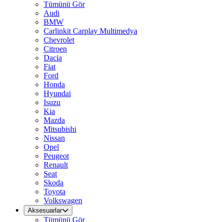
Tümünü Gör
Audi
BMW
Carlinkit Carplay Multimedya
Chevrolet
Citroen
Dacia
Fiat
Ford
Honda
Hyundai
Isuzu
Kia
Mazda
Mitsubishi
Nissan
Opel
Peugeot
Renault
Seat
Skoda
Toyota
Volkswagen
Aksesuarlar
Tümünü Gör