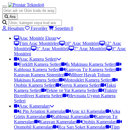
Ara
Hesabım
Favoriler
Sepetim
0
Araç Monitör Ekran
Tüm Araç Monitörleri
10" Araç Monitörü
12" Araç
Monitörü
5" Araç Monitörü
7" Araç Monitörü
9" Araç
Monitörü
Araç Kamera Setleri
Forklift Kamera Setleri
İş Makinası Kamera Setleri
Kablosuz Kamera Setleri
Kamyon Tır Kamera Setleri
Karavan Kamera Sistemleri
Mibzer Havalı Tohum
Makinası Kamera Setleri
Motosiklet Kamera Setleri
Otobüs Kamera Setleri
Servis Kamera Setleri
Taksi
Kamera Setleri
Tekne ve Yat Kamera Setleri
Traktör
Biçerdöver Kamera Setleri
Mevzuata Uygun Kamera
Setleri
Araç Kameraları
4 Pin Aviation Kameralar
Araç içi Kameralar
Arka
Görüş Kameraları
Kablosuz Kameralar
Kamyon Tır
Kameraları
Karavan Kameraları
Otobüs Kameraları
Otomobil Kameraları
Rca Sarı Soket Kameralar
Tüm