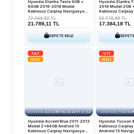
Hyundai Elantra Tesla 4GB +
Hyundai Elantra T
64GB 2016-2018 Model
2018 Model 2GB 
Kablosuz Carplay Navigasyon
Kablosuz Carplay
Qled Multimedya Sistemi
Multimedya Siste
72.046,82 TL
53.778,68 TL
21.789,11 TL
17.384,18 TL
SEPETE EKLE
SEPETE
%67
%71
HIZLI
HIZLI
ACCENTBLUE2011-2-32
TUCSON
Ürün kodu:
Ürün kodu:
Hyundai Accent Blue 2011-2013
Hyundai Tucson 
Model 2+64GB Android 13
Kablosuz Carpla
Kablosuz Carplay Navigasyon
Android 13 Navig