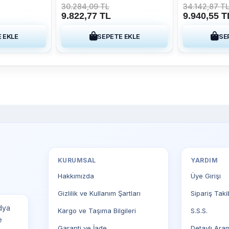
mi
Multimedya Sistemi
Sistemi 2009
30.284,09 TL
34.142,87 T
9.822,77 TL
9.940,55 T
 EKLE
SEPETE EKLE
SE
KURUMSAL
YARDIM
Hakkımızda
Üye Girişi
Gizlilik ve Kullanım Şartları
Sipariş Taki
dya
Kargo ve Taşıma Bilgileri
S.S.S.
e
Garanti ve İade
Detaylı Ara