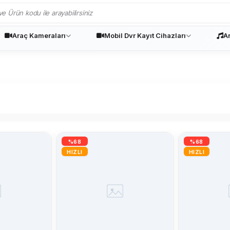
Araç Kameraları
Mobil Dvr Kayıt Cihazları
A
%68
%68
HIZLI
HIZLI