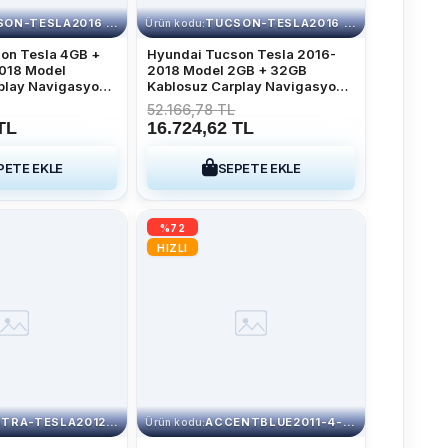
TUCSON-TESLA2016 4-64
TUCSON-TESLA2016 2-32
Ürün kodu:
on Tesla 4GB +
Hyundai Tucson Tesla 2016-
018 Model
2018 Model 2GB + 32GB
play Navigasyon
Kablosuz Carplay Navigasyon
dya Sistemi
Multimedya Sistemi
52.166,78 TL
TL
16.724,62 TL
PETE EKLE
SEPETE EKLE
%72
HIZLI
ELANTRA-TESLA2012 2-32
ACCENTBLUE2011-4-64
Ürün kodu: