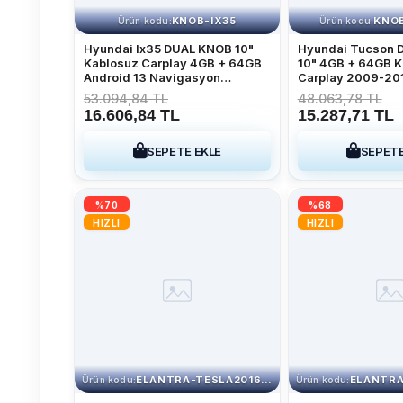
KNOB-IX35
KNO
Ürün kodu:
Ürün kodu:
Hyundai Ix35 DUAL KNOB 10"
Hyundai Tucson 
Kablosuz Carplay 4GB + 64GB
10" 4GB + 64GB K
Android 13 Navigasyon
Carplay 2009-201
Multimedya Sistemi 2009-2015
Navigasyon Mult
53.094,84 TL
48.063,78 TL
Sistemi
16.606,84 TL
15.287,71 TL
SEPETE EKLE
SEPETE
%70
%68
HIZLI
HIZLI
ELANTRA-TESLA2016 4-64
Ürün kodu:
Ürün kodu: