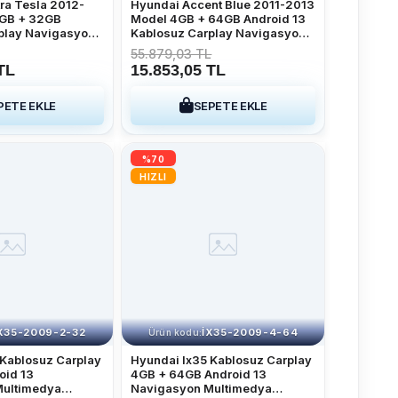
ra Tesla 2012-
Hyundai Accent Blue 2011-2013
2GB + 32GB
Model 4GB + 64GB Android 13
play Navigasyon
Kablosuz Carplay Navigasyon
istemi
Multimedya Sistemi
55.879,03 TL
TL
15.853,05 TL
PETE EKLE
SEPETE EKLE
%70
HIZLI
X35-2009-2-32
IX35-2009-4-64
Ürün kodu:
 Kablosuz Carplay
Hyundai Ix35 Kablosuz Carplay
oid 13
4GB + 64GB Android 13
Multimedya
Navigasyon Multimedya