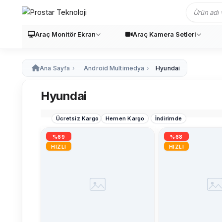
Araç Monitör Ekran
Araç Kamera Setleri
Ana Sayfa
Android Multimedya
Hyundai
Hyundai
Ücretsiz Kargo
Hemen Kargo
İndirimde
%69
%68
HIZLI
HIZLI