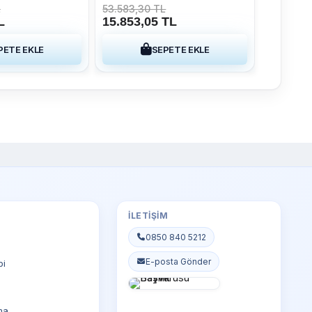
-2015
Sistemi 2009-2015
L
53.583,30 TL
L
15.853,05 TL
PETE EKLE
SEPETE EKLE
İLETIŞIM
0850 840 5212
E-posta Gönder
bi
ma