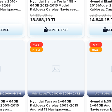
esla 2016-
Hyundai Elantra Tesla 4GB +
Hyundai Elant
+ 32GB
64GB 2012-2015 Model
2015 Model 
 Navigasyon
Kablosuz Carplay Navigasyon
Kablosuz Car
mi
Qled Multimedya Sistemi
Multimedya S
64.133,88 TL
52.215,63 TL
18.868,19 TL
14.840,15 
 EKLE
SEPETE EKLE
SE
%68
%71
HIZLI
HIZLI
-2009-4-64
TUCSON-2009-2-32
I
Ürün kodu:
Ürün kodu:
4GB + 64GB
Hyundai Tucson 2+64GB
Hyundai Ix35
y 2009-2015
Kablosuz Carplay 2009-2015
2+64GB Andr
asyon
Android 13 Navigasyon
Navigasyon 