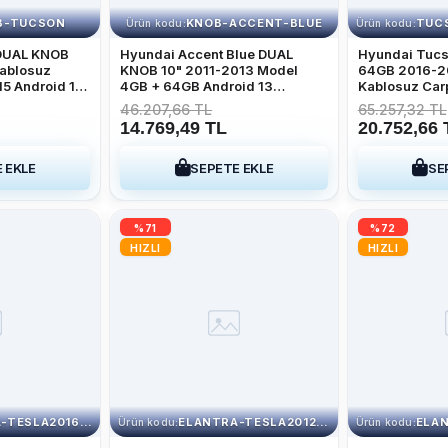
B-TUCSON
KNOB-ACCENT-BLUE
Ürün kodu:
Ürün kodu:
DUAL KNOB
Hyundai Accent Blue DUAL
Hyundai Tucs
ablosuz
KNOB 10" 2011-2013 Model
64GB 2016-2
5 Android 13
4GB + 64GB Android 13
Kablosuz Car
imedya
Kablosuz Carplay Navigasyon
Qled Multime
46.207,66 TL
65.257,32 TL
Multimedya Sistemi
14.769,49 TL
20.752,66 
 EKLE
SEPETE EKLE
SE
%71
%72
HIZLI
HIZLI
ELANTRA-TESLA2016 2-32
ELANTRA-TESLA2012 4-64
Ürün kodu:
Ürün kodu: