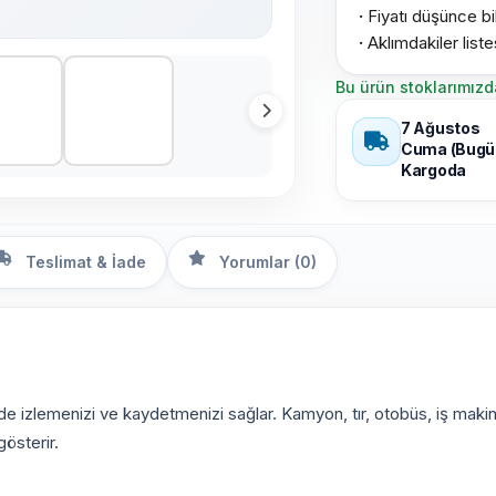
·
Fiyatı düşünce bil
·
Aklımdakiler list
Bu ürün stoklarımızd
7 Ağustos
Cuma (Bugü
Kargoda
Teslimat & İade
Yorumlar (0)
e izlemenizi ve kaydetmenizi sağlar. Kamyon, tır, otobüs, iş makine
gösterir.