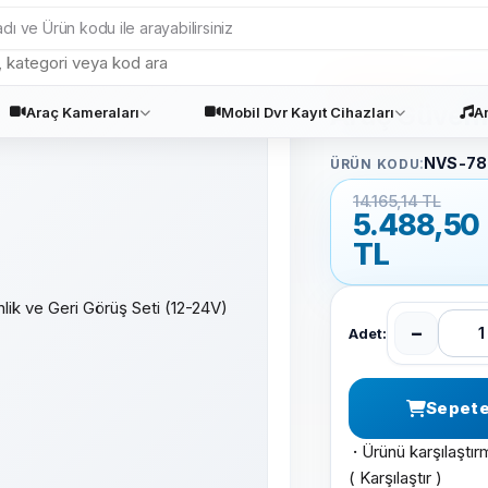
Navistar
7 in
Araç Güvenli
Araç Kameraları
Mobil Dvr Kayıt Cihazları
A
:
NVS-78
ÜRÜN KODU
14.165,14 TL
5.488,50
TL
−
Adet:
Sepete
·
Ürünü karşılaştır
(
Karşılaştır
)