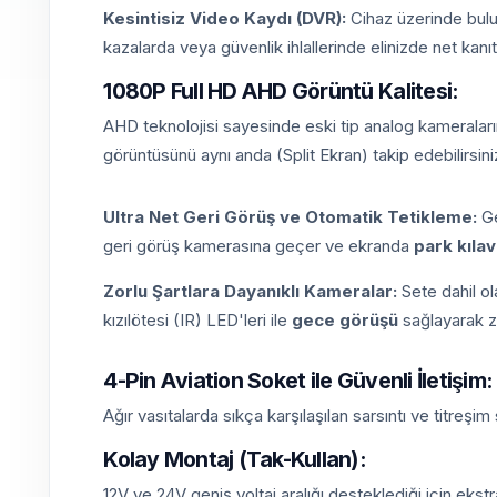
Kesintisiz Video Kaydı (DVR):
Cihaz üzerinde bulu
kazalarda veya güvenlik ihlallerinde elinizde net kanıt
1080P Full HD AHD Görüntü Kalitesi:
AHD teknolojisi sayesinde eski tip analog kameraları
görüntüsünü aynı anda (Split Ekran) takip edebilirsini
Ultra Net Geri Görüş ve Otomatik Tetikleme:
Ge
geri görüş kamerasına geçer ve ekranda
park kılav
Zorlu Şartlara Dayanıklı Kameralar:
Sete dahil o
kızılötesi (IR) LED'leri ile
gece görüşü
sağlayarak zif
4-Pin Aviation Soket ile Güvenli İletişim:
Ağır vasıtalarda sıkça karşılaşılan sarsıntı ve titreşi
Kolay Montaj (Tak-Kullan):
12V ve 24V geniş voltaj aralığı desteklediği için eks