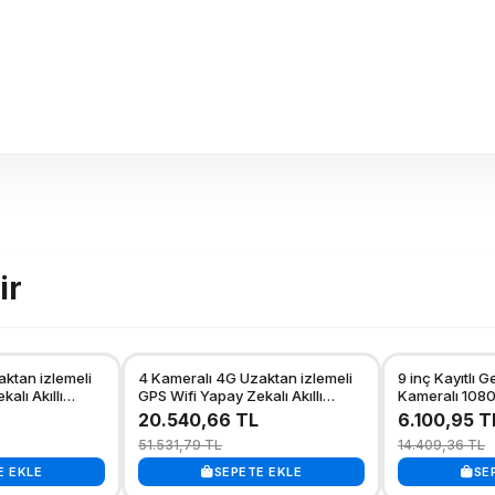
ir
ktan izlemeli
4 Kameralı 4G Uzaktan izlemeli
9 inç Kayıtlı G
alı Akıllı
GPS Wifi Yapay Zekalı Akıllı
Kameralı 1080
 Tır Kamera
Dashcam Kamyon Tır Kamera
Güvenlik ve Ge
20.540,66 TL
6.100,95 T
Sistemi
24V)
51.531,79 TL
14.409,36 TL
E EKLE
SEPETE EKLE
SE