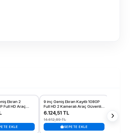
eniş Ekran 2
9 inç Geniş Ekran Kayıtlı 1080P
5 Kameralı
YENİ
P Full HD Araç
Full HD 2 Kameralı Araç Güvenlik
Kamera Set
ri Görüş Seti (12-
ve Geri Görüş Seti (12-24V)
Kamyon, Tı
L
6.124,51 TL
30.151,4
Uyumlu
14.612,89 TL
66.042,92
PETE EKLE
SEPETE EKLE