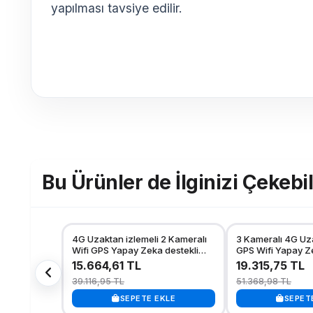
yapılması tavsiye edilir.
Bu Ürünler de İlginizi Çekebil
4G Uzaktan izlemeli 2 Kameralı
3 Kameralı 4G Uza
Wifi GPS Yapay Zeka destekli
GPS Wifi Yapay Zek
Akıllı Dashcam Kamyon Tır
Dashcam Kamyon
15.664,61 TL
19.315,75 TL
Kamera Sistemi
Sistemi
39.116,95 TL
51.368,98 TL
SEPETE EKLE
SEPET