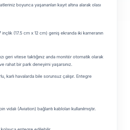
tleriniz boyunca yaşananları kayıt altına alarak olası
 inçlik (17.5 cm x 12 cm) geniş ekranda iki kameranın
ı geri vitese taktığınız anda monitör otomatik olarak
 ve rahat bir park deneyimi yaşarsınız.
, karlı havalarda bile sorunsuz çalışır. Entegre
vidalı (Aviation) bağlantı kabloları kullanılmıştır.
kolayca entegre edilebilir.