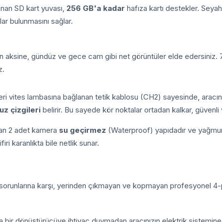
nan SD kart yuvası,
256 GB'a kadar
hafıza kartı destekler. Seyaha
lar bulunmasını sağlar.
n aksine, gündüz ve gece cam gibi net görüntüler elde edersiniz. 7
z.
ri vites lambasına bağlanan tetik kablosu (CH2) sayesinde, aracınız
uz çizgileri
belirir. Bu sayede kör noktalar ortadan kalkar, güvenli
lan 2 adet kamera
su geçirmez
(Waterproof) yapıdadır ve yağmurlu
iri karanlıkta bile netlik sunar.
m sorunlarına karşı, yerinden çıkmayan ve kopmayan profesyonel 4-pin 
tra bir dönüştürücüye ihtiyaç duymadan aracınızın elektrik sistemine 