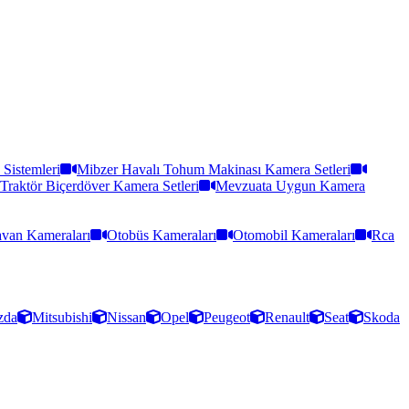
Sistemleri
Mibzer Havalı Tohum Makinası Kamera Setleri
Traktör Biçerdöver Kamera Setleri
Mevzuata Uygun Kamera
van Kameraları
Otobüs Kameraları
Otomobil Kameraları
Rca
zda
Mitsubishi
Nissan
Opel
Peugeot
Renault
Seat
Skoda