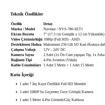
Teknik Özellikler
Özellik
Detay
Marka / Model
Navistar / NVS-780-SET1
Ekran Boyutu
7" (17.5 cm Genişlik x 12 cm Yükseklik)
Video Çözünürlüğü
1080p (Full HD) - AHD
Desteklenen Hafıza
Maksimum 256 GB SD Kart (Kutuya dahil
Çalışma Voltajı
12V - 24V DC
Kamera Sayısı
2 Adet (1x Ön Cam yapışan Tip, 1x Arka
Bağlantı Tipi
4-Pin Aviation (Vidalı)
Kablo Uzunlukları
1 Adet 5 Metre + 1 Adet 15 Metre
Kutu İçeriği
1 adet 7 İnç Kayıt Özellikli Full HD Monitör
2 adet 1080P Su Geçirmez Gece Görüşlü Kamera
1 adet 5 Metre 4-Pin Görüntü/Güç Kablosu