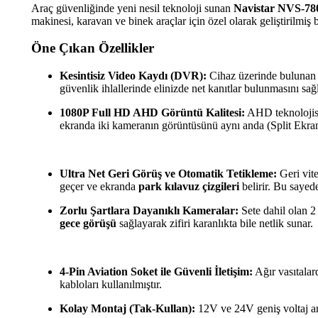
Araç güvenliğinde yeni nesil teknoloji sunan
Navistar NVS-7
makinesi, karavan ve binek araçlar için özel olarak geliştirilmiş b
Öne Çıkan Özellikler
Kesintisiz Video Kaydı (DVR):
Cihaz üzerinde bulunan
güvenlik ihlallerinde elinizde net kanıtlar bulunmasını sağl
1080P Full HD AHD Görüntü Kalitesi:
AHD teknolojisi 
ekranda iki kameranın görüntüsünü aynı anda (Split Ekran)
Ultra Net Geri Görüş ve Otomatik Tetikleme:
Geri vite
geçer ve ekranda
park kılavuz çizgileri
belirir. Bu sayed
Zorlu Şartlara Dayanıklı Kameralar:
Sete dahil olan 
gece görüşü
sağlayarak zifiri karanlıkta bile netlik sunar.
4-Pin Aviation Soket ile Güvenli İletişim:
Ağır vasıtalar
kabloları kullanılmıştır.
Kolay Montaj (Tak-Kullan):
12V ve 24V geniş voltaj ara