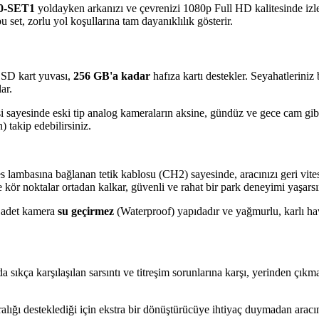
80-SET1
yoldayken arkanızı ve çevrenizi 1080p Full HD kalitesinde izle
u set, zorlu yol koşullarına tam dayanıklılık gösterir.
 SD kart yuvası,
256 GB'a kadar
hafıza kartı destekler. Seyahatleriniz
ar.
sayesinde eski tip analog kameraların aksine, gündüz ve gece cam gibi 
 takip edebilirsiniz.
s lambasına bağlanan tetik kablosu (CH2) sayesinde, aracınızı geri vite
e kör noktalar ortadan kalkar, güvenli ve rahat bir park deneyimi yaşarsı
2 adet kamera
su geçirmez
(Waterproof) yapıdadır ve yağmurlu, karlı hava
da sıkça karşılaşılan sarsıntı ve titreşim sorunlarına karşı, yerinden çı
lığı desteklediği için ekstra bir dönüştürücüye ihtiyaç duymadan aracını