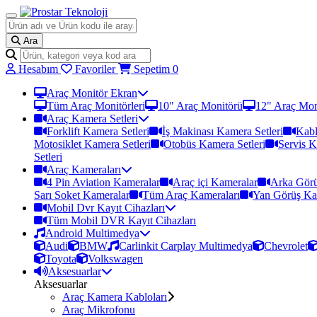
Ara
Hesabım
Favoriler
Sepetim
0
Araç Monitör Ekran
Tüm Araç Monitörleri
10" Araç Monitörü
12" Araç Mon
Araç Kamera Setleri
Forklift Kamera Setleri
İş Makinası Kamera Setleri
Kabl
Motosiklet Kamera Setleri
Otobüs Kamera Setleri
Servis K
Setleri
Araç Kameraları
4 Pin Aviation Kameralar
Araç içi Kameralar
Arka Görü
Sarı Soket Kameralar
Tüm Araç Kameraları
Yan Görüş Ka
Mobil Dvr Kayıt Cihazları
Tüm Mobil DVR Kayıt Cihazları
Android Multimedya
Audi
BMW
Carlinkit Carplay Multimedya
Chevrolet
Toyota
Volkswagen
Aksesuarlar
Aksesuarlar
Araç Kamera Kabloları
Araç Mikrofonu