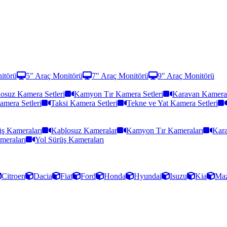
itörü
5" Araç Monitörü
7" Araç Monitörü
9" Araç Monitörü
osuz Kamera Setleri
Kamyon Tır Kamera Setleri
Karavan Kamera 
amera Setleri
Taksi Kamera Setleri
Tekne ve Yat Kamera Setleri
ş Kameraları
Kablosuz Kameralar
Kamyon Tır Kameraları
Kara
meraları
Yol Sürüş Kameraları
Citroen
Dacia
Fiat
Ford
Honda
Hyundai
Isuzu
Kia
Ma