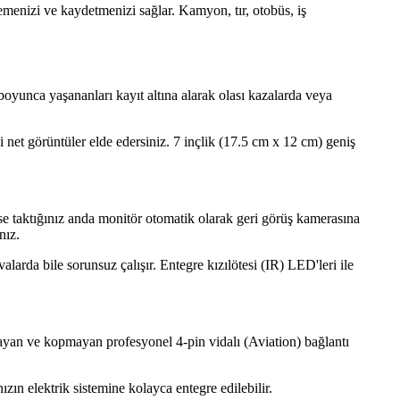
menizi ve kaydetmenizi sağlar. Kamyon, tır, otobüs, iş
 boyunca yaşananları kayıt altına alarak olası kazalarda veya
net görüntüler elde edersiniz. 7 inçlik (17.5 cm x 12 cm) geniş
se taktığınız anda monitör otomatik olarak geri görüş kamerasına
nız.
larda bile sorunsuz çalışır. Entegre kızılötesi (IR) LED'leri ile
kmayan ve kopmayan profesyonel 4-pin vidalı (Aviation) bağlantı
zın elektrik sistemine kolayca entegre edilebilir.