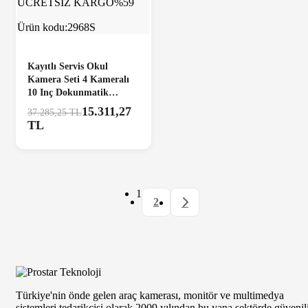
ÜCRETSİZ KARGO
%59
Ürün kodu:
2968S
Kayıtlı Servis Okul
Kamera Seti 4 Kameralı
10 Inç Dokunmatik
Ekranlı 256 Gb Sd
15.311,27
37.285,25 TL
Destekli Tak Kullan
TL
1
2
Türkiye'nin önde gelen araç kamerası, monitör ve multimedya
sistemleri tedarikçisi olarak 2009 yılından bu yana sektörde güvenil