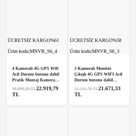
ÜCRETSİZ KARGO
%61
ÜCRETSİZ KARGO
%58
Ürün kodu:
MNVR_S6_4
Ürün kodu:
MNVR_S6_3
4 Kameralı 4G GPS Wifi
3 Kameralı Monitör
Acil Durum butonu dahil
Çıkışlı 4G GPS WIFI Acil
Pratik Montaj Kamera
Durum butonu dahil
Seti
Pratik Montaj Kamera
22.919,79
21.671,33
58.899,29 TL
51.531,79 TL
Seti
TL
TL