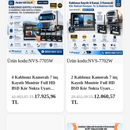
ÜCRETSİZ KARGO
%58
ÜCRETSİZ KARGO
%58
Ürün kodu:
NVS-7705W
Ürün kodu:
NVS-7702W
4 Kablosuz Kameralı 7 inç
2 Kablosuz Kameralı 7 inç
Kayıtlı Monitör Full HD
Kayıtlı Monitör Full HD
BSD Kör Nokta Uyarı
BSD Kör Nokta Uyarı
Sistemli Tak Kullan
Sistemli Tak Kullan
17.925,96
12.060,57
42.983,87 TL
28.452,39 TL
Kamera Seti
Kamera Seti
TL
TL