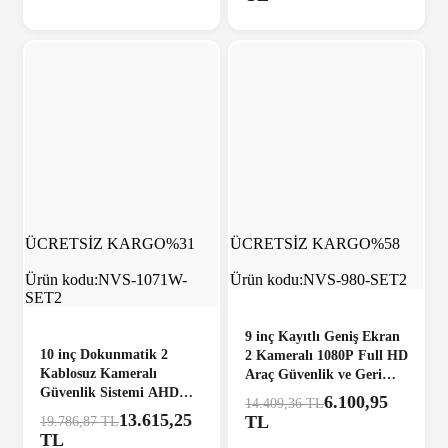
ÜCRETSİZ KARGO
%31
ÜCRETSİZ KARGO
%58
Ürün kodu:
NVS-1071W-
Ürün kodu:
NVS-980-SET2
SET2
9 inç Kayıtlı Geniş Ekran
10 inç Dokunmatik 2
2 Kameralı 1080P Full HD
Kablosuz Kameralı
Araç Güvenlik ve Geri
Güvenlik Sistemi AHD
Görüş Seti (12-24V)
6.100,95
14.409,36 TL
Ekran Kör Nokta Uyarılı
13.615,25
TL
19.786,87 TL
1080P Full HD Set
TL