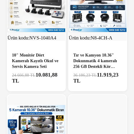
ÜCRETSİZ KARGO
%59
ÜCRETSİZ KARGO
%67
Ürün kodu:
NVS-1040A4
Ürün kodu:
N8-4CH-A
10" Monitör Dört
Tır ve Kamyon 10.36"
Kameralı Kayıtlı Okul ve
Dokunmatik 4 kameralı
Servis Kamera Seti
256 GB Destekli Kör
Nokta Uyarı Sistemli
10.081,88
11.919,23
24.666,88 TL
36.186,23 TL
Kamera Seti
TL
TL