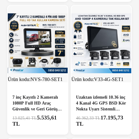
ÜCRETSİZ KARGO
%58
ÜCRETSİZ KARGO
%63
Ürün kodu:
NVS-780-SET1
Ürün kodu:
V33-4G-SET1
7 inç Kayıtlı 2 Kameralı
Uzaktan izlemeli 10.36 inç
1080P Full HD Araç
4 Kanal 4G GPS BSD Kör
Güvenlik ve Geri Görüş
Nokta Uyarı Sistemli
Seti (12-24V)
Profesyonel Araç Kamera
5.535,61
17.195,73
13.025,41 TL
46.362,33 TL
Seti
TL
TL