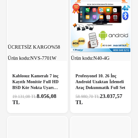
ÜCRETSİZ KARGO
%58
ÜCRETSİZ KARGO
%61
Ürün kodu:
NVS-7701W
Ürün kodu:
N40-4G
Kablosuz Kameralı 7 inç
Profesyonel 10. 26 İnç
Kayıtlı Monitör Full HD
Android Uzaktan İzlemeli
BSD Kör Nokta Uyarı
Araç Dokunmatik Full Set
Sistemli Tak Kullan
8.056,08
23.037,57
19.131,08 TL
58.980,70 TL
Kamera Seti
TL
TL