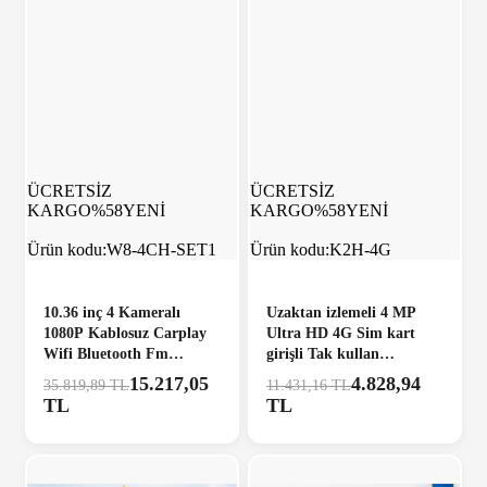
ÜCRETSİZ
ÜCRETSİZ
KARGO
%58
YENİ
KARGO
%58
YENİ
Ürün kodu:
W8-4CH-SET1
Ürün kodu:
K2H-4G
10.36 inç 4 Kameralı
Uzaktan izlemeli 4 MP
1080P Kablosuz Carplay
Ultra HD 4G Sim kart
Wifi Bluetooth Fm
girişli Tak kullan
Transmitter Tak Kullan
Profesyonel Kamera
15.217,05
4.828,94
35.819,89 TL
11.431,16 TL
Kamera Seti
TL
TL