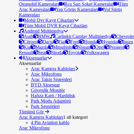
Otomobil Kameraları
Rca Sarı Soket Kameralar
Tüm
Araç Kameraları
Yan Görüş Kameraları
Yol Sürüş
Kameraları
Mobil Dvr Kayıt Cihazları
Tüm Mobil DVR Kayıt Cihazları
Android Multimedya
Audi
BMW
Carlinkit Carplay Multimedya
Chevrole
Citroen
Dacia
Fiat
Ford
Honda
Hyundai
Isuzu
Kia
Mazda
Mitsubishi
Nissan
Opel
Peugeot
Renault
Seat
Skoda
Toyota
Volkswagen
Aksesuarlar
Aksesuarlar
Araç Kamera Kabloları
Araç Mikrofonu
Araç Takip Sistemleri
BYD Aksesuar
Güvenlik Monitör
Hafıza Kartı / Harddisk
Park Modu Adaptörü
Park Sensörleri
Tümünü Gör
Araç Kamera Kabloları
1 alt kategori
4 Pin Aviation kablo
Araç Mikrofonu