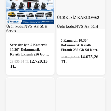
ÜCRETSİZ KARGO
%57
ÜCRETSİZ KARGO
%62
Ürün kodu:
NVS-A8-5CH-
Ürün kodu:
NVS-A8-5CH
Servis
5 Kameralı 10.36"
Servisler Için 5 Kameralı
Dokunmatik Kayıtlı
10.36" Dokunmatik
Ekranlı 256 Gb Sd Kart
Kayıtlı Ekranlı 256 Gb Sd
Destekli Araç Kamera Seti
14.675,26
38.832,02 TL
Kart Destekli Araç
12.720,13
TL
29.836,34 TL
Kamera Seti
TL