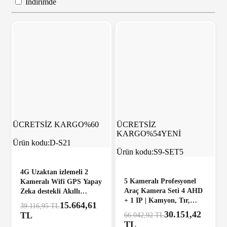
İndirimde
ÜCRETSİZ KARGO
%60
ÜCRETSİZ
KARGO
%54
YENİ
Ürün kodu:
D-S21
Ürün kodu:
S9-SET5
4G Uzaktan izlemeli 2
5 Kameralı Profesyonel
Kameralı Wifi GPS Yapay
Araç Kamera Seti 4 AHD
Zeka destekli Akıllı
+ 1 IP | Kamyon, Tır,
Dashcam Kamyon Tır
15.664,61
39.116,95 TL
Otobüs, İş Makinası
Kamera Sistemi
30.151,42
TL
66.042,92 TL
Uyumlu
TL