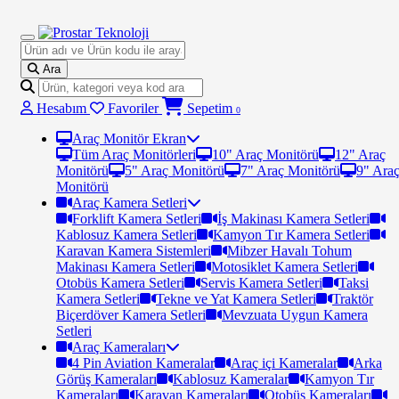
Ara
Hesabım
Favoriler
Sepetim
0
Araç Monitör Ekran
Tüm Araç Monitörleri
10" Araç Monitörü
12" Araç
Monitörü
5" Araç Monitörü
7" Araç Monitörü
9" Ara
Monitörü
Araç Kamera Setleri
Forklift Kamera Setleri
İş Makinası Kamera Setleri
Kablosuz Kamera Setleri
Kamyon Tır Kamera Setleri
Karavan Kamera Sistemleri
Mibzer Havalı Tohum
Makinası Kamera Setleri
Motosiklet Kamera Setleri
Otobüs Kamera Setleri
Servis Kamera Setleri
Taksi
Kamera Setleri
Tekne ve Yat Kamera Setleri
Traktör
Biçerdöver Kamera Setleri
Mevzuata Uygun Kamera
Setleri
Araç Kameraları
4 Pin Aviation Kameralar
Araç içi Kameralar
Arka
Görüş Kameraları
Kablosuz Kameralar
Kamyon Tır
Kameraları
Karavan Kameraları
Otobüs Kameraları