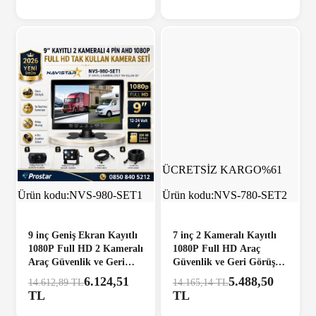
ÜCRETSİZ KARGO
%58
ÜCRETSİZ KARGO
%61
Ürün kodu:
NVS-980-SET1
Ürün kodu:
NVS-780-SET2
9 inç Geniş Ekran Kayıtlı
7 inç 2 Kameralı Kayıtlı
1080P Full HD 2 Kameralı
1080P Full HD Araç
Araç Güvenlik ve Geri
Güvenlik ve Geri Görüş
Görüş Seti (12-24V)
Seti (12-24V)
6.124,51
5.488,50
14.612,89 TL
14.165,14 TL
TL
TL