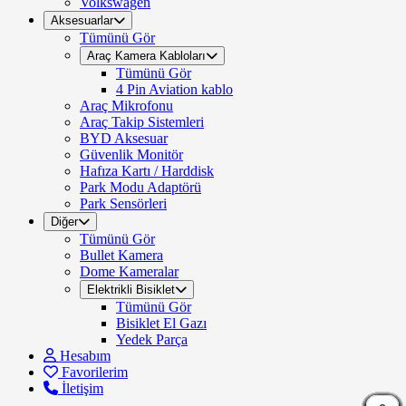
Volkswagen
Aksesuarlar
Tümünü Gör
Araç Kamera Kabloları
Tümünü Gör
4 Pin Aviation kablo
Araç Mikrofonu
Araç Takip Sistemleri
BYD Aksesuar
Güvenlik Monitör
Hafıza Kartı / Harddisk
Park Modu Adaptörü
Park Sensörleri
Diğer
Tümünü Gör
Bullet Kamera
Dome Kameralar
Elektrikli Bisiklet
Tümünü Gör
Bisiklet El Gazı
Yedek Parça
Hesabım
Favorilerim
İletişim