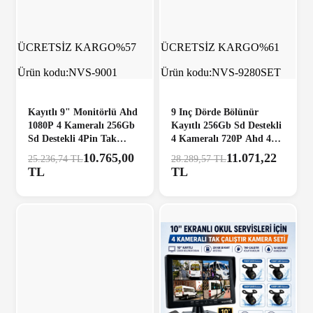
ÜCRETSİZ KARGO
%57
ÜCRETSİZ KARGO
%61
Ürün kodu:
NVS-9001
Ürün kodu:
NVS-9280SET
Kayıtlı 9" Monitörlü Ahd
9 Inç Dörde Bölünür
1080P 4 Kameralı 256Gb
Kayıtlı 256Gb Sd Destekli
Sd Destekli 4Pin Tak
4 Kameralı 720P Ahd 4
Kullan Kamera Seti
Pin Soketli Tak Kullan
10.765,00
11.071,22
25.236,74 TL
28.289,57 TL
Kamera Seti
TL
TL