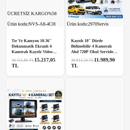
ÜCRETSİZ KARGO
%58
ÜCRETSİZ KARGO
%61
Ürün kodu:
NVS-A8-4CH
Ürün kodu:
2970Servis
Tır Ve Kamyon 10.36"
Kayıtlı 10" Dörde
Dokunmatik Ekranlı 4
Bölünebilir 4 Kameralı
Kameralı Kayıtlı Video
Ahd 720P Okul Servisler
Müzik Telefon Ekran
Için Kamera Seti
15.217,05
11.989,90
36.511,86 TL
30.813,24 TL
Yansıtma Özellikli Tak
TL
TL
Kullan Kamera Seti