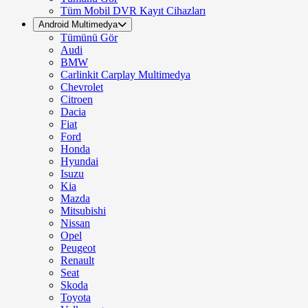
Tüm Mobil DVR Kayıt Cihazları
Android Multimedya
Tümünü Gör
Audi
BMW
Carlinkit Carplay Multimedya
Chevrolet
Citroen
Dacia
Fiat
Ford
Honda
Hyundai
Isuzu
Kia
Mazda
Mitsubishi
Nissan
Opel
Peugeot
Renault
Seat
Skoda
Toyota