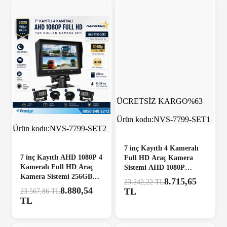
ÜCRETSİZ
ÜCRETSİZ KARGO
%63
KARGO
%62
YENİ
Ürün kodu:
NVS-7799-SET1
Ürün kodu:
NVS-7799-SET2
7 inç Kayıtlı 4 Kameralı
7 inç Kayıtlı AHD 1080P 4
Full HD Araç Kamera
Kameralı Full HD Araç
Sistemi AHD 1080P
Kamera Sistemi 256GB
256GB SD Kart Destekli
8.715,65
23.242,22 TL
SD Kart Destekli Gece
Gece Görüşlü Tak Kullan
8.880,54
TL
23.567,86 TL
Görüşlü Tak Kullan Set
Set
TL