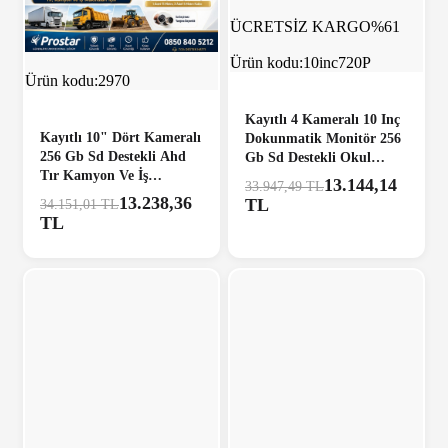
ÜCRETSİZ
ÜCRETSİZ KARGO
%61
KARGO
%61
HIZLI
Ürün kodu:
10inc720P
Ürün kodu:
2970
Kayıtlı 4 Kameralı 10 Inç
Kayıtlı 10" Dört Kameralı
Dokunmatik Monitör 256
256 Gb Sd Destekli Ahd
Gb Sd Destekli Okul
Tır Kamyon Ve İş
Servis Kamera Seti
13.144,14
33.947,49 TL
Makinaları Için 12 24 Volt
13.238,36
TL
34.151,01 TL
Tak Kullan Kamera Seti
TL