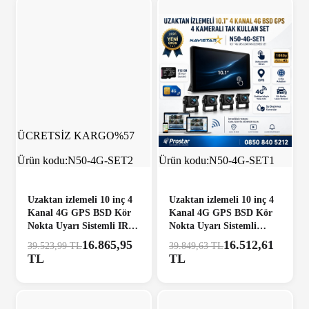
ÜCRETSİZ KARGO
%57
ÜCRETSİZ KARGO
%59
Ürün kodu:
N50-4G-SET2
Ürün kodu:
N50-4G-SET1
Uzaktan izlemeli 10 inç 4
Uzaktan izlemeli 10 inç 4
Kanal 4G GPS BSD Kör
Kanal 4G GPS BSD Kör
Nokta Uyarı Sistemli IR
Nokta Uyarı Sistemli
Led Kameralı Profesyonel
Profesyonel Araç Kamera
16.865,95
16.512,61
39.523,99 TL
39.849,63 TL
Araç Kamera Seti
Seti
TL
TL