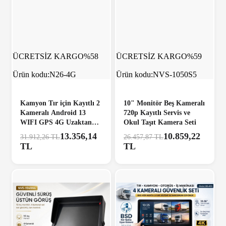
ÜCRETSİZ KARGO
%58
ÜCRETSİZ KARGO
%59
Ürün kodu:
N26-4G
Ürün kodu:
NVS-1050S5
Kamyon Tır için Kayıtlı 2
10" Monitör Beş Kameralı
Kameralı Android 13
720p Kayıtlı Servis ve
WIFI GPS 4G Uzaktan
Okul Taşıt Kamera Seti
izlemeli 4 GB + 64 GB
13.356,14
10.859,22
31.912,26 TL
26.457,87 TL
Carplay 512 GB Destekli
TL
TL
Tak Kullan Kamera Seti