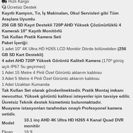
Hızlı Kargo
Ücretsiz Destek
Kayıtlı Kamyon, Tır, İş Makinaları, Okul Servisleri gibi Tüm
Araçlara Uyumlu
256 GB SD Kayıt Destekli 720P AHD Yüksek Çözünürlüklü 4
Kameralı 10" Kayıtlı Monitörlü
Tak Kullan Pratik Kamera Seti
Paket İçeriği:
1 adet 10" 4K Ultra HD H265 LCD Monitör Dörde bölünebilen
(256
GB SD Kart Destekli)
4 adet AHD 720P Yüksek Görüntü Kaliteli Kamera
(170º görüş
açılı IP67 Su geçirmez)
1 Adet 15 Metre 4 Pinli Özel Görüntü aktarım kablosu
3 Adet 5 Metre 4 Pinli Özel Görüntü aktarım kablosu
1 Adet Uzaktan Kumanda
Tak Kullan Set olarak gönderilmektedir. Pratik Montaj imkanı
mevcuttur. Yüksek görüntü kalitesi isteyenler için tavsiye edilir.
Ücretsiz Teknik destek hizmetimiz bulunmaktadır.
Muayene istasyonları tarafından onaylı Profesyonel kamera
setidir.
10.1 inç AHD 4K Ultra HD H265 4 Kanal Quad DVR
Model
monitör
Ekran
16:9