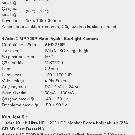
sıcaklığı
Çalışma
-20 ℃- 70 ℃
sıcaklığı
Boyutlar
252 x 165 x 30 mm
Aksesuarlar
Uzaktan kumanda, Güç uzatma kablosu, braket
4 Adet 1 MP 720P Metal Ayaklı Starlight Kamera
Görüntü sensörleri
AHD 720P
TV sistemi
PAL(NTSC isteğe bağlı)
Su geçirmez oranı
Ip67
Çözünürlük
1280*720
Lens
2.8mm
Lens açısı
120 °-170 ° IR
Video çıkışı
4 Pin Soket
Güç kaynağı
DC 12 Volt - 24 Volt
Akım tüketimi
50mA ~ 130mA
Çalışma sıcaklığı
-40- + 70 ° c
Depolama sıcaklığı
-50-+ 90 ° c
Kutu İçeriği:
1 adet 10" 4K Ultra HD H265 LCD Monitör Dörde bölünebilen
(256
GB SD Kart Destekli)