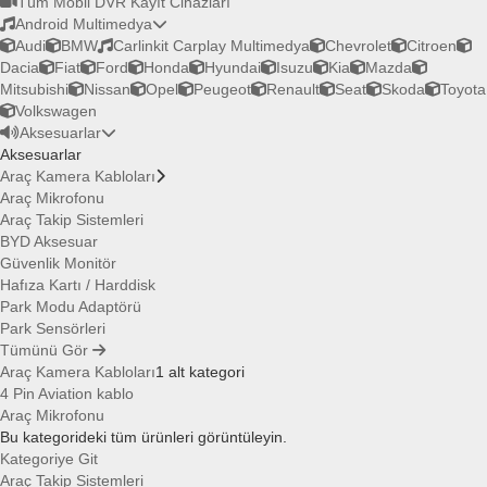
Tüm Mobil DVR Kayıt Cihazları
Android Multimedya
Audi
BMW
Carlinkit Carplay Multimedya
Chevrolet
Citroen
Dacia
Fiat
Ford
Honda
Hyundai
Isuzu
Kia
Mazda
Mitsubishi
Nissan
Opel
Peugeot
Renault
Seat
Skoda
Toyota
Volkswagen
Aksesuarlar
Aksesuarlar
Araç Kamera Kabloları
Araç Mikrofonu
Araç Takip Sistemleri
BYD Aksesuar
Güvenlik Monitör
Hafıza Kartı / Harddisk
Park Modu Adaptörü
Park Sensörleri
Tümünü Gör
Araç Kamera Kabloları
1 alt kategori
4 Pin Aviation kablo
Araç Mikrofonu
Bu kategorideki tüm ürünleri görüntüleyin.
Kategoriye Git
Araç Takip Sistemleri