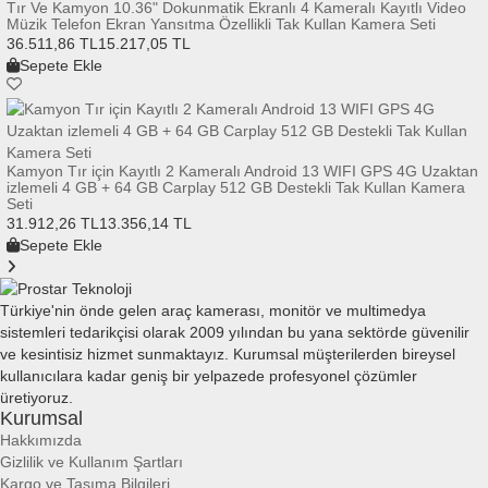
Tır Ve Kamyon 10.36" Dokunmatik Ekranlı 4 Kameralı Kayıtlı Video
Müzik Telefon Ekran Yansıtma Özellikli Tak Kullan Kamera Seti
36.511,86 TL
15.217,05 TL
Sepete Ekle
Kamyon Tır için Kayıtlı 2 Kameralı Android 13 WIFI GPS 4G Uzaktan
izlemeli 4 GB + 64 GB Carplay 512 GB Destekli Tak Kullan Kamera
Seti
31.912,26 TL
13.356,14 TL
Sepete Ekle
Türkiye'nin önde gelen araç kamerası, monitör ve multimedya
sistemleri tedarikçisi olarak 2009 yılından bu yana sektörde güvenilir
ve kesintisiz hizmet sunmaktayız. Kurumsal müşterilerden bireysel
kullanıcılara kadar geniş bir yelpazede profesyonel çözümler
üretiyoruz.
Kurumsal
Hakkımızda
Gizlilik ve Kullanım Şartları
Kargo ve Taşıma Bilgileri