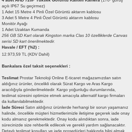
4 adet AHD 720P Yüksek Görüntü Kaliteli Kamera
(170º görüş
açılı IP67 Su geçirmez)
1 Adet 15 Metre 4 Pinli Özel Görüntü aktarım kablosu
3 Adet 5 Metre 4 Pinli Özel Görüntü aktarım kablosu
Monitör Ayağı
1 Adet Uzaktan Kumanda
256 GB SD Kart olarak Kingston marka Clas 10 özelliklerde Canvas
serisi SD kart önerilmektedir.
Havale / EFT (%2) :
12.973,59
TL (KDV Dahil)
Bankalara özel taksit seçenekleri :
Teslimat
Prostar Teknoloji Online E-ticaret mağazamızdan satın
aldığınız ürünler, öncelikli olarak Sürat Kargo ve Aras Kargo
aracılığıyla gönderilmektedir. Kargo yoğunluğu durumlarında,
teslimat süresini optimize etmek amacıyla alternatif kargo firmaları
da kullanılabilmektedir.
İade Süreci
Satın aldığınız ürünlerde herhangi bir sorun yaşamanız
halinde, öncelikle müşteri hizmetlerimizle iletişime geçerek iade onay
kodu almanız gerekmektedir. Onay kodu alındıktan sonra, iade
sürecinizde size rehberlik edilecek ve gerekli yardım sağlanacaktır.
Detaylı teslimat koşulları ve iade prosedürleri hakkında bilgi almak