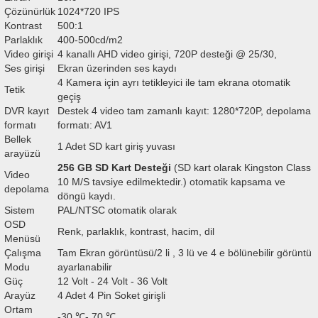
Çözünürlük
1024*720 IPS
Kontrast
500:1
Parlaklık
400-500cd/m2
Video girişi
4 kanallı AHD video girişi, 720P desteği @ 25/30,
Ses girişi
Ekran üzerinden ses kaydı
4 Kamera için ayrı tetikleyici ile tam ekrana otomatik
Tetik
geçiş
DVR kayıt
Destek 4 video tam zamanlı kayıt: 1280*720P, depolama
formatı
formatı: AV1
Bellek
1 Adet SD kart giriş yuvası
arayüzü
256 GB SD Kart Desteği
(SD kart olarak Kingston Class
Video
10 M/S tavsiye edilmektedir.) otomatik kapsama ve
depolama
döngü kaydı.
Sistem
PAL/NTSC otomatik olarak
OSD
Renk, parlaklık, kontrast, hacim, dil
Menüsü
Çalışma
Tam Ekran görüntüsü/2 li , 3 lü ve 4 e bölünebilir görüntü
Modu
ayarlanabilir
Güç
12 Volt - 24 Volt - 36 Volt
Arayüz
4 Adet 4 Pin Soket girişli
Ortam
-30 ℃- 70 ℃