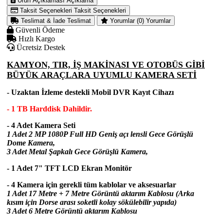
Ürün Açıklaması
Açıklama
Taksit Seçenekleri
Taksit Seçenekleri
Teslimat & İade
Teslimat
Yorumlar (0)
Yorumlar
Güvenli Ödeme
Hızlı Kargo
Ücretsiz Destek
KAMYON, TIR, İŞ MAKİNASI VE OTOBÜS GİBİ
BÜYÜK ARAÇLARA UYUMLU KAMERA SETİ
- Uzaktan İzleme destekli Mobil DVR Kayıt Cihazı
- 1 TB Harddisk Dahildir.
- 4 Adet Kamera Seti
1 Adet 2 MP 1080P Full HD Geniş açı lensli Gece Görüşlü
Dome Kamera,
3 Adet Metal Şapkalı Gece Görüşlü Kamera,
- 1 Adet 7" TFT LCD Ekran Monitör
- 4 Kamera için gerekli tüm kablolar ve aksesuarlar
1 Adet 17 Metre + 7 Metre Görüntü aktarım Kablosu (Arka
kısım için Dorse arası soketli kolay sökülebilir yapıda)
3 Adet 6 Metre Görüntü aktarım Kablosu