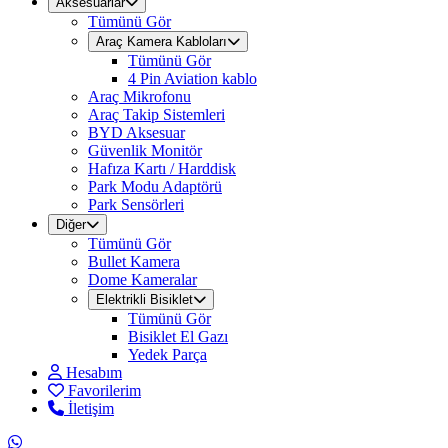
Aksesuarlar
Tümünü Gör
Araç Kamera Kabloları
Tümünü Gör
4 Pin Aviation kablo
Araç Mikrofonu
Araç Takip Sistemleri
BYD Aksesuar
Güvenlik Monitör
Hafıza Kartı / Harddisk
Park Modu Adaptörü
Park Sensörleri
Diğer
Tümünü Gör
Bullet Kamera
Dome Kameralar
Elektrikli Bisiklet
Tümünü Gör
Bisiklet El Gazı
Yedek Parça
Hesabım
Favorilerim
İletişim