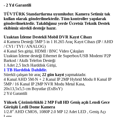
- 2 Yıl Garantili
TÜVTÜRK Standartlarına uyumludur. Kamera Setimiz tak
kullan olarak gönderilmektedir. Tüm kontroller yapılarak
gönderilmektedir. Takıldığınız yerde Ücretsiz Teknik Destek
ekibimiz sürekli desteğe hazır.
Uzaktan İzleme Destekli Mobil DVR Kayıt Cihazı
4 Kamera Desteği 5MP 5 in 1 H.265 Araç Kayıt Cihazı (IP / AHD
/ CVI / TVI / ANALOG)
4 Kanal Ses girişi, HDMI / BNC Video Çıkışları
Uzaktan İzleme desteği Ethernet ile Superbox/USB Modem/ P2P
Barkod / Akıllı Telefon Desteği
1 Adet 2,5 Inch Harddisk Girişi,
1 TB Harddisk Dahildir.
Sürekli çalışan bir araç
22 gün kayıt
yapmaktadır.
4 Kanal AHD 5M-N + 2 Kanal IP 2MP Hybrid Modu 8 Kanal IP
5MP / 16 Kanal IP 2MP NVR Modu Metal Kasa,
20x13,5x5,5 cm Boyutlar (ExBxY)
2 Yıl Garantili
Yüksek Çözünürlüklü 2 MP Full HD Geniş açılı Lensli Gece
Görüşlü Ledli Dome Kamera
1/2.8" AHD CMOS, 1080P 2.0 MP 12 Adet LED , Geniş Açı
Lens