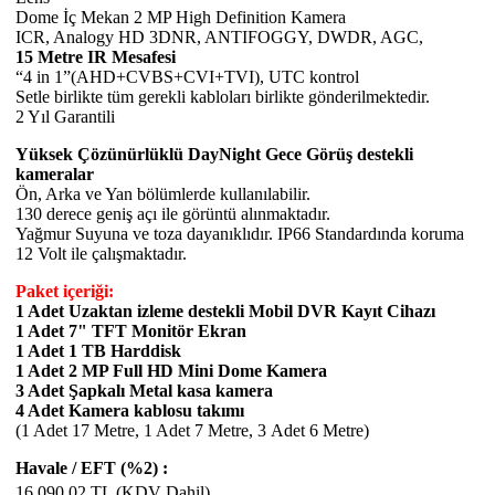
Dome İç Mekan 2 MP High Definition Kamera
ICR, Analogy HD 3DNR, ANTIFOGGY, DWDR, AGC,
15 Metre IR Mesafesi
“4 in 1”(AHD+CVBS+CVI+TVI), UTC kontrol
Setle birlikte tüm gerekli kabloları birlikte gönderilmektedir.
2 Yıl Garantili
Yüksek Çözünürlüklü DayNight Gece Görüş destekli
kameralar
Ön, Arka ve Yan bölümlerde kullanılabilir.
130 derece geniş açı ile görüntü alınmaktadır.
Yağmur Suyuna ve toza dayanıklıdır. IP66 Standardında koruma
12 Volt ile çalışmaktadır.
Paket içeriği:
1 Adet Uzaktan izleme destekli Mobil DVR Kayıt Cihazı
1 Adet 7" TFT Monitör Ekran
1 Adet 1 TB Harddisk
1 Adet 2 MP Full HD Mini Dome Kamera
3 Adet Şapkalı Metal kasa kamera
4 Adet Kamera kablosu takımı
(1 Adet 17 Metre, 1 Adet 7 Metre, 3 Adet 6 Metre)
Havale / EFT (%2) :
16.090,02
TL (KDV Dahil)