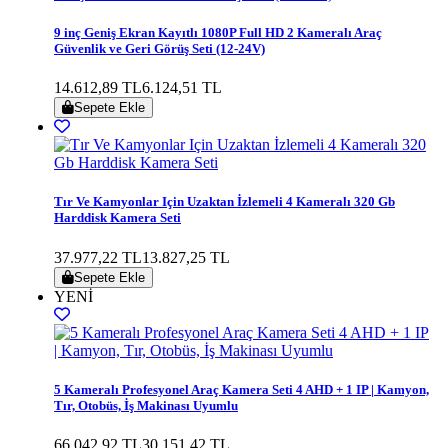
9 inç Geniş Ekran Kayıtlı 1080P Full HD 2 Kameralı Araç
Güvenlik ve Geri Görüş Seti (12-24V)
14.612,89 TL
6.124,51 TL
Sepete Ekle
Tır Ve Kamyonlar Için Uzaktan İzlemeli 4 Kameralı 320 Gb
Harddisk Kamera Seti
37.977,22 TL
13.827,25 TL
Sepete Ekle
YENİ
5 Kameralı Profesyonel Araç Kamera Seti 4 AHD + 1 IP | Kamyon,
Tır, Otobüs, İş Makinası Uyumlu
66.042,92 TL
30.151,42 TL