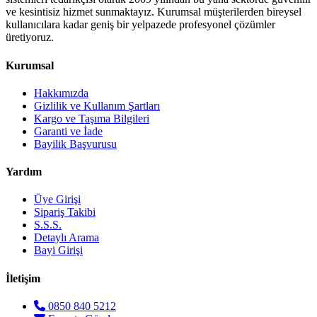
ve kesintisiz hizmet sunmaktayız. Kurumsal müşterilerden bireysel
kullanıcılara kadar geniş bir yelpazede profesyonel çözümler
üretiyoruz.
Kurumsal
Hakkımızda
Gizlilik ve Kullanım Şartları
Kargo ve Taşıma Bilgileri
Garanti ve İade
Bayilik Başvurusu
Yardım
Üye Girişi
Sipariş Takibi
S.S.S.
Detaylı Arama
Bayi Girişi
İletişim
0850 840 5212