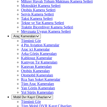
Mibzer Havalı Tohum Makinası Kamera Setleri
Motosiklet Kamera Setleri
Otobüs Kamera Setleri
Servis Kamera Setleri
Taksi Kamera Setleri
Tekne ve Yat Kamera Setleri
Traktör Biçerdöver Kamera Setleri
Mevzuata Uygun Kamera Setleri
Araç Kameraları
Tümünü Gör
4 Pin Aviation Kameralar
Araç içi Kameralar
Arka Görüş Kameraları
Kablosuz Kameralar
Kamyon Tır Kameraları
Karavan Kameraları
Otobüs Kameraları
Otomobil Kameraları
Rca Sarı Soket Kameralar
Tüm Araç Kameraları
Yan Görüş Kameraları
Yol Sürüş Kameraları
Mobil Dvr Kayıt Cihazları
Tümünü Gör
Tüm Mobil DVR Kayıt Cihazları