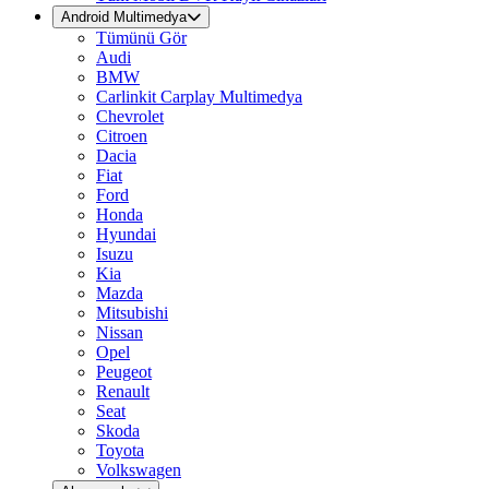
Android Multimedya
Tümünü Gör
Audi
BMW
Carlinkit Carplay Multimedya
Chevrolet
Citroen
Dacia
Fiat
Ford
Honda
Hyundai
Isuzu
Kia
Mazda
Mitsubishi
Nissan
Opel
Peugeot
Renault
Seat
Skoda
Toyota
Volkswagen