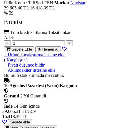
Ürün Kodu
:
TIRSet1TBN
Marka:
Navistar
39.605,40 TL
16.418,39
TL
% 59
İNDİRİM
Tüm kredi kartlarına
Taksit imkanı
Adet:
−
+
Sepete Ekle
Hemen Al
·
Ürünü karşılaştırma listeme ekle
(
Karşılaştır
)
·
Fiyatı düşünce bildir
·
Aklımdakiler listesine ekle
Bu ürün stoklarımızda mevcuttur.
10 Ağustos Pazartesi (Yarın) Kargoda
Garanti
2 Yıl Garantili
İade
14 Gün İçinde
39,605.31 TL
%59
16.418,39
TL
Sepete ekle