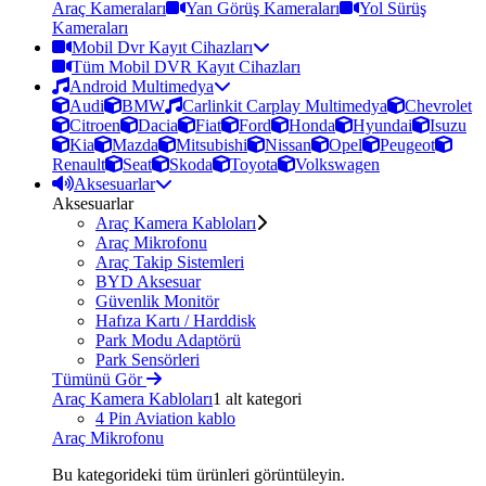
Araç Kameraları
Yan Görüş Kameraları
Yol Sürüş
Kameraları
Mobil Dvr Kayıt Cihazları
Tüm Mobil DVR Kayıt Cihazları
Android Multimedya
Audi
BMW
Carlinkit Carplay Multimedya
Chevrolet
Citroen
Dacia
Fiat
Ford
Honda
Hyundai
Isuzu
Kia
Mazda
Mitsubishi
Nissan
Opel
Peugeot
Renault
Seat
Skoda
Toyota
Volkswagen
Aksesuarlar
Aksesuarlar
Araç Kamera Kabloları
Araç Mikrofonu
Araç Takip Sistemleri
BYD Aksesuar
Güvenlik Monitör
Hafıza Kartı / Harddisk
Park Modu Adaptörü
Park Sensörleri
Tümünü Gör
Araç Kamera Kabloları
1 alt kategori
4 Pin Aviation kablo
Araç Mikrofonu
Bu kategorideki tüm ürünleri görüntüleyin.