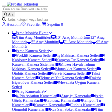
Ara
Hesabım
Favoriler
Sepetim
0
Araç Monitör Ekran
Tüm Araç Monitörleri
10" Araç Monitörü
12" Araç
Monitörü
5" Araç Monitörü
7" Araç Monitörü
9" Araç
Monitörü
Araç Kamera Setleri
Forklift Kamera Setleri
İş Makinası Kamera Setleri
Kablosuz Kamera Setleri
Kamyon Tır Kamera Setleri
Karavan Kamera Sistemleri
Mibzer Havalı Tohum
Makinası Kamera Setleri
Motosiklet Kamera Setleri
Otobüs Kamera Setleri
Servis Kamera Setleri
Taksi
Kamera Setleri
Tekne ve Yat Kamera Setleri
Traktör
Biçerdöver Kamera Setleri
Mevzuata Uygun Kamera
Setleri
Araç Kameraları
4 Pin Aviation Kameralar
Araç içi Kameralar
Arka
Görüş Kameraları
Kablosuz Kameralar
Kamyon Tır
Kameraları
Karavan Kameraları
Otobüs Kameraları
Otomobil Kameraları
Rca Sarı Soket Kameralar
Tüm