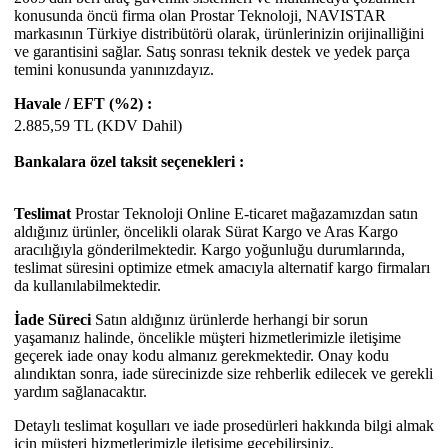
konusunda öncü firma olan Prostar Teknoloji, NAVISTAR
markasının Türkiye distribütörü olarak, ürünlerinizin orijinalliğini
ve garantisini sağlar. Satış sonrası teknik destek ve yedek parça
temini konusunda yanınızdayız.
Havale / EFT (%2) :
2.885,59
TL (KDV Dahil)
Bankalara özel taksit seçenekleri :
Teslimat
Prostar Teknoloji Online E-ticaret mağazamızdan satın
aldığınız ürünler, öncelikli olarak Sürat Kargo ve Aras Kargo
aracılığıyla gönderilmektedir. Kargo yoğunluğu durumlarında,
teslimat süresini optimize etmek amacıyla alternatif kargo firmaları
da kullanılabilmektedir.
İade Süreci
Satın aldığınız ürünlerde herhangi bir sorun
yaşamanız halinde, öncelikle müşteri hizmetlerimizle iletişime
geçerek iade onay kodu almanız gerekmektedir. Onay kodu
alındıktan sonra, iade sürecinizde size rehberlik edilecek ve gerekli
yardım sağlanacaktır.
Detaylı teslimat koşulları ve iade prosedürleri hakkında bilgi almak
için müşteri hizmetlerimizle iletişime geçebilirsiniz.