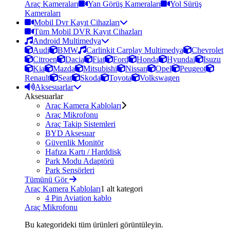
Araç Kameraları
Yan Görüş Kameraları
Yol Sürüş
Kameraları
Mobil Dvr Kayıt Cihazları
Tüm Mobil DVR Kayıt Cihazları
Android Multimedya
Audi
BMW
Carlinkit Carplay Multimedya
Chevrolet
Citroen
Dacia
Fiat
Ford
Honda
Hyundai
Isuzu
Kia
Mazda
Mitsubishi
Nissan
Opel
Peugeot
Renault
Seat
Skoda
Toyota
Volkswagen
Aksesuarlar
Aksesuarlar
Araç Kamera Kabloları
Araç Mikrofonu
Araç Takip Sistemleri
BYD Aksesuar
Güvenlik Monitör
Hafıza Kartı / Harddisk
Park Modu Adaptörü
Park Sensörleri
Tümünü Gör
Araç Kamera Kabloları
1 alt kategori
4 Pin Aviation kablo
Araç Mikrofonu
Bu kategorideki tüm ürünleri görüntüleyin.