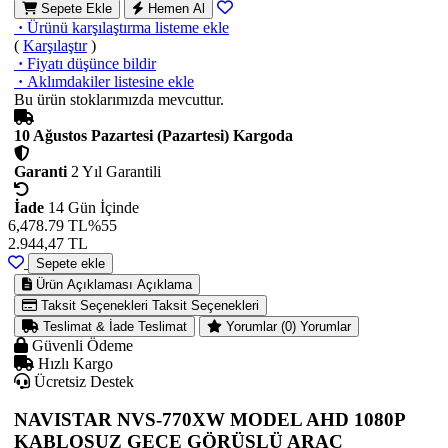
Sepete Ekle
Hemen Al
·
Ürünü karşılaştırma listeme ekle
(
Karşılaştır
)
·
Fiyatı düşünce bildir
·
Aklımdakiler listesine ekle
Bu ürün stoklarımızda mevcuttur.
10 Ağustos Pazartesi (Pazartesi) Kargoda
Garanti
2 Yıl Garantili
İade
14 Gün İçinde
6,478.79 TL
%55
2.944,47
TL
Sepete ekle
Ürün Açıklaması
Açıklama
Taksit Seçenekleri
Taksit Seçenekleri
Teslimat & İade
Teslimat
Yorumlar (0)
Yorumlar
Güvenli Ödeme
Hızlı Kargo
Ücretsiz Destek
NAVISTAR NVS-770XW MODEL AHD 1080P
KABLOSUZ GECE GÖRÜŞLÜ ARAÇ