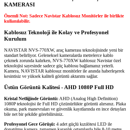
KAMERASI
Önemli Not: Sadece Navistar Kablosuz Monitörler ile birlikte
kullanılabilir.
Kablosuz Teknoloji ile Kolay ve Profesyonel
Kurulum
NAVISTAR NVS-770XW, araç kamerası teknolojisinde yeni bir
standart belirliyor. Geleneksel kameralarda metrelerce kablo
çekmek zorunda kalırken, NVS-770XW kablosuz Navistar özel
teknolojisi sayesinde sadece güç kablosu bağlamanız yeterli.
Kamera, NAVISTAR kablosuz monitörler ile anında haberleşerek
kesintisiz ve yüksek kaliteli görüntü aktarımı sağlar.
Üstün Görüntü Kalitesi - AHD 1080P Full HD
Kristal Netliğinde Görüntü:
AHD (Analog High Definition)
1080P teknolojisi ile Full HD çözünürlükte görüntü alırsınız. Plaka
okuma, park manevraları ve güvenlik kayıtlarında en ince detayları
bile net bir şekilde görebilirsiniz.
Profesyonel Gece Görüşü:
4 adet güçlü kızılötesi LED ile
donatılmış kamera, tamamen karanlık ortamlarda bile 8-10 metre