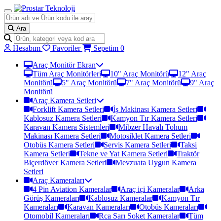
Ara
Hesabım
Favoriler
Sepetim
0
Araç Monitör Ekran
Tüm Araç Monitörleri
10" Araç Monitörü
12" Araç
Monitörü
5" Araç Monitörü
7" Araç Monitörü
9" Araç
Monitörü
Araç Kamera Setleri
Forklift Kamera Setleri
İş Makinası Kamera Setleri
Kablosuz Kamera Setleri
Kamyon Tır Kamera Setleri
Karavan Kamera Sistemleri
Mibzer Havalı Tohum
Makinası Kamera Setleri
Motosiklet Kamera Setleri
Otobüs Kamera Setleri
Servis Kamera Setleri
Taksi
Kamera Setleri
Tekne ve Yat Kamera Setleri
Traktör
Biçerdöver Kamera Setleri
Mevzuata Uygun Kamera
Setleri
Araç Kameraları
4 Pin Aviation Kameralar
Araç içi Kameralar
Arka
Görüş Kameraları
Kablosuz Kameralar
Kamyon Tır
Kameraları
Karavan Kameraları
Otobüs Kameraları
Otomobil Kameraları
Rca Sarı Soket Kameralar
Tüm