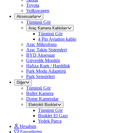
Toyota
Volkswagen
Aksesuarlar
Tümünü Gör
Araç Kamera Kabloları
Tümünü Gör
4 Pin Aviation kablo
Araç Mikrofonu
Araç Takip Sistemleri
BYD Aksesuar
Güvenlik Monitör
Hafıza Kartı / Harddisk
Park Modu Adaptörü
Park Sensörleri
Diğer
Tümünü Gör
Bullet Kamera
Dome Kameralar
Elektrikli Bisiklet
Tümünü Gör
Bisiklet El Gazı
Yedek Parça
Hesabım
Favorilerim