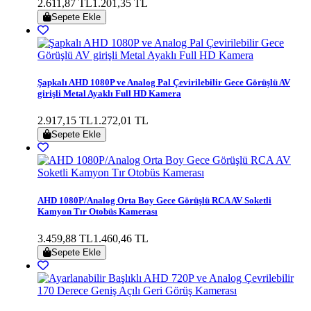
2.611,87 TL
1.201,35 TL
Sepete Ekle
Şapkalı AHD 1080P ve Analog Pal Çevirilebilir Gece Görüşlü AV
girişli Metal Ayaklı Full HD Kamera
2.917,15 TL
1.272,01 TL
Sepete Ekle
AHD 1080P/Analog Orta Boy Gece Görüşlü RCA AV Soketli
Kamyon Tır Otobüs Kamerası
3.459,88 TL
1.460,46 TL
Sepete Ekle