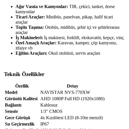
Ağır Vasıta ve Kamyonlar:
TIR, çekici, tanker, dorse
kamyonlar
Ticari Araçlar:
Minibüs, panelvan, pikap, hafif ticari
araçlar
Toplu Taşıma:
Otobüs, midibüs, şehir içi ve şehirlerarası
araçlar
İş Makineleri:
İş makinesi, forklift, ekskavatör, kepçe, vinç
Özel Amaçlı Araçlar:
Karavan, kamper, çöp kamyonu,
itfaiye vb
Eğitim Araçları:
Okul otobüsü, servis araçları
Teknik Özellikler
Özellik
Detay
Model
NAVISTAR NVS-770XW
Görüntü Kalitesi
AHD 1080P Full HD (1920x1080)
Bağlantı
Kablosuz
Sensör
1/3" CMOS
Gece Görüşü
4x Kızılötesi LED (8-10m menzil)
Su Geçirmezlik
IP67