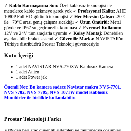
✓
Kablo Karmaşasına Son:
Özel kablosuz teknolojisi ile
metrelerce kablo çekmeye gerek yok ✓
Profesyonel Kalite:
AHD
1080P Full HD görüntü teknolojisi ✓
Her Mevsim Çalışır:
-20°C
ile +70°C arası geniş çalışma sıcaklığı ✓
Uzun Ömürlü:
Metal
gövde ve IP67 su geçirmezlik koruması ✓
Evrensel Kullanım:
12V ve 24V tüm araçlarla uyumlu ✓
Kolay Montaj:
Dönebilen
ayarlanabilir braket sistemi ✓
Güvenilir Marka:
NAVISTAR'ın
Türkiye distribütörü Prostar Teknoloji güvencesiyle
Kutu İçeriği
1 adet NAVISTAR NVS-770XW Kablosuz Kamera
1 adet Anten
1 adet Power jak
Önemli Not: Bu kamera sadece Navistar makra NVS-7701,
NVS-7702, NVS-7705, NVS-1071W model Kablosuz
Monitörler ile birlilkte kullanılabilir.
Prostar Teknoloji Farkı
2009'dan beri araç güvenlik sistemleri ve multimedya çözümleri