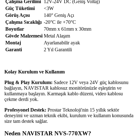
Çalışma Gerilimi
12V-24V DC (Geniş Voltaj)
Güç Tüketimi
<3W
Görüş Açısı
140° Geniş Açı
Çalışma Sıcaklığı
-20°C ile +70°C
Boyutlar
70mm x 61mm x 30mm
Gövde Malzemesi
Metal Alaşım
Montaj
Ayarlanabilir ayak
Garanti
2 Yıl Garantili
Kolay Kurulum ve Kullanım
Plug & Play Kurulum:
Sadece 12V veya 24V güç kablosunu
bağlayın, NAVISTAR kablosuz monitörünüzle eşleştirin ve
kullanmaya başlayın. Karmaşık kablo düzeni, video kablosu
çekme derdi yok.
Profesyonel Destek:
Prostar Teknoloji'nin 15 yıllık sektör
deneyimi ve uzman teknik ekibi, kurulum ve kullanım konusunda
size tam destek sağlar.
Neden NAVISTAR NVS-770XW?