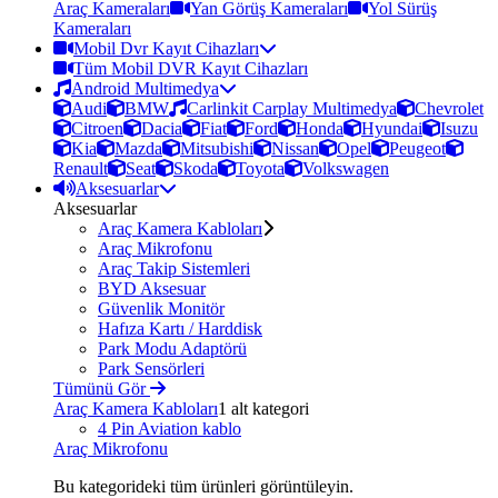
Araç Kameraları
Yan Görüş Kameraları
Yol Sürüş
Kameraları
Mobil Dvr Kayıt Cihazları
Tüm Mobil DVR Kayıt Cihazları
Android Multimedya
Audi
BMW
Carlinkit Carplay Multimedya
Chevrolet
Citroen
Dacia
Fiat
Ford
Honda
Hyundai
Isuzu
Kia
Mazda
Mitsubishi
Nissan
Opel
Peugeot
Renault
Seat
Skoda
Toyota
Volkswagen
Aksesuarlar
Aksesuarlar
Araç Kamera Kabloları
Araç Mikrofonu
Araç Takip Sistemleri
BYD Aksesuar
Güvenlik Monitör
Hafıza Kartı / Harddisk
Park Modu Adaptörü
Park Sensörleri
Tümünü Gör
Araç Kamera Kabloları
1 alt kategori
4 Pin Aviation kablo
Araç Mikrofonu
Bu kategorideki tüm ürünleri görüntüleyin.