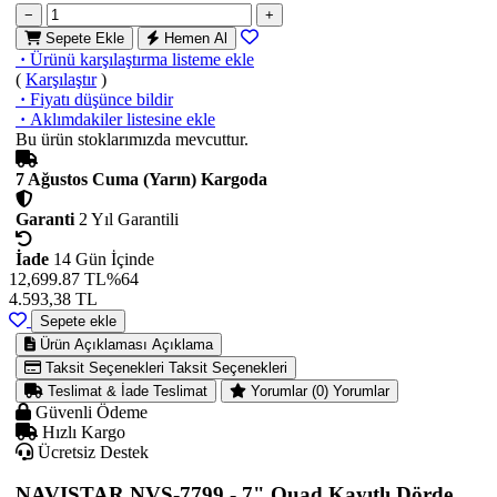
−
+
Sepete Ekle
Hemen Al
·
Ürünü karşılaştırma listeme ekle
(
Karşılaştır
)
·
Fiyatı düşünce bildir
·
Aklımdakiler listesine ekle
Bu ürün stoklarımızda mevcuttur.
7 Ağustos Cuma (Yarın) Kargoda
Garanti
2 Yıl Garantili
İade
14 Gün İçinde
12,699.87 TL
%64
4.593,38
TL
Sepete ekle
Ürün Açıklaması
Açıklama
Taksit Seçenekleri
Taksit Seçenekleri
Teslimat & İade
Teslimat
Yorumlar (0)
Yorumlar
Güvenli Ödeme
Hızlı Kargo
Ücretsiz Destek
NAVISTAR NVS-7799 - 7" Quad Kayıtlı Dörde