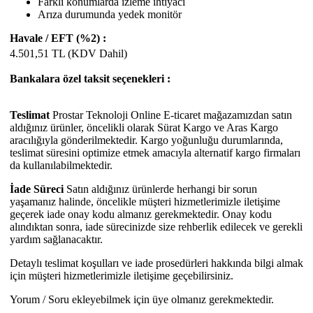
Farklı konumlarda izleme ihtiyacı
Arıza durumunda yedek monitör
Havale / EFT (%2) :
4.501,51
TL (KDV Dahil)
Bankalara özel taksit seçenekleri :
Teslimat
Prostar Teknoloji Online E-ticaret mağazamızdan satın
aldığınız ürünler, öncelikli olarak Sürat Kargo ve Aras Kargo
aracılığıyla gönderilmektedir. Kargo yoğunluğu durumlarında,
teslimat süresini optimize etmek amacıyla alternatif kargo firmaları
da kullanılabilmektedir.
İade Süreci
Satın aldığınız ürünlerde herhangi bir sorun
yaşamanız halinde, öncelikle müşteri hizmetlerimizle iletişime
geçerek iade onay kodu almanız gerekmektedir. Onay kodu
alındıktan sonra, iade sürecinizde size rehberlik edilecek ve gerekli
yardım sağlanacaktır.
Detaylı teslimat koşulları ve iade prosedürleri hakkında bilgi almak
için müşteri hizmetlerimizle iletişime geçebilirsiniz.
Yorum / Soru ekleyebilmek için üye olmanız gerekmektedir.