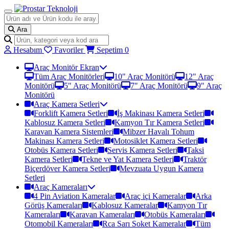
Ara
Hesabım
Favoriler
Sepetim
0
Araç Monitör Ekran
Tüm Araç Monitörleri
10" Araç Monitörü
12" Araç
Monitörü
5" Araç Monitörü
7" Araç Monitörü
9" Araç
Monitörü
Araç Kamera Setleri
Forklift Kamera Setleri
İş Makinası Kamera Setleri
Kablosuz Kamera Setleri
Kamyon Tır Kamera Setleri
Karavan Kamera Sistemleri
Mibzer Havalı Tohum
Makinası Kamera Setleri
Motosiklet Kamera Setleri
Otobüs Kamera Setleri
Servis Kamera Setleri
Taksi
Kamera Setleri
Tekne ve Yat Kamera Setleri
Traktör
Biçerdöver Kamera Setleri
Mevzuata Uygun Kamera
Setleri
Araç Kameraları
4 Pin Aviation Kameralar
Araç içi Kameralar
Arka
Görüş Kameraları
Kablosuz Kameralar
Kamyon Tır
Kameraları
Karavan Kameraları
Otobüs Kameraları
Otomobil Kameraları
Rca Sarı Soket Kameralar
Tüm