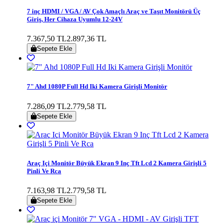
7 inç HDMI / VGA / AV Çok Amaçlı Araç ve Taşıt Monitörü Üç
Giriş, Her Cihaza Uyumlu 12-24V
7.367,50 TL
2.897,36 TL
Sepete Ekle
7" Ahd 1080P Full Hd Iki Kamera Girişli Monitör
7.286,09 TL
2.779,58 TL
Sepete Ekle
Araç Içi Monitör Büyük Ekran 9 Inç Tft Lcd 2 Kamera Girişli 5
Pinli Ve Rca
7.163,98 TL
2.779,58 TL
Sepete Ekle