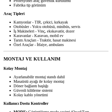
Profesyonel araç güvenlik kurulumu
Fabrika tip görünüm
Araç Tipleri
Kamyonlar - TIR, çekici, kırkayak
Otobüsler - Yolcu otobüsü, minibüs, servis
İş Makineleri - Vinç, ekskavatör, dozer
Karavanlar - Karavan, mobil ev
Tarım Araçları - Traktör, hasat makinesi
Özel Araçlar - İtfaiye, ambulans
MONTAJ VE KULLANIM
Kolay Montaj
Ayarlanabilir montaj standı dahil
Masaüstü ayağı ile kolay montaj
Döner bağlantı başlığı
Güvenli kilitleme sistemi
Kolay kablo yönetimi
Kullanıcı Dostu Kontroller
MODE:
Görüntüleme modu seçimi (Quad/Tam