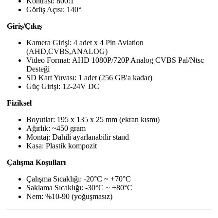
Kontrast: 800:1
Görüş Açısı: 140°
Giriş/Çıkış
Kamera Girişi: 4 adet x 4 Pin Aviation
(AHD,CVBS,ANALOG)
Video Format: AHD 1080P/720P Analog CVBS Pal/Ntsc
Desteği
SD Kart Yuvası: 1 adet (256 GB'a kadar)
Güç Girişi: 12-24V DC
Fiziksel
Boyutlar: 195 x 135 x 25 mm (ekran kısmı)
Ağırlık: ~450 gram
Montaj: Dahili ayarlanabilir stand
Kasa: Plastik kompozit
Çalışma Koşulları
Çalışma Sıcaklığı: -20°C ~ +70°C
Saklama Sıcaklığı: -30°C ~ +80°C
Nem: %10-90 (yoğuşmasız)