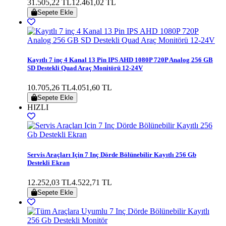
31.505,22 TL
12.461,02 TL
Sepete Ekle
Kayıtlı 7 inç 4 Kanal 13 Pin IPS AHD 1080P 720P Analog 256 GB
SD Destekli Quad Araç Monitörü 12-24V
10.705,26 TL
4.051,60 TL
Sepete Ekle
HIZLI
Servis Araçları Için 7 Inç Dörde Bölünebilir Kayıtlı 256 Gb
Destekli Ekran
12.252,03 TL
4.522,71 TL
Sepete Ekle