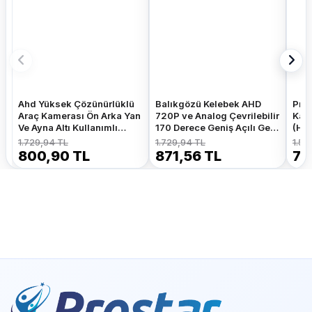
Ahd Yüksek Çözünürlüklü
Balıkgözü Kelebek AHD
Pros
Araç Kamerası Ön Arka Yan
720P ve Analog Çevrilebilir
Kam
Ve Ayna Altı Kullanımlı
170 Derece Geniş Açılı Geri
(HdM
Kelebek Ve Tampon
Görüş Kamerası
Kam
1.729,94 TL
1.729,94 TL
1.52
Uyumlu
800,90 TL
871,56 TL
70