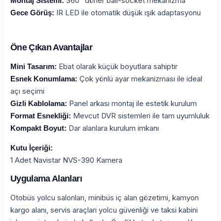
360° döner ball-socket mekanizma
Montaj Sistemi:
IR LED ile otomatik düşük ışık adaptasyonu
Gece Görüş:
Öne Çıkan Avantajlar
Ebat olarak küçük boyutlara sahiptir
Mini Tasarım:
Çok yönlü ayar mekanizması ile ideal
Esnek Konumlama:
açı seçimi
Panel arkası montaj ile estetik kurulum
Gizli Kablolama:
Mevcut DVR sistemleri ile tam uyumluluk
Format Esnekliği:
Dar alanlara kurulum imkanı
Kompakt Boyut:
Kutu İçeriği:
1 Adet Navistar NVS-390 Kamera
Uygulama Alanları
Otobüs yolcu salonları, minibüs iç alan gözetimi, kamyon
kargo alanı, servis araçları yolcu güvenliği ve taksi kabini