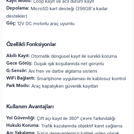
Loop kayıt ve acil durum kayıt
Kayıt Modu:
MicroSD kart desteği (256GB'a kadar
Depolama:
destekler)
12V DC motorlu araç uyumlu
Güç:
Özellikli Fonksiyonlar
Otomatik döngüsel kayıt ile sürekli koruma
Akıllı Kayıt:
Düşük ışık koşullarında net görüntü
Gece Görüş:
Ani fren ve darbe algılama sistemi
G-Sensör:
Smartphone uygulaması ile kablosuz kontrol
WiFi Bağlantı:
Araç kapalıyken güvenlik kayıtları
Park Modu:
Kullanım Avantajları
Çift açı kayıt ile 360° çevre farkındalığı
Yol Güvenliği:
Trafik kazalarında objektif kanıt sağlama
Hukuki Koruma:
Sürüş deneyimlerinizi kaliteli video olarak
Anı Yakalama: