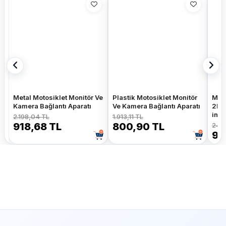
Metal Motosiklet Monitör Ve
Plastik Motosiklet Monitör
Moto
Kamera Bağlantı Aparatı
Ve Kamera Bağlantı Aparatı
2K+
inç 
2.198,04 TL
1.913,11 TL
Kam
918,68 TL
800,90 TL
24.0
9.