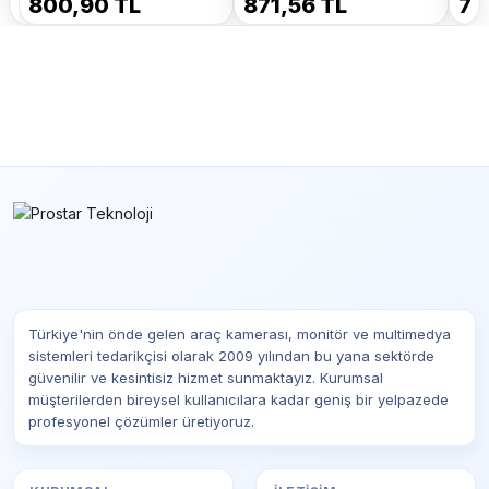
800,90 TL
871,56 TL
70
Türkiye'nin önde gelen araç kamerası, monitör ve multimedya
sistemleri tedarikçisi olarak 2009 yılından bu yana sektörde
güvenilir ve kesintisiz hizmet sunmaktayız. Kurumsal
müşterilerden bireysel kullanıcılara kadar geniş bir yelpazede
profesyonel çözümler üretiyoruz.