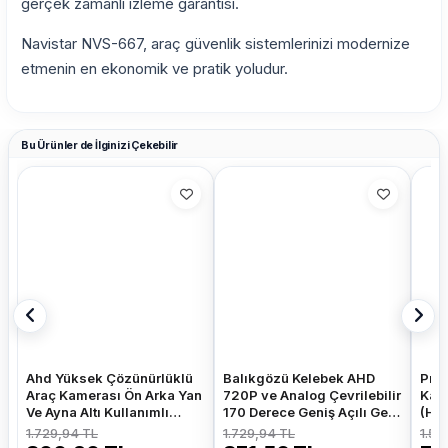
gerçek zamanlı izleme garantisi.
Navistar NVS-667, araç güvenlik sistemlerinizi modernize
etmenin en ekonomik ve pratik yoludur.
Bu Ürünler de İlginizi Çekebilir
Ahd Yüksek Çözünürlüklü
Balıkgözü Kelebek AHD
Pros
Araç Kamerası Ön Arka Yan
720P ve Analog Çevrilebilir
Kam
Ve Ayna Altı Kullanımlı
170 Derece Geniş Açılı Geri
(HdM
Kelebek Ve Tampon
Görüş Kamerası
Kam
1.729,94 TL
1.729,94 TL
1.52
Uyumlu