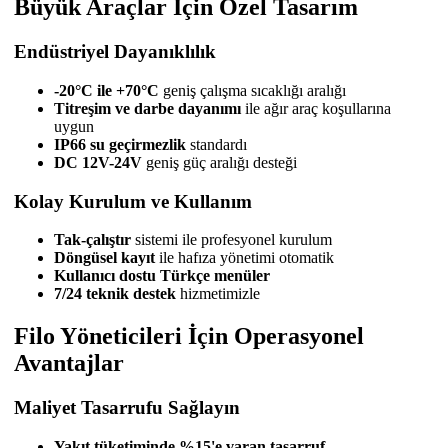
Büyük Araçlar İçin Özel Tasarım
Endüstriyel Dayanıklılık
-20°C ile +70°C
geniş çalışma sıcaklığı aralığı
Titreşim ve darbe dayanımı
ile ağır araç koşullarına
uygun
IP66 su geçirmezlik
standardı
DC 12V-24V
geniş güç aralığı desteği
Kolay Kurulum ve Kullanım
Tak-çalıştır
sistemi ile profesyonel kurulum
Döngüsel kayıt
ile hafıza yönetimi otomatik
Kullanıcı dostu Türkçe menüler
7/24 teknik destek
hizmetimizle
Filo Yöneticileri İçin Operasyonel
Avantajlar
Maliyet Tasarrufu Sağlayın
Yakıt tüketiminde %15'e varan tasarruf