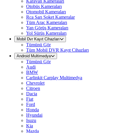
Karavan Kameraları
Otobüs Kameraları
Otomobil Kameraları
Rca Sarı Soket Kameralar
Tüm Araç Kameraları
Yan Görüş Kameraları
Yol Sürüş Kameraları
Mobil Dvr Kayıt Cihazları
Tümünü Gör
Tüm Mobil DVR Kayıt Cihazları
Android Multimedya
Tümünü Gör
Audi
BMW
Carlinkit Carplay Multimedya
Chevrolet
Citroen
Dacia
Fiat
Ford
Honda
Hyundai
Isuzu
Kia
Mazda