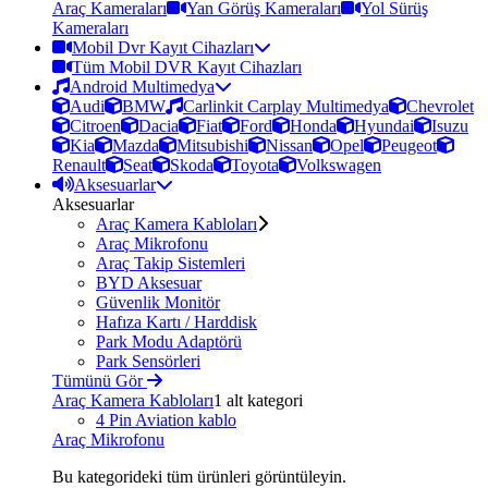
Araç Kameraları
Yan Görüş Kameraları
Yol Sürüş
Kameraları
Mobil Dvr Kayıt Cihazları
Tüm Mobil DVR Kayıt Cihazları
Android Multimedya
Audi
BMW
Carlinkit Carplay Multimedya
Chevrolet
Citroen
Dacia
Fiat
Ford
Honda
Hyundai
Isuzu
Kia
Mazda
Mitsubishi
Nissan
Opel
Peugeot
Renault
Seat
Skoda
Toyota
Volkswagen
Aksesuarlar
Aksesuarlar
Araç Kamera Kabloları
Araç Mikrofonu
Araç Takip Sistemleri
BYD Aksesuar
Güvenlik Monitör
Hafıza Kartı / Harddisk
Park Modu Adaptörü
Park Sensörleri
Tümünü Gör
Araç Kamera Kabloları
1 alt kategori
4 Pin Aviation kablo
Araç Mikrofonu
Bu kategorideki tüm ürünleri görüntüleyin.