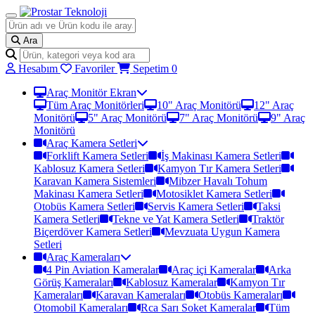
Ara
Hesabım
Favoriler
Sepetim
0
Araç Monitör Ekran
Tüm Araç Monitörleri
10" Araç Monitörü
12" Araç
Monitörü
5" Araç Monitörü
7" Araç Monitörü
9" Araç
Monitörü
Araç Kamera Setleri
Forklift Kamera Setleri
İş Makinası Kamera Setleri
Kablosuz Kamera Setleri
Kamyon Tır Kamera Setleri
Karavan Kamera Sistemleri
Mibzer Havalı Tohum
Makinası Kamera Setleri
Motosiklet Kamera Setleri
Otobüs Kamera Setleri
Servis Kamera Setleri
Taksi
Kamera Setleri
Tekne ve Yat Kamera Setleri
Traktör
Biçerdöver Kamera Setleri
Mevzuata Uygun Kamera
Setleri
Araç Kameraları
4 Pin Aviation Kameralar
Araç içi Kameralar
Arka
Görüş Kameraları
Kablosuz Kameralar
Kamyon Tır
Kameraları
Karavan Kameraları
Otobüs Kameraları
Otomobil Kameraları
Rca Sarı Soket Kameralar
Tüm