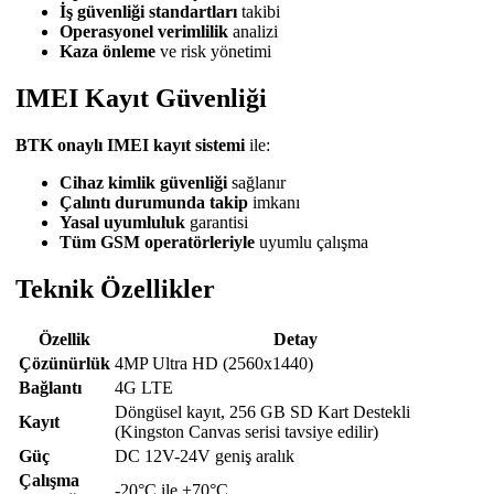
İş güvenliği standartları
takibi
Operasyonel verimlilik
analizi
Kaza önleme
ve risk yönetimi
IMEI Kayıt Güvenliği
BTK onaylı IMEI kayıt sistemi
ile:
Cihaz kimlik güvenliği
sağlanır
Çalıntı durumunda takip
imkanı
Yasal uyumluluk
garantisi
Tüm GSM operatörleriyle
uyumlu çalışma
Teknik Özellikler
Özellik
Detay
Çözünürlük
4MP Ultra HD (2560x1440)
Bağlantı
4G LTE
Döngüsel kayıt, 256 GB SD Kart Destekli
Kayıt
(Kingston Canvas serisi tavsiye edilir)
Güç
DC 12V-24V geniş aralık
Çalışma
-20°C ile +70°C