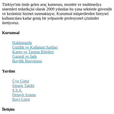
Türkiye'nin önde gelen araç kamerası, monitör ve multimedya
sistemleri tedarikçisi olarak 2009 yılından bu yana sektörde güvenilir
ve kesintisiz hizmet sunmaktayız. Kurumsal müşterilerden bireysel
kullanıcılara kadar geniş bir yelpazede profesyonel çözümler
üretiyoruz.
Kurumsal
Hakkımızda
Gizlilik ve Kullanım Şartları
Kargo ve Taşıma Bilgileri
Garanti ve İade
Bayilik Başvurusu
Yardım
Üye Girişi
Sipariş Takibi
S.S.S.
Detaylı Arama
Bayi Girişi
İletişim