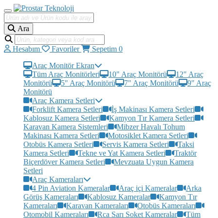
Ara
Hesabım
Favoriler
Sepetim
0
Araç Monitör Ekran
Tüm Araç Monitörleri
10" Araç Monitörü
12" Araç
Monitörü
5" Araç Monitörü
7" Araç Monitörü
9" Araç
Monitörü
Araç Kamera Setleri
Forklift Kamera Setleri
İş Makinası Kamera Setleri
Kablosuz Kamera Setleri
Kamyon Tır Kamera Setleri
Karavan Kamera Sistemleri
Mibzer Havalı Tohum
Makinası Kamera Setleri
Motosiklet Kamera Setleri
Otobüs Kamera Setleri
Servis Kamera Setleri
Taksi
Kamera Setleri
Tekne ve Yat Kamera Setleri
Traktör
Biçerdöver Kamera Setleri
Mevzuata Uygun Kamera
Setleri
Araç Kameraları
4 Pin Aviation Kameralar
Araç içi Kameralar
Arka
Görüş Kameraları
Kablosuz Kameralar
Kamyon Tır
Kameraları
Karavan Kameraları
Otobüs Kameraları
Otomobil Kameraları
Rca Sarı Soket Kameralar
Tüm