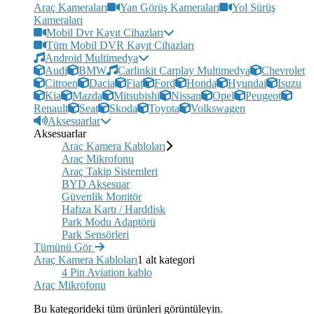
Araç Kameraları
Yan Görüş Kameraları
Yol Sürüş
Kameraları
Mobil Dvr Kayıt Cihazları
Tüm Mobil DVR Kayıt Cihazları
Android Multimedya
Audi
BMW
Carlinkit Carplay Multimedya
Chevrolet
Citroen
Dacia
Fiat
Ford
Honda
Hyundai
Isuzu
Kia
Mazda
Mitsubishi
Nissan
Opel
Peugeot
Renault
Seat
Skoda
Toyota
Volkswagen
Aksesuarlar
Aksesuarlar
Araç Kamera Kabloları
Araç Mikrofonu
Araç Takip Sistemleri
BYD Aksesuar
Güvenlik Monitör
Hafıza Kartı / Harddisk
Park Modu Adaptörü
Park Sensörleri
Tümünü Gör
Araç Kamera Kabloları
1 alt kategori
4 Pin Aviation kablo
Araç Mikrofonu
Bu kategorideki tüm ürünleri görüntüleyin.