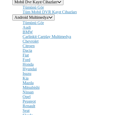
Mobil Dvr Kayıt Cihazları
Tümünü Gör
Tüm Mobil DVR Kayıt Cihazları
Android Multimedya
Tümünü Gör
Audi
BMW
Carlinkit Carplay Multimedya
Chevrolet
Citroen
Dacia
Fiat
Ford
Honda
Hyundai
Isuzu
Kia
Mazda
Mitsubishi
Nissan
Opel
Peugeot
Renault
Seat