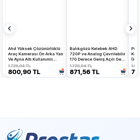
Ahd Yüksek Çözünürlüklü
Balıkgözü Kelebek AHD
Pros
Araç Kamerası Ön Arka Yan
720P ve Analog Çevrilebilir
Kam
Ve Ayna Altı Kullanımlı
170 Derece Geniş Açılı Geri
(HdM
Kelebek Ve Tampon
Görüş Kamerası
Kam
1.729,94 TL
1.729,94 TL
1.52
Uyumlu
800,90 TL
871,56 TL
70