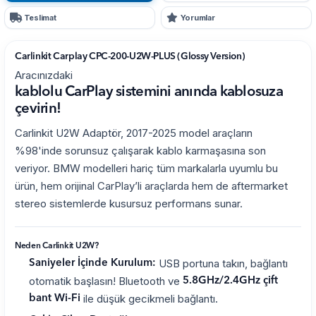
Teslimat
Yorumlar
Carlinkit Carplay CPC-200-U2W-PLUS (Glossy Version)
Aracınızdaki
kablolu CarPlay sistemini anında kablosuza
çevirin!
Carlinkit U2W Adaptör, 2017-2025 model araçların
%98'inde sorunsuz çalışarak kablo karmaşasına son
veriyor. BMW modelleri hariç tüm markalarla uyumlu bu
ürün, hem orijinal CarPlay’li araçlarda hem de aftermarket
stereo sistemlerde kusursuz performans sunar.
Neden Carlinkit U2W?
USB portuna takın, bağlantı
Saniyeler İçinde Kurulum:
otomatik başlasın! Bluetooth ve
5.8GHz/2.4GHz çift
ile düşük gecikmeli bağlantı.
bant Wi-Fi