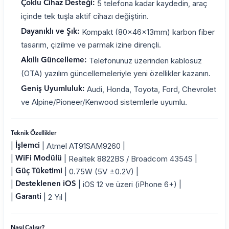
5 telefona kadar kaydedin, araç
Çoklu Cihaz Desteği:
içinde tek tuşla aktif cihazı değiştirin.
Kompakt (80x46x13mm) karbon fiber
Dayanıklı ve Şık:
tasarım, çizilme ve parmak izine dirençli.
Telefonunuz üzerinden kablosuz
Akıllı Güncelleme:
(OTA) yazılım güncellemeleriyle yeni özellikler kazanın.
Audi, Honda, Toyota, Ford, Chevrolet
Geniş Uyumluluk:
ve Alpine/Pioneer/Kenwood sistemlerle uyumlu.
Teknik Özellikler
|
| Atmel AT91SAM9260 |
İşlemci
|
| Realtek 8822BS / Broadcom 4354S |
WiFi Modülü
|
| 0.75W (5V ±0.2V) |
Güç Tüketimi
|
| iOS 12 ve üzeri (iPhone 6+) |
Desteklenen iOS
|
| 2 Yıl |
Garanti
Nasıl Çalışır?