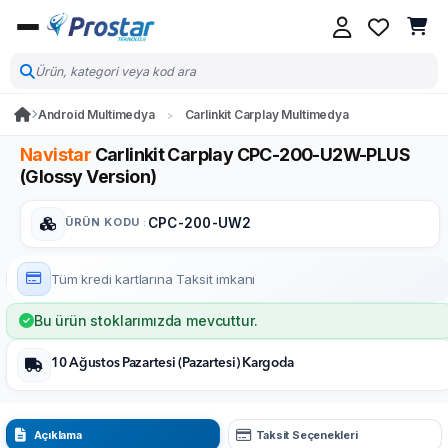
Android Multimedya
Carlinkit Carplay Multimedya
Navistar
Carlinkit Carplay CPC-200-U2W-PLUS
(Glossy Version)
ÜRÜN KODU
:
CPC-200-UW2
Tüm kredi kartlarına
Taksit imkanı
Bu ürün stoklarımızda mevcuttur.
10 Ağustos Pazartesi (Pazartesi) Kargoda
Açıklama
Taksit Seçenekleri