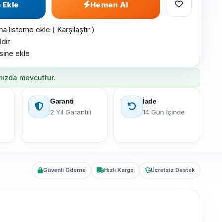
 Ekle
Hemen Al
ma listeme ekle
(
Karşılaştır
)
ldir
esine ekle
mızda mevcuttur.
Garanti
İade
2 Yıl Garantili
14 Gün İçinde
Güvenli Ödeme
Hızlı Kargo
Ücretsiz Destek