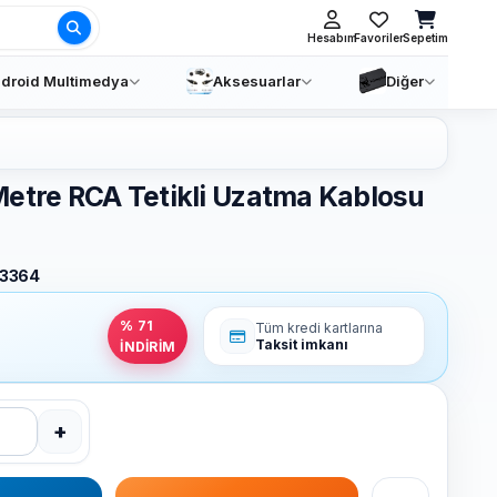
Ara
Hesabım
Favoriler
Sepetim
droid Multimedya
Aksesuarlar
Diğer
Metre RCA Tetikli Uzatma Kablosu
3364
% 71
Tüm kredi kartlarına
Taksit imkanı
İNDİRİM
+