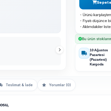
Sepete
Ürünü karşılaştır
·
Fiyatı düşünce bi
·
Aklımdakiler list
·
Bu ürün stokları
10 Ağustos
Pazartesi
(Pazartesi)
Kargoda
Teslimat & İade
Yorumlar (0)
losu,