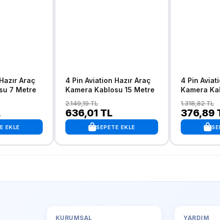
 Hazır Araç
4 Pin Aviation Hazır Araç
4 Pin Aviat
su 7 Metre
Kamera Kablosu 15 Metre
Kamera Kab
2.149,19 TL
1.318,82 TL
L
636,01 TL
376,89 
E EKLE
SEPETE EKLE
SE
KURUMSAL
YARDIM