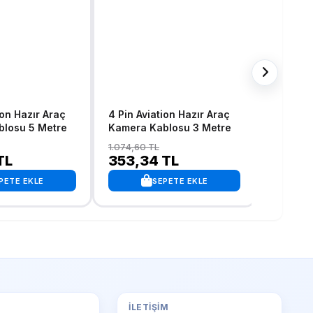
ion Hazır Araç
4 Pin Aviation Hazır Araç
10 metre
losu 5 Metre
Kamera Kablosu 3 Metre
kamera 
1.074,60 TL
612,45 T
TL
353,34 TL
424,0
PETE EKLE
SEPETE EKLE
İLETIŞIM