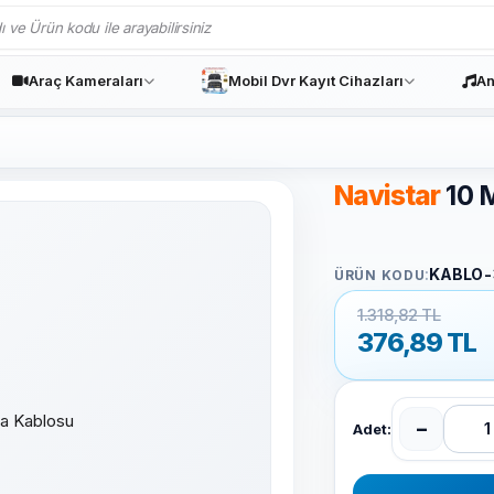
Araç Kameraları
Mobil Dvr Kayıt Cihazları
An
Navistar
10 
:
KABLO-
ÜRÜN KODU
1.318,82 TL
376,89
TL
−
Adet: