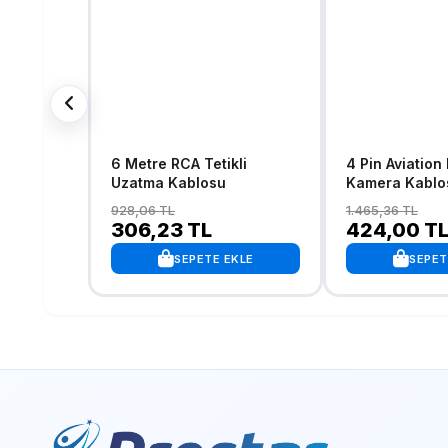
6 Metre RCA Tetikli
4 Pin Aviation
Uzatma Kablosu
Kamera Kablo
928,06 TL
1.465,36 TL
306,23 TL
424,00 T
SEPETE EKLE
SEPET