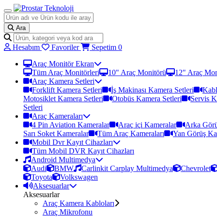
Ara
Hesabım
Favoriler
Sepetim
0
Araç Monitör Ekran
Tüm Araç Monitörleri
10" Araç Monitörü
12" Araç Mon
Araç Kamera Setleri
Forklift Kamera Setleri
İş Makinası Kamera Setleri
Kabl
Motosiklet Kamera Setleri
Otobüs Kamera Setleri
Servis K
Setleri
Araç Kameraları
4 Pin Aviation Kameralar
Araç içi Kameralar
Arka Görü
Sarı Soket Kameralar
Tüm Araç Kameraları
Yan Görüş Ka
Mobil Dvr Kayıt Cihazları
Tüm Mobil DVR Kayıt Cihazları
Android Multimedya
Audi
BMW
Carlinkit Carplay Multimedya
Chevrolet
Toyota
Volkswagen
Aksesuarlar
Aksesuarlar
Araç Kamera Kabloları
Araç Mikrofonu