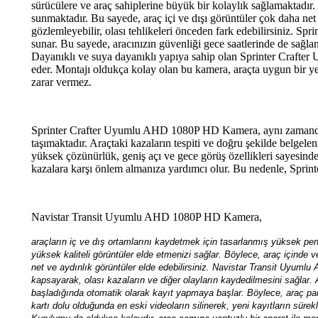
sürücülere ve araç sahiplerine büyük bir kolaylık sağlamaktadı
sunmaktadır. Bu sayede, araç içi ve dışı görüntüler çok daha net v
gözlemleyebilir, olası tehlikeleri önceden fark edebilirsiniz. 
sunar. Bu sayede, aracınızın güvenliği gece saatlerinde de sağlan
Dayanıklı ve suya dayanıklı yapıya sahip olan Sprinter Crafte
eder. Montajı oldukça kolay olan bu kamera, araçta uygun bir ye
zarar vermez.
Sprinter Crafter Uyumlu AHD 1080P HD Kamera, aynı zamanda ara
taşımaktadır. Araçtaki kazaların tespiti ve doğru şekilde belge
yüksek çözünürlük, geniş açı ve gece görüş özellikleri sayesinde, s
kazalara karşı önlem almanıza yardımcı olur. Bu nedenle, Sprin
Navistar Transit Uyumlu AHD 1080P HD Kamera,
araçların iç ve dış ortamlarını kaydetmek için tasarlanmış yüksek perf
yüksek kaliteli görüntüler elde etmenizi sağlar. Böylece, araç içinde 
net ve aydınlık görüntüler elde edebilirsiniz. Navistar Transit Uyum
kapsayarak, olası kazaların ve diğer olayların kaydedilmesini sağlar. 
başladığında otomatik olarak kayıt yapmaya başlar. Böylece, araç par
kartı dolu olduğunda en eski videoların silinerek, yeni kayıtların sür