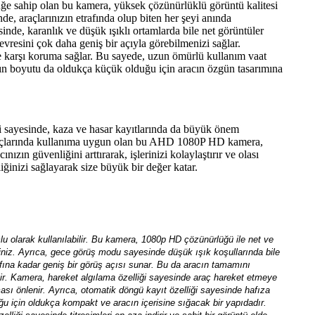
üğe sahip olan bu kamera, yüksek çözünürlüklü görüntü kalitesi
de, araçlarınızın etrafında olup biten her şeyi anında
nde, karanlık ve düşük ışıklı ortamlarda bile net görüntüler
evresini çok daha geniş bir açıyla görebilmenizi sağlar.
 karşı koruma sağlar. Bu sayede, uzun ömürlü kullanım vaat
anın boyutu da oldukça küçük olduğu için aracın özgün tasarımına
 sayesinde, kaza ve hasar kayıtlarında da büyük önem
er araçlarında kullanıma uygun olan bu AHD 1080P HD kamera,
ızın güvenliğini arttırarak, işlerinizi kolaylaştırır ve olası
inizi sağlayarak size büyük bir değer katar.
lu olarak kullanılabilir. Bu kamera, 1080p HD çözünürlüğü ile net ve
rsiniz. Ayrıca, gece görüş modu sayesinde düşük ışık koşullarında bile
fına kadar geniş bir görüş açısı sunar. Bu da aracın tamamını
ilir. Kamera, hareket algılama özelliği sayesinde araç hareket etmeye
sı önlenir. Ayrıca, otomatik döngü kayıt özelliği sayesinde hafıza
uğu için oldukça kompakt ve aracın içerisine sığacak bir yapıdadır.