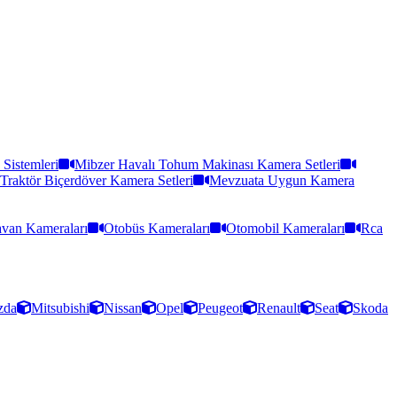
Sistemleri
Mibzer Havalı Tohum Makinası Kamera Setleri
Traktör Biçerdöver Kamera Setleri
Mevzuata Uygun Kamera
van Kameraları
Otobüs Kameraları
Otomobil Kameraları
Rca
zda
Mitsubishi
Nissan
Opel
Peugeot
Renault
Seat
Skoda