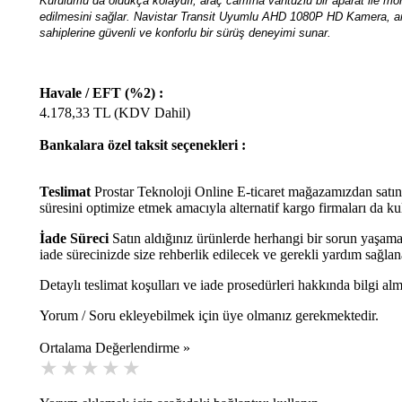
Kurulumu da oldukça kolaydır, araç camına vantuzlu bir aparat ile monte
edilmesini sağlar. Navistar Transit Uyumlu AHD 1080P HD Kamera, araçl
sahiplerine güvenli ve konforlu bir sürüş deneyimi sunar
.
Havale / EFT (%2) :
4.178,33
TL (KDV Dahil)
Bankalara özel taksit seçenekleri :
Teslimat
Prostar Teknoloji Online E-ticaret mağazamızdan satın 
süresini optimize etmek amacıyla alternatif kargo firmaları da ku
İade Süreci
Satın aldığınız ürünlerde herhangi bir sorun yaşama
iade sürecinizde size rehberlik edilecek ve gerekli yardım sağlan
Detaylı teslimat koşulları ve iade prosedürleri hakkında bilgi alm
Yorum / Soru ekleyebilmek için üye olmanız gerekmektedir.
Ortalama Değerlendirme »