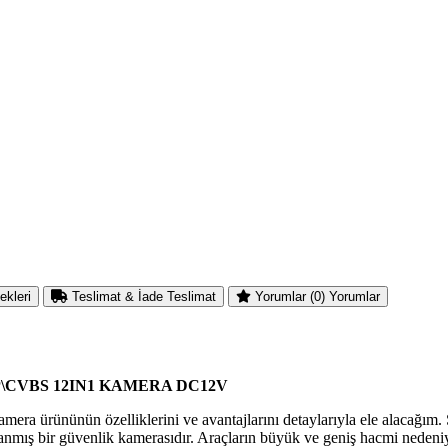
ekleri
Teslimat & İade
Teslimat
Yorumlar (0)
Yorumlar
P\CVBS 12IN1 KAMERA DC12V
amera ürününün özelliklerini ve avantajlarını detaylarıyla ele alaca
asarlanmış bir güvenlik kamerasıdır. Araçların büyük ve geniş hacmi nede