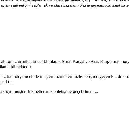
 edilir ve araçın sigorta kutusundan güç alarak çalışır. Ayrıca, anti-shake özel
arın güvenliğini sağlamak ve olası kazaların önüne geçmek için ideal bir seçim
aldığınız ürünler, öncelikli olarak Sürat Kargo ve Aras Kargo aracılığ
llanılabilmektedir.
nız halinde, öncelikle müşteri hizmetlerimizle iletişime geçerek iade 
acaktır.
ak için müşteri hizmetlerimizle iletişime geçebilirsiniz.