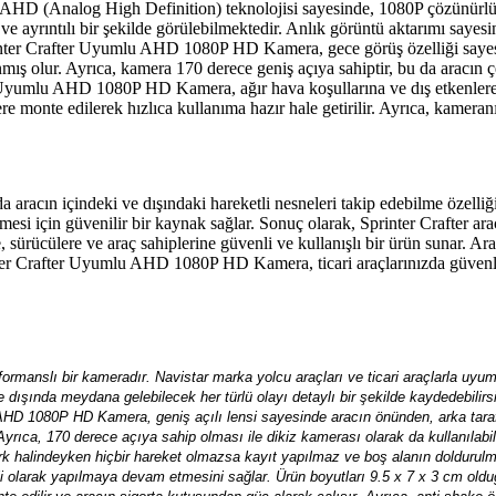
r. AHD (Analog High Definition) teknolojisi sayesinde, 1080P çözünürl
e ayrıntılı bir şekilde görülebilmektedir. Anlık görüntü aktarımı sayesin
Sprinter Crafter Uyumlu AHD 1080P HD Kamera, gece görüş özelliği sayesi
mış olur. Ayrıca, kamera 170 derece geniş açıya sahiptir, bu da aracın ç
r Uyumlu AHD 1080P HD Kamera, ağır hava koşullarına ve dış etkenlere
re monte edilerek hızlıca kullanıma hazır hale getirilir. Ayrıca, kamer
cın içindeki ve dışındaki hareketli nesneleri takip edebilme özelliği
lenmesi için güvenilir bir kaynak sağlar. Sonuç olarak, Sprinter Craft
ürücülere ve araç sahiplerine güvenli ve kullanışlı bir ürün sunar. Aracın
ter Crafter Uyumlu AHD 1080P HD Kamera, ticari araçlarınızda güvenliğ
ormanslı bir kameradır. Navistar marka yolcu araçları ve ticari araçlarla uyum
ve dışında meydana gelebilecek her türlü olayı detaylı bir şekilde kaydedebili
lu AHD 1080P HD Kamera, geniş açılı lensi sayesinde aracın önünden, arka tara
Ayrıca, 170 derece açıya sahip olması ile dikiz kamerası olarak da kullanılab
k halindeyken hiçbir hareket olmazsa kayıt yapılmaz ve boş alanın doldurulma
ekli olarak yapılmaya devam etmesini sağlar. Ürün boyutları 9.5 x 7 x 3 cm old