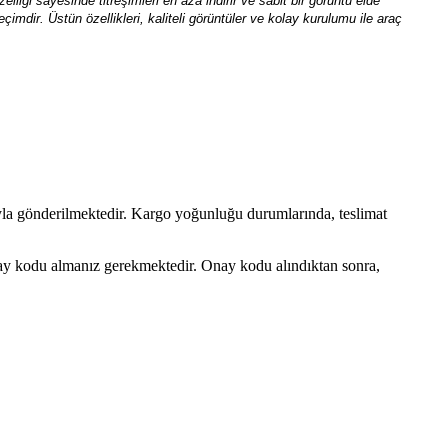
liği sayesinde titreşimleri en aza indirir ve sabit bir görüntü elde
dir. Üstün özellikleri, kaliteli görüntüler ve kolay kurulumu ile araç
ıyla gönderilmektedir. Kargo yoğunluğu durumlarında, teslimat
onay kodu almanız gerekmektedir. Onay kodu alındıktan sonra,