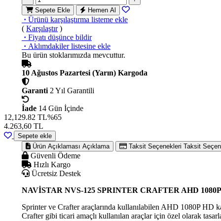
Sepete Ekle
Hemen Al
·
Ürünü karşılaştırma listeme ekle
(
Karşılaştır
)
·
Fiyatı düşünce bildir
·
Aklımdakiler listesine ekle
Bu ürün stoklarımızda mevcuttur.
10 Ağustos Pazartesi (Yarın) Kargoda
Garanti
2 Yıl Garantili
İade
14 Gün İçinde
12,129.82 TL
%65
4.263,60
TL
Sepete ekle
Ürün Açıklaması
Açıklama
Taksit Seçenekleri
Taksit Seçen
Güvenli Ödeme
Hızlı Kargo
Ücretsiz Destek
NAVİSTAR NVS-125 SPRINTER CRAFTER AHD 1080
Sprinter ve Crafter araçlarında kullanılabilen AHD 1080P HD k
Crafter gibi ticari amaçlı kullanılan araçlar için özel olarak t