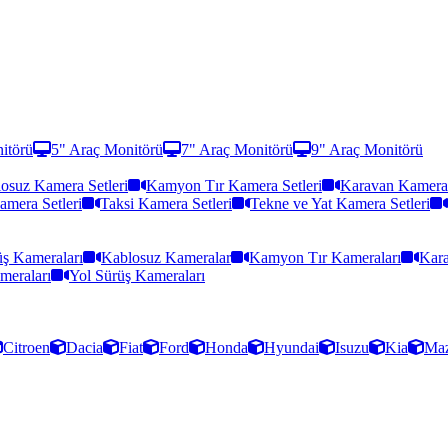
itörü
5" Araç Monitörü
7" Araç Monitörü
9" Araç Monitörü
osuz Kamera Setleri
Kamyon Tır Kamera Setleri
Karavan Kamera 
amera Setleri
Taksi Kamera Setleri
Tekne ve Yat Kamera Setleri
ş Kameraları
Kablosuz Kameralar
Kamyon Tır Kameraları
Kara
meraları
Yol Sürüş Kameraları
Citroen
Dacia
Fiat
Ford
Honda
Hyundai
Isuzu
Kia
Ma