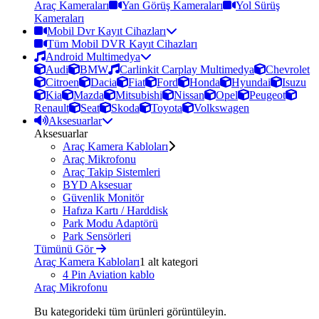
Araç Kameraları
Yan Görüş Kameraları
Yol Sürüş
Kameraları
Mobil Dvr Kayıt Cihazları
Tüm Mobil DVR Kayıt Cihazları
Android Multimedya
Audi
BMW
Carlinkit Carplay Multimedya
Chevrolet
Citroen
Dacia
Fiat
Ford
Honda
Hyundai
Isuzu
Kia
Mazda
Mitsubishi
Nissan
Opel
Peugeot
Renault
Seat
Skoda
Toyota
Volkswagen
Aksesuarlar
Aksesuarlar
Araç Kamera Kabloları
Araç Mikrofonu
Araç Takip Sistemleri
BYD Aksesuar
Güvenlik Monitör
Hafıza Kartı / Harddisk
Park Modu Adaptörü
Park Sensörleri
Tümünü Gör
Araç Kamera Kabloları
1 alt kategori
4 Pin Aviation kablo
Araç Mikrofonu
Bu kategorideki tüm ürünleri görüntüleyin.