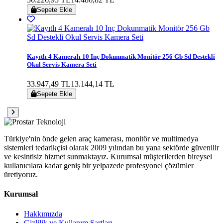
Sepete Ekle
Kayıtlı 4 Kameralı 10 Inç Dokunmatik Monitör 256 Gb Sd Destekli
Okul Servis Kamera Seti
33.947,49 TL
13.144,14 TL
Sepete Ekle
Türkiye'nin önde gelen araç kamerası, monitör ve multimedya
sistemleri tedarikçisi olarak 2009 yılından bu yana sektörde güvenilir
ve kesintisiz hizmet sunmaktayız. Kurumsal müşterilerden bireysel
kullanıcılara kadar geniş bir yelpazede profesyonel çözümler
üretiyoruz.
Kurumsal
Hakkımızda
Gizlilik ve Kullanım Şartları