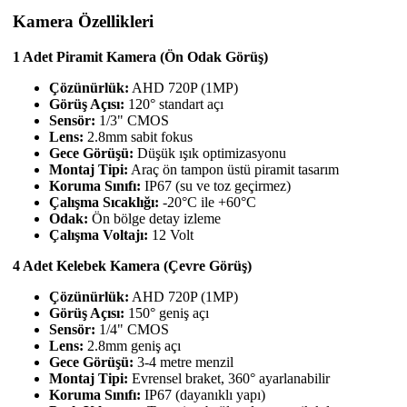
Kamera Özellikleri
1 Adet Piramit Kamera (Ön Odak Görüş)
Çözünürlük:
AHD 720P (1MP)
Görüş Açısı:
120° standart açı
Sensör:
1/3" CMOS
Lens:
2.8mm sabit fokus
Gece Görüşü:
Düşük ışık optimizasyonu
Montaj Tipi:
Araç ön tampon üstü piramit tasarım
Koruma Sınıfı:
IP67 (su ve toz geçirmez)
Çalışma Sıcaklığı:
-20°C ile +60°C
Odak:
Ön bölge detay izleme
Çalışma Voltajı:
12 Volt
4 Adet Kelebek Kamera (Çevre Görüş)
Çözünürlük:
AHD 720P (1MP)
Görüş Açısı:
150° geniş açı
Sensör:
1/4" CMOS
Lens:
2.8mm geniş açı
Gece Görüşü:
3-4 metre menzil
Montaj Tipi:
Evrensel braket, 360° ayarlanabilir
Koruma Sınıfı:
IP67 (dayanıklı yapı)