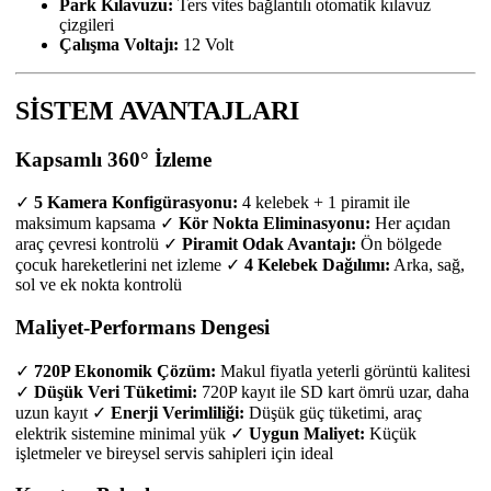
Park Kılavuzu:
Ters vites bağlantılı otomatik kılavuz
çizgileri
Çalışma Voltajı:
12 Volt
SİSTEM AVANTAJLARI
Kapsamlı 360° İzleme
✓
5 Kamera Konfigürasyonu:
4 kelebek + 1 piramit ile
maksimum kapsama ✓
Kör Nokta Eliminasyonu:
Her açıdan
araç çevresi kontrolü ✓
Piramit Odak Avantajı:
Ön bölgede
çocuk hareketlerini net izleme ✓
4 Kelebek Dağılımı:
Arka, sağ,
sol ve ek nokta kontrolü
Maliyet-Performans Dengesi
✓
720P Ekonomik Çözüm:
Makul fiyatla yeterli görüntü kalitesi
✓
Düşük Veri Tüketimi:
720P kayıt ile SD kart ömrü uzar, daha
uzun kayıt ✓
Enerji Verimliliği:
Düşük güç tüketimi, araç
elektrik sistemine minimal yük ✓
Uygun Maliyet:
Küçük
işletmeler ve bireysel servis sahipleri için ideal