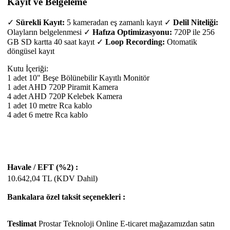
Kayıt ve Belgeleme
✓
Sürekli Kayıt:
5 kameradan eş zamanlı kayıt ✓
Delil Niteliği:
Olayların belgelenmesi ✓
Hafıza Optimizasyonu:
720P ile 256
GB SD kartta 40 saat kayıt ✓
Loop Recording:
Otomatik
döngüsel kayıt
Kutu İçeriği:
1 adet 10" Beşe Bölünebilir Kayıtlı Monitör
1 adet AHD 720P Piramit Kamera
4 adet AHD 720P Kelebek Kamera
1 adet 10 metre Rca kablo
4 adet 6 metre Rca kablo
Havale / EFT (%2) :
10.642,04
TL (KDV Dahil)
Bankalara özel taksit seçenekleri :
Teslimat
Prostar Teknoloji Online E-ticaret mağazamızdan satın