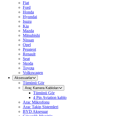
Fiat
Ford
Honda
Hyundai
Isuzu
Kia
Mazda
Mitsubishi
Nissan
Opel
Peugeot
Renault
Seat
Skoda
Toyota
Volkswagen
Aksesuarlar
Tümünü Gör
Araç Kamera Kabloları
Tümünü Gör
4 Pin Aviation kablo
Araç Mikrofonu
Araç Takip Sistemleri
BYD Aksesuar