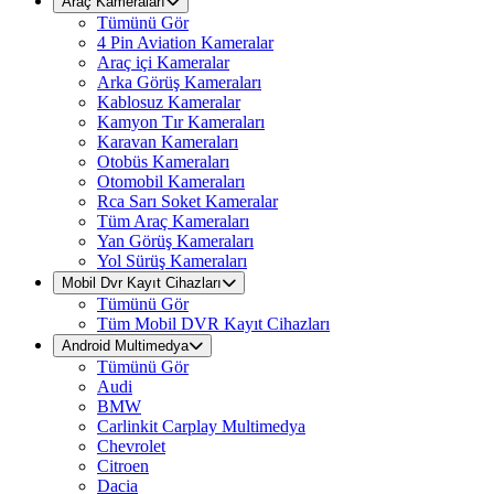
Araç Kameraları
Tümünü Gör
4 Pin Aviation Kameralar
Araç içi Kameralar
Arka Görüş Kameraları
Kablosuz Kameralar
Kamyon Tır Kameraları
Karavan Kameraları
Otobüs Kameraları
Otomobil Kameraları
Rca Sarı Soket Kameralar
Tüm Araç Kameraları
Yan Görüş Kameraları
Yol Sürüş Kameraları
Mobil Dvr Kayıt Cihazları
Tümünü Gör
Tüm Mobil DVR Kayıt Cihazları
Android Multimedya
Tümünü Gör
Audi
BMW
Carlinkit Carplay Multimedya
Chevrolet
Citroen
Dacia