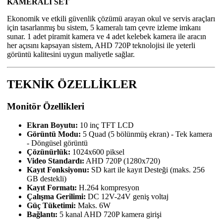
KAMERALI SET
Ekonomik ve etkili güvenlik çözümü arayan okul ve servis araçları
için tasarlanmış bu sistem, 5 kameralı tam çevre izleme imkanı
sunar. 1 adet piramit kamera ve 4 adet kelebek kamera ile aracın
her açısını kapsayan sistem, AHD 720P teknolojisi ile yeterli
görüntü kalitesini uygun maliyetle sağlar.
TEKNİK ÖZELLİKLER
Monitör Özellikleri
Ekran Boyutu:
10 inç TFT LCD
Görüntü Modu:
5 Quad (5 bölünmüş ekran) - Tek kamera
- Döngüsel görüntü
Çözünürlük:
1024x600 piksel
Video Standardı:
AHD 720P (1280x720)
Kayıt Fonksiyonu:
SD kart ile kayıt Desteği (maks. 256
GB destekli)
Kayıt Formatı:
H.264 kompresyon
Çalışma Gerilimi:
DC 12V-24V geniş voltaj
Güç Tüketimi:
Maks. 6W
Bağlantı:
5 kanal AHD 720P kamera girişi