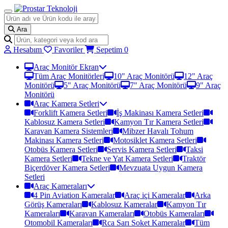
Ara
Hesabım
Favoriler
Sepetim
0
Araç Monitör Ekran
Tüm Araç Monitörleri
10" Araç Monitörü
12" Araç
Monitörü
5" Araç Monitörü
7" Araç Monitörü
9" Araç
Monitörü
Araç Kamera Setleri
Forklift Kamera Setleri
İş Makinası Kamera Setleri
Kablosuz Kamera Setleri
Kamyon Tır Kamera Setleri
Karavan Kamera Sistemleri
Mibzer Havalı Tohum
Makinası Kamera Setleri
Motosiklet Kamera Setleri
Otobüs Kamera Setleri
Servis Kamera Setleri
Taksi
Kamera Setleri
Tekne ve Yat Kamera Setleri
Traktör
Biçerdöver Kamera Setleri
Mevzuata Uygun Kamera
Setleri
Araç Kameraları
4 Pin Aviation Kameralar
Araç içi Kameralar
Arka
Görüş Kameraları
Kablosuz Kameralar
Kamyon Tır
Kameraları
Karavan Kameraları
Otobüs Kameraları
Otomobil Kameraları
Rca Sarı Soket Kameralar
Tüm