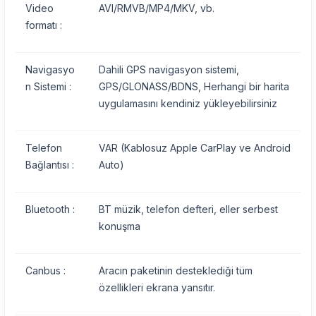
Video
AVI/RMVB/MP4/MKV, vb.
formatı :
Navigasyo
Dahili GPS navigasyon sistemi,
n Sistemi :
GPS/GLONASS/BDNS, Herhangi bir harita
uygulamasını kendiniz yükleyebilirsiniz
Telefon
VAR (Kablosuz Apple CarPlay ve Android
Bağlantısı :
Auto)
Bluetooth :
BT müzik, telefon defteri, eller serbest
konuşma
Canbus :
Aracın paketinin desteklediği tüm
özellikleri ekrana yansıtır.