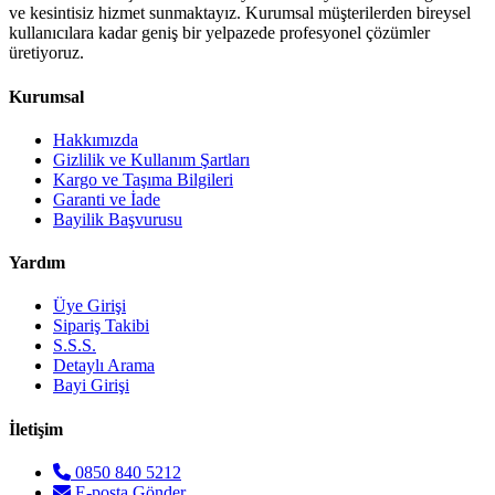
ve kesintisiz hizmet sunmaktayız. Kurumsal müşterilerden bireysel
kullanıcılara kadar geniş bir yelpazede profesyonel çözümler
üretiyoruz.
Kurumsal
Hakkımızda
Gizlilik ve Kullanım Şartları
Kargo ve Taşıma Bilgileri
Garanti ve İade
Bayilik Başvurusu
Yardım
Üye Girişi
Sipariş Takibi
S.S.S.
Detaylı Arama
Bayi Girişi
İletişim
0850 840 5212
E-posta Gönder