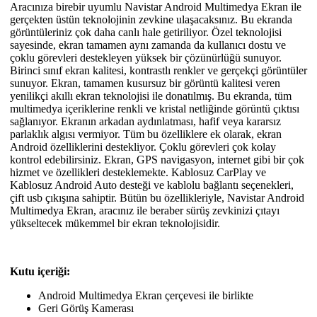
Aracınıza birebir uyumlu Navistar Android Multimedya Ekran ile
gerçekten üstün teknolojinin zevkine ulaşacaksınız. Bu ekranda
görüntüleriniz çok daha canlı hale getiriliyor. Özel teknolojisi
sayesinde, ekran tamamen aynı zamanda da kullanıcı dostu ve
çoklu görevleri destekleyen yüksek bir çözünürlüğü sunuyor.
Birinci sınıf ekran kalitesi, kontrastlı renkler ve gerçekçi görüntüler
sunuyor. Ekran, tamamen kusursuz bir görüntü kalitesi veren
yenilikçi akıllı ekran teknolojisi ile donatılmış. Bu ekranda, tüm
multimedya içeriklerine renkli ve kristal netliğinde görüntü çıktısı
sağlanıyor. Ekranın arkadan aydınlatması, hafif veya kararsız
parlaklık algısı vermiyor. Tüm bu özelliklere ek olarak, ekran
Android özelliklerini destekliyor. Çoklu görevleri çok kolay
kontrol edebilirsiniz. Ekran, GPS navigasyon, internet gibi bir çok
hizmet ve özellikleri desteklemekte. Kablosuz CarPlay ve
Kablosuz Android Auto desteği ve kablolu bağlantı seçenekleri,
çift usb çıkışına sahiptir. Bütün bu özellikleriyle, Navistar Android
Multimedya Ekran, aracınız ile beraber sürüş zevkinizi çıtayı
yükseltecek mükemmel bir ekran teknolojisidir.
Kutu içeriği:
Android Multimedya Ekran çerçevesi ile birlikte
Geri Görüş Kamerası