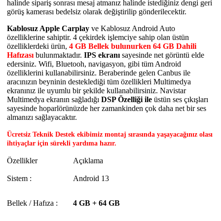
halinde sipariş sonrası mesaj atmanız halinde istediğiniz dengi geri
görüş kamerası bedelsiz olarak değiştirilip gönderilecektir.
Kablosuz Apple Carplay
ve Kablosuz Android Auto
özelliklerine sahiptir. 4 çekirdek işlemciye sahip olan üstün
özelliklerdeki ürün,
4 GB Bellek bulunurken 64 GB Dahili
Hafızası
bulunmaktadır.
IPS ekranı
sayesinde net görüntü elde
edersiniz. Wifi, Bluetooh, navigasyon, gibi tüm Android
özelliklerini kullanabilirsiniz. Beraberinde gelen Canbus ile
aracınızın beyninin desteklediği tüm özellikleri Multimedya
ekranınız ile uyumlu bir şekilde kullanabilirsiniz. Navistar
Multimedya ekranın sağladığı
DSP Özelliği ile
üstün ses çıkışları
sayesinde hoparlörünüzde her zamankinden çok daha net bir ses
almanızı sağlayacaktır.
Ücretsiz Teknik Destek ekibimiz montaj sırasında yaşayacağınız olası
ihtiyaçlar için sürekli yardıma hazır.
Özellikler
Açıklama
Sistem :
Android 13
Bellek / Hafıza :
4 GB + 64 GB