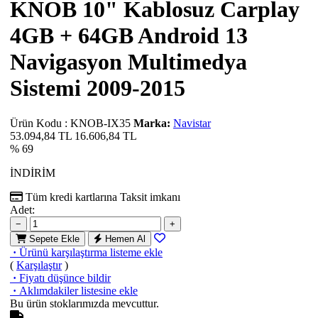
KNOB 10" Kablosuz Carplay
4GB + 64GB Android 13
Navigasyon Multimedya
Sistemi 2009-2015
Ürün Kodu
:
KNOB-IX35
Marka:
Navistar
53.094,84 TL
16.606,84
TL
% 69
İNDİRİM
Tüm kredi kartlarına
Taksit imkanı
Adet:
−
+
Sepete Ekle
Hemen Al
·
Ürünü karşılaştırma listeme ekle
(
Karşılaştır
)
·
Fiyatı düşünce bildir
·
Aklımdakiler listesine ekle
Bu ürün stoklarımızda mevcuttur.