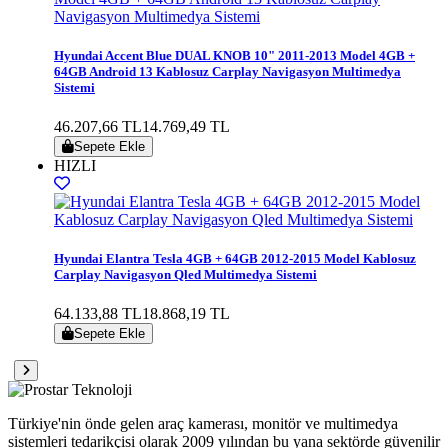
Hyundai Accent Blue DUAL KNOB 10" 2011-2013 Model 4GB +
64GB Android 13 Kablosuz Carplay Navigasyon Multimedya
Sistemi
46.207,66 TL
14.769,49 TL
Sepete Ekle
HIZLI
Hyundai Elantra Tesla 4GB + 64GB 2012-2015 Model Kablosuz
Carplay Navigasyon Qled Multimedya Sistemi
64.133,88 TL
18.868,19 TL
Sepete Ekle
Türkiye'nin önde gelen araç kamerası, monitör ve multimedya
sistemleri tedarikçisi olarak 2009 yılından bu yana sektörde güvenilir