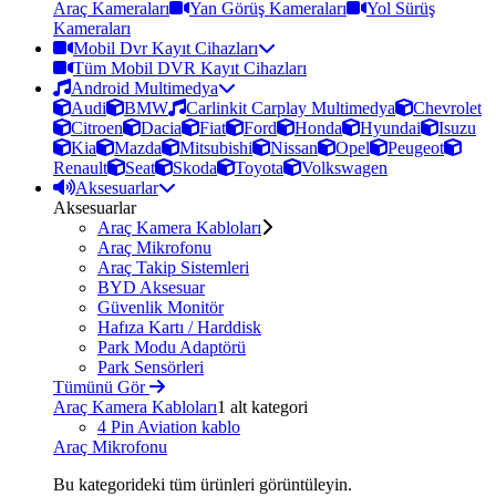
Araç Kameraları
Yan Görüş Kameraları
Yol Sürüş
Kameraları
Mobil Dvr Kayıt Cihazları
Tüm Mobil DVR Kayıt Cihazları
Android Multimedya
Audi
BMW
Carlinkit Carplay Multimedya
Chevrolet
Citroen
Dacia
Fiat
Ford
Honda
Hyundai
Isuzu
Kia
Mazda
Mitsubishi
Nissan
Opel
Peugeot
Renault
Seat
Skoda
Toyota
Volkswagen
Aksesuarlar
Aksesuarlar
Araç Kamera Kabloları
Araç Mikrofonu
Araç Takip Sistemleri
BYD Aksesuar
Güvenlik Monitör
Hafıza Kartı / Harddisk
Park Modu Adaptörü
Park Sensörleri
Tümünü Gör
Araç Kamera Kabloları
1 alt kategori
4 Pin Aviation kablo
Araç Mikrofonu
Bu kategorideki tüm ürünleri görüntüleyin.