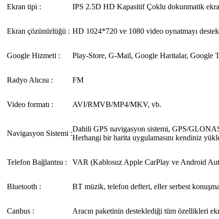
Ekran tipi :
IPS 2.5D HD Kapasitif Çoklu dokunmatik ekr
Ekran çözünürlüğü :
HD 1024*720 ve 1080 video oynatmayı destek
Google Hizmeti :
Play-Store, G-Mail, Google Haritalar, Google T
Radyo Alıcısı :
FM
Video formatı :
AVI/RMVB/MP4/MKV, vb.
Dahili GPS navigasyon sistemi, GPS/GLON
Navigasyon Sistemi :
Herhangi bir harita uygulamasını kendiniz yükle
Telefon Bağlantısı :
VAR (Kablosuz Apple CarPlay ve Android Aut
Bluetooth :
BT müzik, telefon defteri, eller serbest konuşm
Canbus :
Aracın paketinin desteklediği tüm özellikleri ek