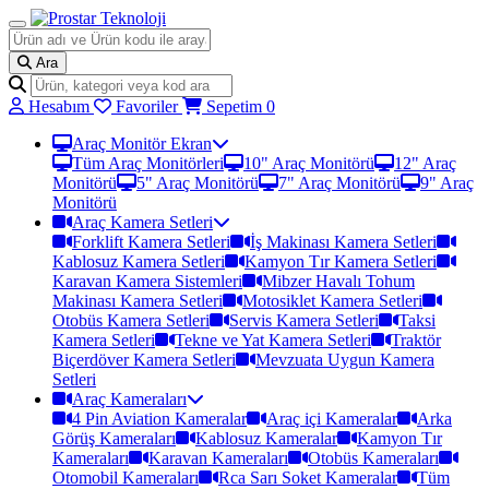
Ara
Hesabım
Favoriler
Sepetim
0
Araç Monitör Ekran
Tüm Araç Monitörleri
10" Araç Monitörü
12" Araç
Monitörü
5" Araç Monitörü
7" Araç Monitörü
9" Araç
Monitörü
Araç Kamera Setleri
Forklift Kamera Setleri
İş Makinası Kamera Setleri
Kablosuz Kamera Setleri
Kamyon Tır Kamera Setleri
Karavan Kamera Sistemleri
Mibzer Havalı Tohum
Makinası Kamera Setleri
Motosiklet Kamera Setleri
Otobüs Kamera Setleri
Servis Kamera Setleri
Taksi
Kamera Setleri
Tekne ve Yat Kamera Setleri
Traktör
Biçerdöver Kamera Setleri
Mevzuata Uygun Kamera
Setleri
Araç Kameraları
4 Pin Aviation Kameralar
Araç içi Kameralar
Arka
Görüş Kameraları
Kablosuz Kameralar
Kamyon Tır
Kameraları
Karavan Kameraları
Otobüs Kameraları
Otomobil Kameraları
Rca Sarı Soket Kameralar
Tüm