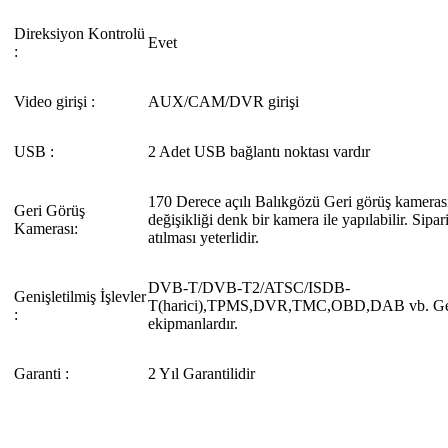
Direksiyon Kontrolü
Evet
:
Video girişi :
AUX/CAM/DVR girişi
USB :
2 Adet USB bağlantı noktası vardır
170 Derece açılı Balıkgözü Geri görüş kamera
Geri Görüş
değişikliği denk bir kamera ile yapılabilir. Sipar
Kamerası:
atılması yeterlidir.
DVB-T/DVB-T2/ATSC/ISDB-
Genişletilmiş İşlevler
T(harici),TPMS,DVR,TMC,OBD,DAB vb. Geni
:
ekipmanlardır.
Garanti :
2 Yıl Garantilidir