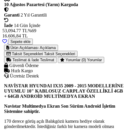
10 Ağustos Pazartesi (Yarın) Kargoda
Garanti
2 Yıl Garantili
İade
14 Gün İçinde
53,094.77 TL
%69
16.606,84
TL
Sepete ekle
Ürün Açıklaması
Açıklama
Taksit Seçenekleri
Taksit Seçenekleri
Teslimat & İade
Teslimat
Yorumlar (0)
Yorumlar
Güvenli Ödeme
Hızlı Kargo
Ücretsiz Destek
NAVİSTAR HYUNDAI IX35 2009 - 2015 MODELLERİNE
UYUMLU 10" KABLOSUZ CARPLAY ÖZELLİKLİ 4GB
+ 64GB ANDROİD MULTİMEDYA EKRAN
Navistar Multimedya Ekran Son Sürüm Android İşletim
Sistemine sahiptir.
170 derece görüş açılı Balıkgözü kamera hediye olarak
gönderilmektedir. İstediğiniz farklı bir kamera modeli olması