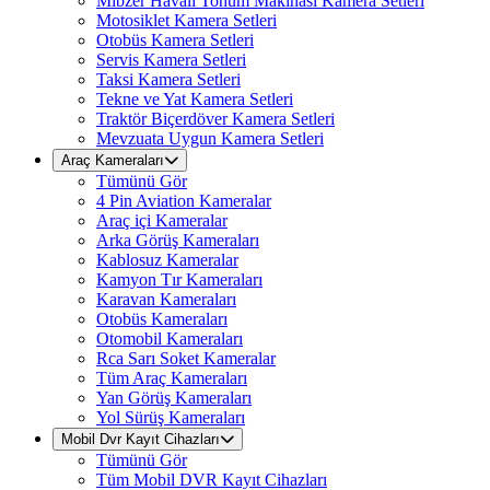
Mibzer Havalı Tohum Makinası Kamera Setleri
Motosiklet Kamera Setleri
Otobüs Kamera Setleri
Servis Kamera Setleri
Taksi Kamera Setleri
Tekne ve Yat Kamera Setleri
Traktör Biçerdöver Kamera Setleri
Mevzuata Uygun Kamera Setleri
Araç Kameraları
Tümünü Gör
4 Pin Aviation Kameralar
Araç içi Kameralar
Arka Görüş Kameraları
Kablosuz Kameralar
Kamyon Tır Kameraları
Karavan Kameraları
Otobüs Kameraları
Otomobil Kameraları
Rca Sarı Soket Kameralar
Tüm Araç Kameraları
Yan Görüş Kameraları
Yol Sürüş Kameraları
Mobil Dvr Kayıt Cihazları
Tümünü Gör
Tüm Mobil DVR Kayıt Cihazları