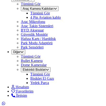
Tümünü Gör
Araç Kamera Kabloları
Tümünü Gör
4 Pin Aviation kablo
Araç Mikrofonu
Araç Takip Sistemleri
BYD Aksesuar
Güvenlik Monitör
Hafıza Kartı / Harddisk
Park Modu Adaptörü
Park Sensörleri
Diğer
Tümünü Gör
Bullet Kamera
Dome Kameralar
Elektrikli Bisiklet
Tümünü Gör
Bisiklet El Gazı
Yedek Parça
Hesabım
Favorilerim
İletişim