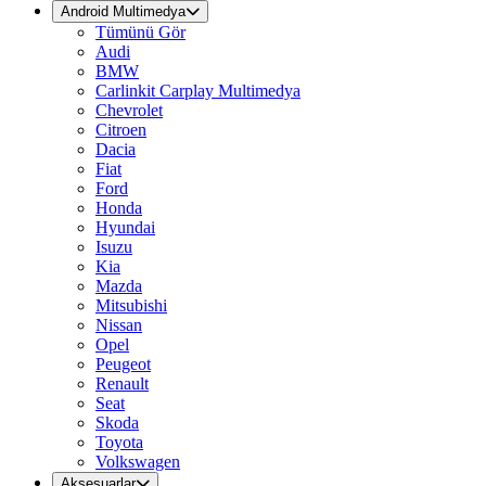
Android Multimedya
Tümünü Gör
Audi
BMW
Carlinkit Carplay Multimedya
Chevrolet
Citroen
Dacia
Fiat
Ford
Honda
Hyundai
Isuzu
Kia
Mazda
Mitsubishi
Nissan
Opel
Peugeot
Renault
Seat
Skoda
Toyota
Volkswagen
Aksesuarlar