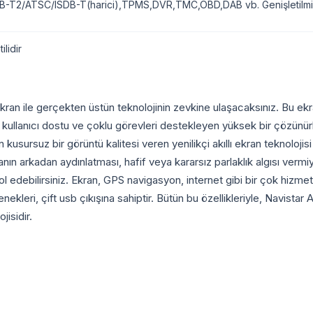
-T2/ATSC/ISDB-T(harici),TPMS,DVR,TMC,OBD,DAB vb. Genişletilmiş
ilidir
an ile gerçekten üstün teknolojinin zevkine ulaşacaksınız. Bu ekran
lanıcı dostu ve çoklu görevleri destekleyen yüksek bir çözünürlüğü
usursuz bir görüntü kalitesi veren yenilikçi akıllı ekran teknolojis
kranın arkadan aydınlatması, hafif veya kararsız parlaklık algısı ver
trol edebilirsiniz. Ekran, GPS navigasyon, internet gibi bir çok hiz
kleri, çift usb çıkışına sahiptir. Bütün bu özellikleriyle, Navistar
isidir.