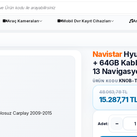
Araç Kameraları
Mobil Dvr Kayıt Cihazları
A
Navistar
Hyu
+ 64GB Kabl
13 Navigasy
:
KNOB-
ÜRÜN KODU
48.063,78 TL
15.287,71
T
−
Adet: