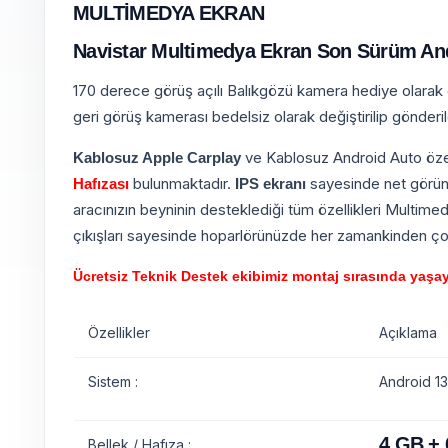
MULTİMEDYA EKRAN
Navistar Multimedya Ekran Son Sürüm Andr
170 derece görüş açılı Balıkgözü kamera hediye olarak gö
geri görüş kamerası bedelsiz olarak değiştirilip gönderil
ve Kablosuz Android Auto özell
Kablosuz Apple Carplay
bulunmaktadır.
sayesinde net görünt
Hafızası
IPS ekranı
aracınızın beyninin desteklediği tüm özellikleri Multimed
çıkışları sayesinde hoparlörünüzde her zamankinden çok
Ücretsiz Teknik Destek ekibimiz montaj sırasında yaşayac
Özellikler
Açıklama
Sistem :
Android 13
4 GB +
Bellek / Hafıza :