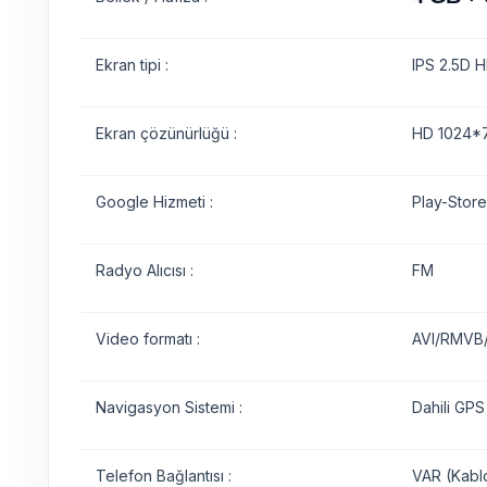
Ekran tipi :
IPS 2.5D H
Ekran çözünürlüğü :
HD 1024*7
Google Hizmeti :
Play-Store
Radyo Alıcısı :
FM
Video formatı :
AVI/RMVB
Navigasyon Sistemi :
Dahili GPS
Telefon Bağlantısı :
VAR (Kabl