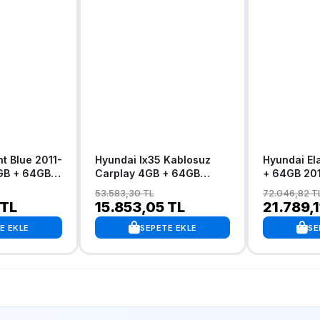
Hyundai Ix35 Kablosuz
Hyundai El
GB + 64GB
Carplay 4GB + 64GB
+ 64GB 20
blosuz
Android 13 Navigasyon
Kablosuz C
53.583,30 TL
72.046,82 T
gasyon
Multimedya Sistemi 2009-
Navigasyo
 TL
15.853,05 TL
21.789,1
stemi
2015
Multimedya
E EKLE
SEPETE EKLE
SE