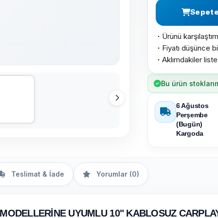
Sepete
Ürünü karşılaştır
·
Fiyatı düşünce bi
·
Aklımdakiler list
·
Bu ürün stokları
6 Ağustos
Perşembe
(Bugün)
Kargoda
Teslimat & İade
Yorumlar (0)
5 MODELLERİNE UYUMLU 10" KABLOSUZ CARPLAY