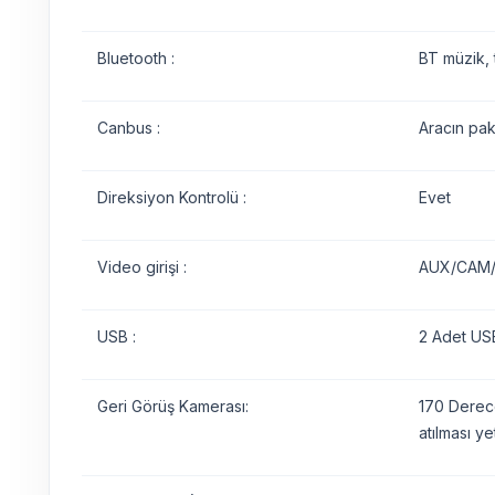
Bluetooth :
BT müzik, 
Canbus :
Aracın pak
Direksiyon Kontrolü :
Evet
Video girişi :
AUX/CAM/D
USB :
2 Adet USB
Geri Görüş Kamerası:
170 Derece
atılması yet