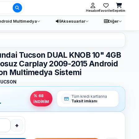
Ara
Hesabım
Favoriler
Sepetim
ndroid Multimedya
Aksesuarlar
Diğer
ndai Tucson DUAL KNOB 10" 4GB
osuz Carplay 2009-2015 Android
on Multimedya Sistemi
TUCSON
% 68
Tüm kredi kartlarına
L
Taksit imkanı
İNDİRİM
+