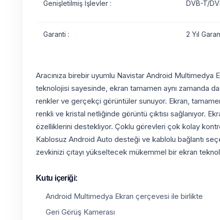
Genişletilmiş İşlevler :
DVB-T/DVB
Garanti :
2 Yıl Garant
Aracınıza birebir uyumlu Navistar Android Multimedya Ekr
teknolojisi sayesinde, ekran tamamen aynı zamanda da kul
renkler ve gerçekçi görüntüler sunuyor. Ekran, tamamen k
renkli ve kristal netliğinde görüntü çıktısı sağlanıyor. E
özelliklerini destekliyor. Çoklu görevleri çok kolay kon
Kablosuz Android Auto desteği ve kablolu bağlantı seçene
zevkinizi çıtayı yükseltecek mükemmel bir ekran teknoloj
Kutu içeriği:
Android Multimedya Ekran çerçevesi ile birlikte
Geri Görüş Kamerası