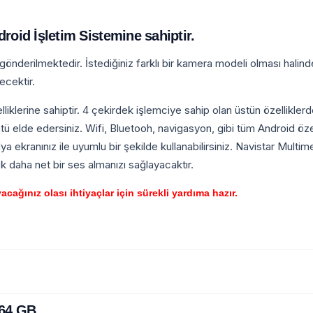
oid İşletim Sistemine sahiptir.
nderilmektedir. İstediğiniz farklı bir kamera modeli olması halind
ecektir.
iklerine sahiptir. 4 çekirdek işlemciye sahip olan üstün özelliklerd
ü elde edersiniz. Wifi, Bluetooh, navigasyon, gibi tüm Android özell
ya ekranınız ile uyumlu bir şekilde kullanabilirsiniz. Navistar Multi
 daha net bir ses almanızı sağlayacaktır.
ağınız olası ihtiyaçlar için sürekli yardıma hazır.
 64 GB