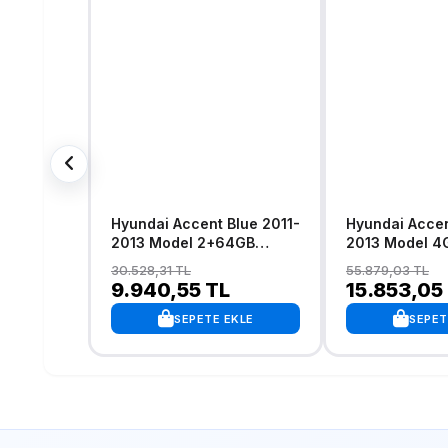
Hyundai Accent Blue 2011-
Hyundai Accent Blue 2011-
2013 Model 2+64GB
2013 Model 4
Android 13 Kablosuz
Android 13 Ka
30.528,31 TL
55.879,03 TL
Carplay Navigasyon
Carplay Navi
9.940,55 TL
15.853,05
Multimedya Sistemi
Multimedya Si
SEPETE EKLE
SEPET