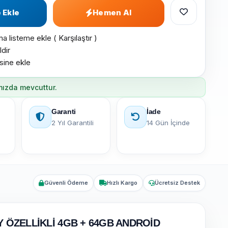
 Ekle
Hemen Al
ma listeme ekle
(
Karşılaştır
)
ldir
esine ekle
mızda mevcuttur.
Garanti
İade
2 Yıl Garantili
14 Gün İçinde
Güvenli Ödeme
Hızlı Kargo
Ücretsiz Destek
 ÖZELLİKLİ 4GB + 64GB ANDROİD