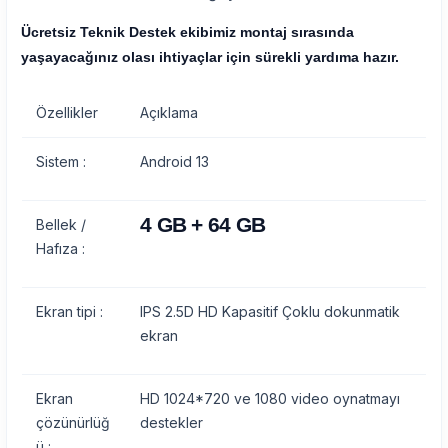
Ücretsiz Teknik Destek ekibimiz montaj sırasında
yaşayacağınız olası ihtiyaçlar için sürekli yardıma hazır.
Özellikler
Açıklama
Sistem :
Android 13
4 GB + 64 GB
Bellek /
Hafıza :
Ekran tipi :
IPS 2.5D HD Kapasitif Çoklu dokunmatik
ekran
Ekran
HD 1024*720 ve 1080 video oynatmayı
çözünürlüğ
destekler
ü :