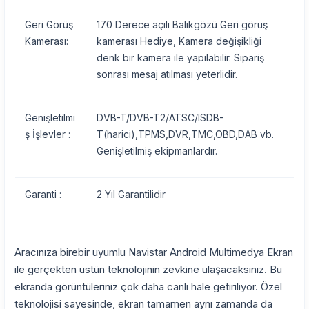
Geri Görüş
170 Derece açılı Balıkgözü Geri görüş
Kamerası:
kamerası Hediye, Kamera değişikliği
denk bir kamera ile yapılabilir. Sipariş
sonrası mesaj atılması yeterlidir.
Genişletilmi
DVB-T/DVB-T2/ATSC/ISDB-
ş İşlevler :
T(harici),TPMS,DVR,TMC,OBD,DAB vb.
Genişletilmiş ekipmanlardır.
Garanti :
2 Yıl Garantilidir
Aracınıza birebir uyumlu Navistar Android Multimedya Ekran
ile gerçekten üstün teknolojinin zevkine ulaşacaksınız. Bu
ekranda görüntüleriniz çok daha canlı hale getiriliyor. Özel
teknolojisi sayesinde, ekran tamamen aynı zamanda da