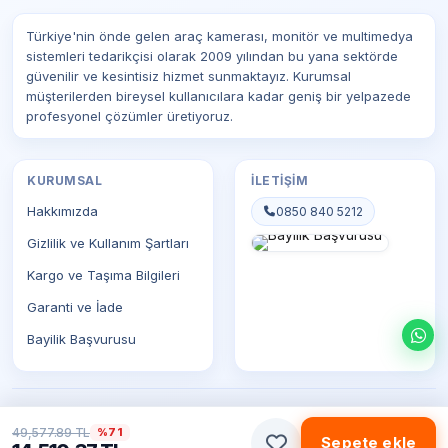
Türkiye'nin önde gelen araç kamerası, monitör ve multimedya
sistemleri tedarikçisi olarak 2009 yılından bu yana sektörde
güvenilir ve kesintisiz hizmet sunmaktayız. Kurumsal
müşterilerden bireysel kullanıcılara kadar geniş bir yelpazede
profesyonel çözümler üretiyoruz.
KURUMSAL
İLETIŞIM
Hakkımızda
0850 840 5212
Gizlilik ve Kullanım Şartları
Kargo ve Taşıma Bilgileri
Garanti ve İade
Bayilik Başvurusu
© 2026 Prostar Teknoloji. Tüm hakları saklıdır.
49,577.89 TL
%71
Sepete ekle