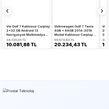
Vw Golf 7 Kablosuz Carplay
Volkswagen Golf 7 Tesla
Volk
2+32 GB Android 13
4GB + 64GB 2014-2018
201
Navigasyon Multimedya
Model Kablosuz Carplay
32G
Sistemi
Navigasyon Qled
Nav
34.729,01 TL
66.673,84 TL
48.7
Multimedya Sistemi
Sist
10.081,88 TL
20.234,43 TL
16