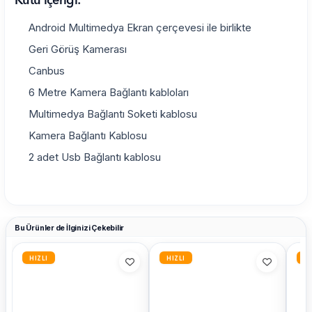
Kutu içeriği:
Android Multimedya Ekran çerçevesi ile birlikte
Geri Görüş Kamerası
Canbus
6 Metre Kamera Bağlantı kabloları
Multimedya Bağlantı Soketi kablosu
Kamera Bağlantı Kablosu
2 adet Usb Bağlantı kablosu
Bu Ürünler de İlginizi Çekebilir
HIZLI
HIZLI
HI