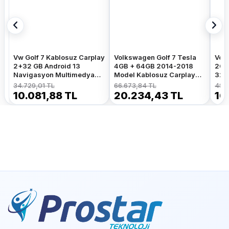
Vw Golf 7 Kablosuz Carplay
Volkswagen Golf 7 Tesla
Volk
2+32 GB Android 13
4GB + 64GB 2014-2018
201
Navigasyon Multimedya
Model Kablosuz Carplay
32G
Sistemi
Navigasyon Qled
Nav
34.729,01 TL
66.673,84 TL
48.7
Multimedya Sistemi
Sist
10.081,88 TL
20.234,43 TL
16