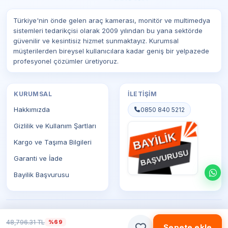
Türkiye'nin önde gelen araç kamerası, monitör ve multimedya
sistemleri tedarikçisi olarak 2009 yılından bu yana sektörde
güvenilir ve kesintisiz hizmet sunmaktayız. Kurumsal
müşterilerden bireysel kullanıcılara kadar geniş bir yelpazede
profesyonel çözümler üretiyoruz.
KURUMSAL
İLETIŞIM
Hakkımızda
0850 840 5212
Gizlilik ve Kullanım Şartları
Kargo ve Taşıma Bilgileri
Garanti ve İade
Bayilik Başvurusu
© 2026 Prostar Teknoloji. Tüm hakları saklıdır.
48,796.31 TL
%69
Sepete ekle