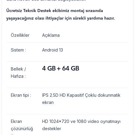
Ücretsiz Teknik Destek ekibimiz montaj sırasında
yaşayacağınız olası ihtiyaçlar için sürekli yardıma hazır.
Özellikler
Açıklama
Sistem :
Android 13
4 GB + 64 GB
Bellek /
Hafıza :
Ekran tipi :
IPS 2.5D HD Kapasitif Çoklu dokunmatik
ekran
Ekran
HD 1024*720 ve 1080 video oynatmayı
çözünürlüğ
destekler