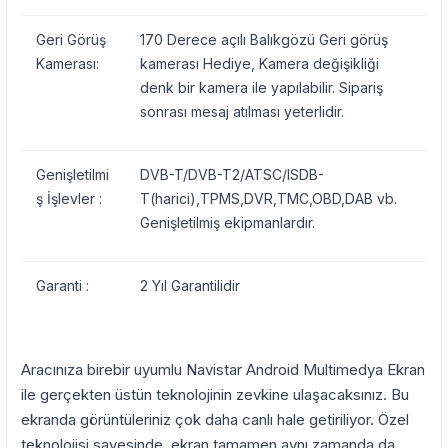
Geri Görüş
170 Derece açılı Balıkgözü Geri görüş
Kamerası:
kamerası Hediye, Kamera değişikliği
denk bir kamera ile yapılabilir. Sipariş
sonrası mesaj atılması yeterlidir.
Genişletilmi
DVB-T/DVB-T2/ATSC/ISDB-
ş İşlevler :
T(harici),TPMS,DVR,TMC,OBD,DAB vb.
Genişletilmiş ekipmanlardır.
Garanti :
2 Yıl Garantilidir
Aracınıza birebir uyumlu Navistar Android Multimedya Ekran
ile gerçekten üstün teknolojinin zevkine ulaşacaksınız. Bu
ekranda görüntüleriniz çok daha canlı hale getiriliyor. Özel
teknolojisi sayesinde, ekran tamamen aynı zamanda da