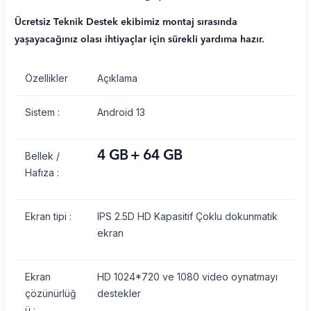
Ücretsiz Teknik Destek ekibimiz montaj sırasında
yaşayacağınız olası ihtiyaçlar için sürekli yardıma hazır.
Özellikler
Açıklama
Sistem :
Android 13
4 GB + 64 GB
Bellek /
Hafıza :
Ekran tipi :
IPS 2.5D HD Kapasitif Çoklu dokunmatik
ekran
Ekran
HD 1024*720 ve 1080 video oynatmayı
çözünürlüğ
destekler
ü :