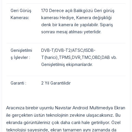
Geri Görüş
170 Derece açılı Balıkgözü Geri görüş
Kamerası:
kamerası Hediye, Kamera değişikliği
denk bir kamera ile yapılabilir. Sipariş
sonrası mesaj atılması yeterlidir.
Genişletilmi
DVB-T/DVB-T2/ATSC/ISDB-
ş İşlevler :
T(harici),TPMS,DVR,TMC,OBD,DAB vb.
Genişletilmiş ekipmanlardır.
Garanti :
2 Yıl Garantilidir
Aracınıza birebir uyumlu Navistar Android Multimedya Ekran
ile gerçekten üstün teknolojinin zevkine ulaşacaksınız. Bu
ekranda görüntüleriniz çok daha canlı hale getiriliyor. Özel
teknolojisi sayesinde, ekran tamamen aynı zamanda da