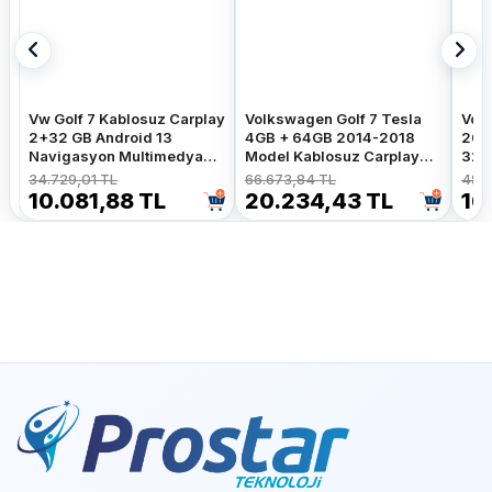
Vw Golf 7 Kablosuz Carplay
Volkswagen Golf 7 Tesla
Volk
2+32 GB Android 13
4GB + 64GB 2014-2018
201
Navigasyon Multimedya
Model Kablosuz Carplay
32G
Sistemi
Navigasyon Qled
Nav
34.729,01 TL
66.673,84 TL
48.7
Multimedya Sistemi
Sist
10.081,88 TL
20.234,43 TL
16