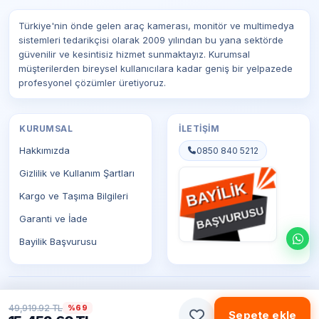
Türkiye'nin önde gelen araç kamerası, monitör ve multimedya
sistemleri tedarikçisi olarak 2009 yılından bu yana sektörde
güvenilir ve kesintisiz hizmet sunmaktayız. Kurumsal
müşterilerden bireysel kullanıcılara kadar geniş bir yelpazede
profesyonel çözümler üretiyoruz.
KURUMSAL
İLETIŞIM
Hakkımızda
0850 840 5212
Gizlilik ve Kullanım Şartları
Kargo ve Taşıma Bilgileri
Garanti ve İade
Bayilik Başvurusu
© 2026 Prostar Teknoloji. Tüm hakları saklıdır.
49,919.92 TL
%69
Sepete ekle