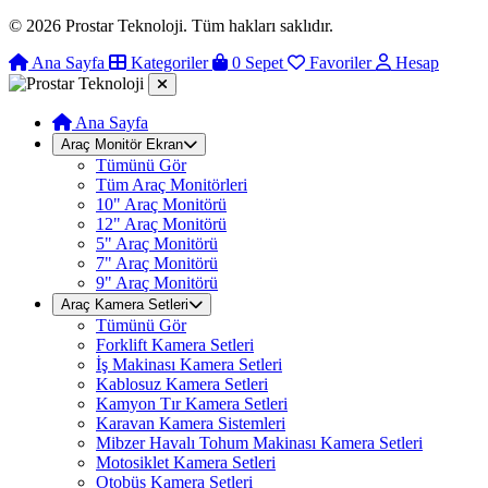
© 2026 Prostar Teknoloji. Tüm hakları saklıdır.
Ana Sayfa
Kategoriler
0
Sepet
Favoriler
Hesap
Ana Sayfa
Araç Monitör Ekran
Tümünü Gör
Tüm Araç Monitörleri
10" Araç Monitörü
12" Araç Monitörü
5" Araç Monitörü
7" Araç Monitörü
9" Araç Monitörü
Araç Kamera Setleri
Tümünü Gör
Forklift Kamera Setleri
İş Makinası Kamera Setleri
Kablosuz Kamera Setleri
Kamyon Tır Kamera Setleri
Karavan Kamera Sistemleri
Mibzer Havalı Tohum Makinası Kamera Setleri
Motosiklet Kamera Setleri
Otobüs Kamera Setleri