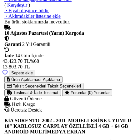
(
Karşılaştır
)
·
Fiyatı düşünce bildir
·
Aklımdakiler listesine ekle
Bu ürün stoklarımızda mevcuttur.
10 Ağustos Pazartesi (Yarın) Kargoda
Garanti
2 Yıl Garantili
İade
14 Gün İçinde
43,423.70 TL
%68
13.803,70
TL
Sepete ekle
Ürün Açıklaması
Açıklama
Taksit Seçenekleri
Taksit Seçenekleri
Teslimat & İade
Teslimat
Yorumlar (0)
Yorumlar
Güvenli Ödeme
Hızlı Kargo
Ücretsiz Destek
KİA SORENTO 2002 - 2011 MODELLERİNE UYUMLU
10" KABLOSUZ CARPLAY ÖZELLİKLİ 4 GB + 64 GB
ANDROİD MULTİMEDYA EKRAN