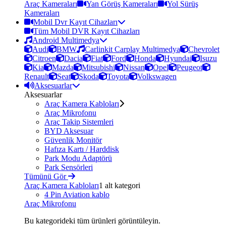
Araç Kameraları
Yan Görüş Kameraları
Yol Sürüş
Kameraları
Mobil Dvr Kayıt Cihazları
Tüm Mobil DVR Kayıt Cihazları
Android Multimedya
Audi
BMW
Carlinkit Carplay Multimedya
Chevrolet
Citroen
Dacia
Fiat
Ford
Honda
Hyundai
Isuzu
Kia
Mazda
Mitsubishi
Nissan
Opel
Peugeot
Renault
Seat
Skoda
Toyota
Volkswagen
Aksesuarlar
Aksesuarlar
Araç Kamera Kabloları
Araç Mikrofonu
Araç Takip Sistemleri
BYD Aksesuar
Güvenlik Monitör
Hafıza Kartı / Harddisk
Park Modu Adaptörü
Park Sensörleri
Tümünü Gör
Araç Kamera Kabloları
1 alt kategori
4 Pin Aviation kablo
Araç Mikrofonu
Bu kategorideki tüm ürünleri görüntüleyin.