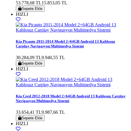
53.778,68 TL
15.853,05 TL
Sepete Ekle
HIZLI
Kia Picanto 2011-2014 Model 2+64GB Android 13 Kablosuz
Carplay Navigasyon Multimedya Sistemi
30.284,09 TL
9.940,55 TL
Sepete Ekle
HIZLI
Kia Ceed 2012-2018 Model 2+64GB Android 13 Kablosuz Carplay
Navigasyon Multimedya Sistemi
33.654,41 TL
9.987,66 TL
Sepete Ekle
HIZLI