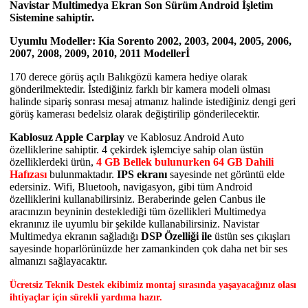
Navistar Multimedya Ekran Son Sürüm Android İşletim
Sistemine sahiptir.
Uyumlu Modeller: Kia Sorento 2002, 2003, 2004, 2005, 2006,
2007, 2008, 2009, 2010, 2011 Modellerİ
170 derece görüş açılı Balıkgözü kamera hediye olarak
gönderilmektedir. İstediğiniz farklı bir kamera modeli olması
halinde sipariş sonrası mesaj atmanız halinde istediğiniz dengi geri
görüş kamerası bedelsiz olarak değiştirilip gönderilecektir.
Kablosuz Apple Carplay
ve Kablosuz Android Auto
özelliklerine sahiptir. 4 çekirdek işlemciye sahip olan üstün
özelliklerdeki ürün,
4 GB Bellek bulunurken 64 GB Dahili
Hafızası
bulunmaktadır.
IPS ekranı
sayesinde net görüntü elde
edersiniz. Wifi, Bluetooh, navigasyon, gibi tüm Android
özelliklerini kullanabilirsiniz. Beraberinde gelen Canbus ile
aracınızın beyninin desteklediği tüm özellikleri Multimedya
ekranınız ile uyumlu bir şekilde kullanabilirsiniz. Navistar
Multimedya ekranın sağladığı
DSP Özelliği ile
üstün ses çıkışları
sayesinde hoparlörünüzde her zamankinden çok daha net bir ses
almanızı sağlayacaktır.
Ücretsiz Teknik Destek ekibimiz montaj sırasında yaşayacağınız olası
ihtiyaçlar için sürekli yardıma hazır.