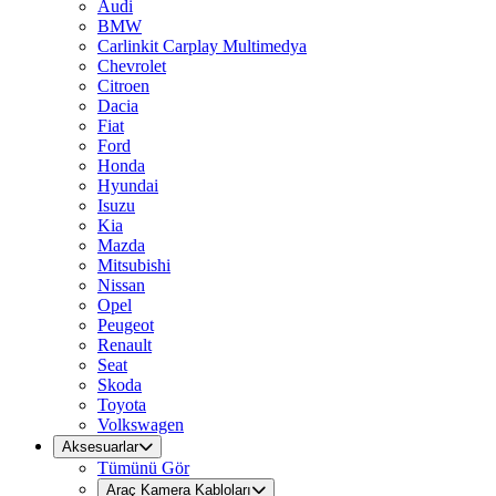
Audi
BMW
Carlinkit Carplay Multimedya
Chevrolet
Citroen
Dacia
Fiat
Ford
Honda
Hyundai
Isuzu
Kia
Mazda
Mitsubishi
Nissan
Opel
Peugeot
Renault
Seat
Skoda
Toyota
Volkswagen
Aksesuarlar
Tümünü Gör
Araç Kamera Kabloları