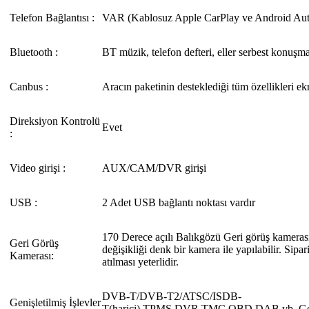
Telefon Bağlantısı :
VAR (Kablosuz Apple CarPlay ve Android Aut
Bluetooth :
BT müzik, telefon defteri, eller serbest konuşm
Canbus :
Aracın paketinin desteklediği tüm özellikleri ek
Direksiyon Kontrolü
Evet
:
Video girişi :
AUX/CAM/DVR girişi
USB :
2 Adet USB bağlantı noktası vardır
170 Derece açılı Balıkgözü Geri görüş kamera
Geri Görüş
değişikliği denk bir kamera ile yapılabilir. Sipar
Kamerası:
atılması yeterlidir.
DVB-T/DVB-T2/ATSC/ISDB-
Genişletilmiş İşlevler
T(harici),TPMS,DVR,TMC,OBD,DAB vb. Geni