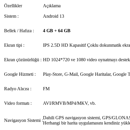
Özellikler
Açıklama
Sistem :
Android 13
Bellek / Hafıza :
4 GB + 64 GB
Ekran tipi :
IPS 2.5D HD Kapasitif Çoklu dokunmatik ekr
Ekran çözünürlüğü :
HD 1024*720 ve 1080 video oynatmayı destek
Google Hizmeti :
Play-Store, G-Mail, Google Haritalar, Google T
Radyo Alıcısı :
FM
Video formatı :
AVI/RMVB/MP4/MKV, vb.
Dahili GPS navigasyon sistemi, GPS/GLON
Navigasyon Sistemi :
Herhangi bir harita uygulamasını kendiniz yükle