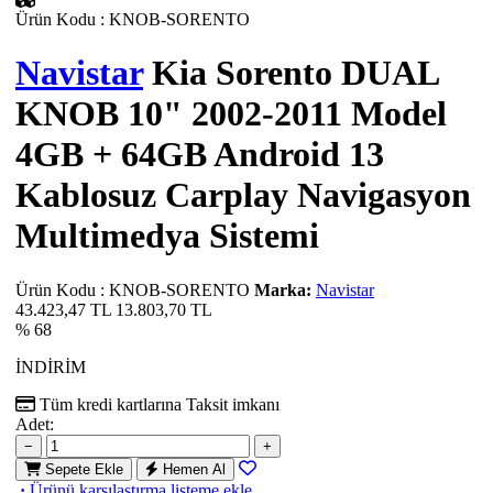
Ürün Kodu
:
KNOB-SORENTO
Navistar
Kia Sorento DUAL
KNOB 10" 2002-2011 Model
4GB + 64GB Android 13
Kablosuz Carplay Navigasyon
Multimedya Sistemi
Ürün Kodu
:
KNOB-SORENTO
Marka:
Navistar
43.423,47 TL
13.803,70
TL
% 68
İNDİRİM
Tüm kredi kartlarına
Taksit imkanı
Adet:
−
+
Sepete Ekle
Hemen Al
·
Ürünü karşılaştırma listeme ekle