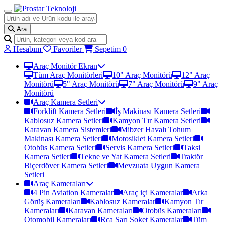
Ara
Hesabım
Favoriler
Sepetim
0
Araç Monitör Ekran
Tüm Araç Monitörleri
10" Araç Monitörü
12" Araç
Monitörü
5" Araç Monitörü
7" Araç Monitörü
9" Araç
Monitörü
Araç Kamera Setleri
Forklift Kamera Setleri
İş Makinası Kamera Setleri
Kablosuz Kamera Setleri
Kamyon Tır Kamera Setleri
Karavan Kamera Sistemleri
Mibzer Havalı Tohum
Makinası Kamera Setleri
Motosiklet Kamera Setleri
Otobüs Kamera Setleri
Servis Kamera Setleri
Taksi
Kamera Setleri
Tekne ve Yat Kamera Setleri
Traktör
Biçerdöver Kamera Setleri
Mevzuata Uygun Kamera
Setleri
Araç Kameraları
4 Pin Aviation Kameralar
Araç içi Kameralar
Arka
Görüş Kameraları
Kablosuz Kameralar
Kamyon Tır
Kameraları
Karavan Kameraları
Otobüs Kameraları
Otomobil Kameraları
Rca Sarı Soket Kameralar
Tüm