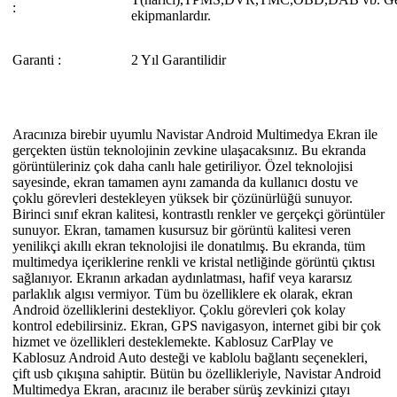
:
ekipmanlardır.
Garanti :
2 Yıl Garantilidir
Aracınıza birebir uyumlu Navistar Android Multimedya Ekran ile
gerçekten üstün teknolojinin zevkine ulaşacaksınız. Bu ekranda
görüntüleriniz çok daha canlı hale getiriliyor. Özel teknolojisi
sayesinde, ekran tamamen aynı zamanda da kullanıcı dostu ve
çoklu görevleri destekleyen yüksek bir çözünürlüğü sunuyor.
Birinci sınıf ekran kalitesi, kontrastlı renkler ve gerçekçi görüntüler
sunuyor. Ekran, tamamen kusursuz bir görüntü kalitesi veren
yenilikçi akıllı ekran teknolojisi ile donatılmış. Bu ekranda, tüm
multimedya içeriklerine renkli ve kristal netliğinde görüntü çıktısı
sağlanıyor. Ekranın arkadan aydınlatması, hafif veya kararsız
parlaklık algısı vermiyor. Tüm bu özelliklere ek olarak, ekran
Android özelliklerini destekliyor. Çoklu görevleri çok kolay
kontrol edebilirsiniz. Ekran, GPS navigasyon, internet gibi bir çok
hizmet ve özellikleri desteklemekte. Kablosuz CarPlay ve
Kablosuz Android Auto desteği ve kablolu bağlantı seçenekleri,
çift usb çıkışına sahiptir. Bütün bu özellikleriyle, Navistar Android
Multimedya Ekran, aracınız ile beraber sürüş zevkinizi çıtayı