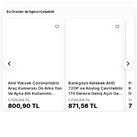
Bu Ürünler de İlginizi Çekebilir
Ahd Yüksek Çözünürlüklü
Balıkgözü Kelebek AHD
Pros
Araç Kamerası Ön Arka Yan
720P ve Analog Çevrilebilir
Kam
Ve Ayna Altı Kullanımlı
170 Derece Geniş Açılı Geri
(HdM
Kelebek Ve Tampon
Görüş Kamerası
Kam
1.729,94 TL
1.729,94 TL
1.52
Uyumlu
800,90 TL
871,56 TL
70