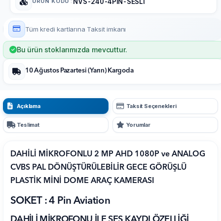
ÜRÜN KODU
:
NVS-240-4PIN-SESLI
Tüm kredi kartlarına
Taksit imkanı
Bu ürün stoklarımızda mevcuttur.
10 Ağustos Pazartesi (Yarın) Kargoda
Açıklama
Taksit Seçenekleri
Teslimat
Yorumlar
DAHİLİ MİKROFONLU 2 MP AHD 1080P ve ANALOG
CVBS PAL DÖNÜŞTÜRÜLEBİLİR GECE GÖRÜŞLÜ
PLASTİK MİNİ DOME ARAÇ KAMERASI
SOKET : 4 Pin Aviation
DAHİLİ MİKROFONU İLE SES KAYDI ÖZELLİĞİ