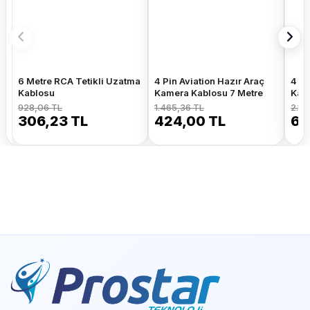
6 Metre RCA Tetikli Uzatma
4 Pin Aviation Hazır Araç
4 Pi
Kablosu
Kamera Kablosu 7 Metre
Kam
928,06 TL
1.465,36 TL
2.14
306,23 TL
424,00 TL
63