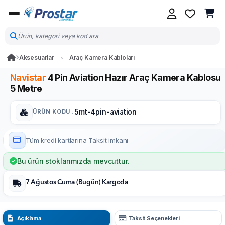
Aksesuarlar
Araç Kamera Kabloları
Navistar
4 Pin Aviation Hazır Araç Kamera Kablosu
5 Metre
ÜRÜN KODU
:
5mt-4pin-aviation
Tüm kredi kartlarına
Taksit imkanı
Bu ürün stoklarımızda mevcuttur.
7 Ağustos Cuma (Bugün) Kargoda
Açıklama
Taksit Seçenekleri