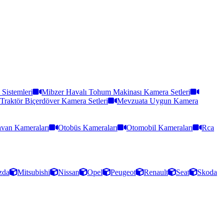
Sistemleri
Mibzer Havalı Tohum Makinası Kamera Setleri
Traktör Biçerdöver Kamera Setleri
Mevzuata Uygun Kamera
van Kameraları
Otobüs Kameraları
Otomobil Kameraları
Rca
zda
Mitsubishi
Nissan
Opel
Peugeot
Renault
Seat
Skoda