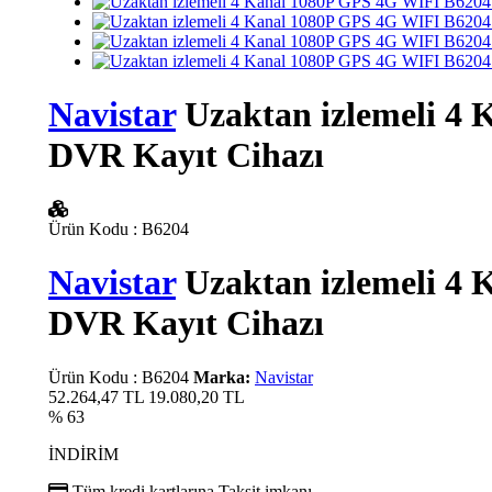
Navistar
Uzaktan izlemeli 4
DVR Kayıt Cihazı
Ürün Kodu
:
B6204
Navistar
Uzaktan izlemeli 4
DVR Kayıt Cihazı
Ürün Kodu
:
B6204
Marka:
Navistar
52.264,47 TL
19.080,20
TL
% 63
İNDİRİM
Tüm kredi kartlarına
Taksit imkanı