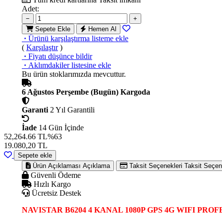
Adet:
−
+
Sepete Ekle
Hemen Al
·
Ürünü karşılaştırma listeme ekle
(
Karşılaştır
)
·
Fiyatı düşünce bildir
·
Aklımdakiler listesine ekle
Bu ürün stoklarımızda mevcuttur.
6 Ağustos Perşembe (Bugün) Kargoda
Garanti
2 Yıl Garantili
İade
14 Gün İçinde
52,264.66 TL
%63
19.080,20
TL
Sepete ekle
Ürün Açıklaması
Açıklama
Taksit Seçenekleri
Taksit Seçen
Güvenli Ödeme
Hızlı Kargo
Ücretsiz Destek
NAVISTAR B6204 4 KANAL 1080P GPS 4G WIFI PR