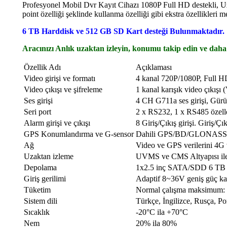
Profesyonel Mobil Dvr Kayıt Cihazı 1080P Full HD destekli, Uza
point özelliği şeklinde kullanma özelliği gibi ekstra özellikleri m
6 TB Harddisk ve 512 GB SD Kart desteği Bulunmaktadır.
Aracınızı Anlık uzaktan izleyin, konumu takip edin ve daha
Özellik Adı
Açıklaması
Video girişi ve formatı
4 kanal 720P/1080P, Full H
Video çıkışı ve şifreleme
1 kanal karışık video çıkışı
Ses girişi
4 CH G711a ses girişi, Gürül
Seri port
2 x RS232, 1 x RS485 özelleş
Alarm girişi ve çıkışı
8 Giriş/Çıkış girişi. Giriş/Ç
GPS Konumlandırma ve G-sensor
Dahili GPS/BD/GLONASS mod
Ağ
Video ve GPS verilerini 4
Uzaktan izleme
UVMS ve CMS Altyapısı ile in
Depolama
1x2.5 inç SATA/SDD 6 TB H
Giriş gerilimi
Adaptif 8~36V geniş güç kayn
Tüketim
Normal çalışma maksimum: 5
Sistem dili
Türkçe, İngilizce, Rusça, Po
Sıcaklık
-20°C ila +70°C
Nem
20% ila 80%