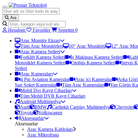
Ara
Hesabım
Favoriler
Sepetim
0
Araç Monitör Ekran
Tüm Araç Monitörleri
10" Araç Monitörü
12" Araç Mon
Araç Kamera Setleri
Forklift Kamera Setleri
İş Makinası Kamera Setleri
Kabl
Motosiklet Kamera Setleri
Otobüs Kamera Setleri
Servis K
Setleri
Araç Kameraları
4 Pin Aviation Kameralar
Araç içi Kameralar
Arka Görü
Sarı Soket Kameralar
Tüm Araç Kameraları
Yan Görüş Ka
Mobil Dvr Kayıt Cihazları
Tüm Mobil DVR Kayıt Cihazları
Android Multimedya
Audi
BMW
Carlinkit Carplay Multimedya
Chevrolet
Toyota
Volkswagen
Aksesuarlar
Aksesuarlar
Araç Kamera Kabloları
Araç Mikrofonu