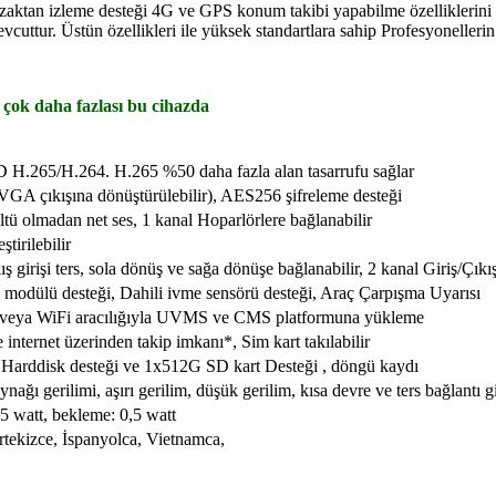
ktan izleme desteği 4G ve GPS konum takibi yapabilme özelliklerini i
evcuttur. Üstün özellikleri ile yüksek standartlara sahip Profesyonellerin 
 çok daha fazlası bu cihazda
D H.265/H.264. H.265 %50 daha fazla alan tasarrufu sağlar
 (VGA çıkışına dönüştürülebilir), AES256 şifreleme desteği
tü olmadan net ses, 1 kanal Hoparlörlere bağlanabilir
tirilebilir
ıkış girişi ters, sola dönüş ve sağa dönüşe bağlanabilir, 2 kanal Giriş/Ç
ülü desteği, Dahili ivme sensörü desteği, Araç Çarpışma Uyarısı
G veya WiFi aracılığıyla UVMS ve CMS platformuna yükleme
ternet üzerinden takip imkanı*, Sim kart takılabilir
arddisk desteği ve 1x512G SD kart Desteği , döngü kaydı
ağı gerilimi, aşırı gerilim, düşük gerilim, kısa devre ve ters bağlantı
 watt, bekleme: 0,5 watt
rtekizce, İspanyolca, Vietnamca,