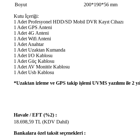
Boyut
200*190*56 mm
Kutu İçeriği:
1 Adet Profesyonel HDD/SD Mobil DVR Kayıt Cihazı
1 Adet GPS Anteni
1 Adet 4G Anteni
1 Adet Wifi Anteni
1 Adet Anahtar
1 Adet Uzaktan Kumanda
1 Adet I/O Kablosu
1 Adet Güç Kablosu
1 Adet AV Monitör Kablosu
1 Adet Usb Kablosu
*Uzaktan izleme ve GPS takip işlemi UVMS yazılımı ile 2 yı
Havale / EFT (%2) :
18.698,59
TL (KDV Dahil)
Bankalara özel taksit seçenekleri :