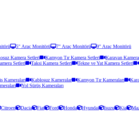
itörü
5" Araç Monitörü
7" Araç Monitörü
9" Araç Monitörü
osuz Kamera Setleri
Kamyon Tır Kamera Setleri
Karavan Kamera 
amera Setleri
Taksi Kamera Setleri
Tekne ve Yat Kamera Setleri
ş Kameraları
Kablosuz Kameralar
Kamyon Tır Kameraları
Kara
meraları
Yol Sürüş Kameraları
Citroen
Dacia
Fiat
Ford
Honda
Hyundai
Isuzu
Kia
Ma