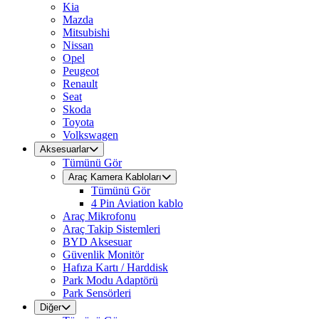
Kia
Mazda
Mitsubishi
Nissan
Opel
Peugeot
Renault
Seat
Skoda
Toyota
Volkswagen
Aksesuarlar
Tümünü Gör
Araç Kamera Kabloları
Tümünü Gör
4 Pin Aviation kablo
Araç Mikrofonu
Araç Takip Sistemleri
BYD Aksesuar
Güvenlik Monitör
Hafıza Kartı / Harddisk
Park Modu Adaptörü
Park Sensörleri
Diğer