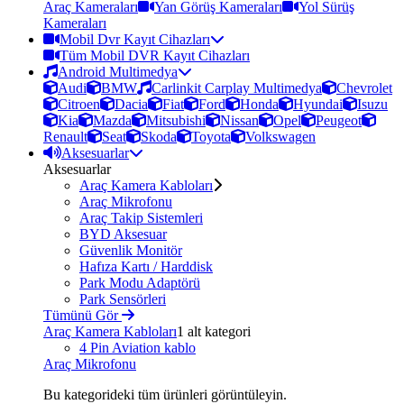
Araç Kameraları
Yan Görüş Kameraları
Yol Sürüş
Kameraları
Mobil Dvr Kayıt Cihazları
Tüm Mobil DVR Kayıt Cihazları
Android Multimedya
Audi
BMW
Carlinkit Carplay Multimedya
Chevrolet
Citroen
Dacia
Fiat
Ford
Honda
Hyundai
Isuzu
Kia
Mazda
Mitsubishi
Nissan
Opel
Peugeot
Renault
Seat
Skoda
Toyota
Volkswagen
Aksesuarlar
Aksesuarlar
Araç Kamera Kabloları
Araç Mikrofonu
Araç Takip Sistemleri
BYD Aksesuar
Güvenlik Monitör
Hafıza Kartı / Harddisk
Park Modu Adaptörü
Park Sensörleri
Tümünü Gör
Araç Kamera Kabloları
1 alt kategori
4 Pin Aviation kablo
Araç Mikrofonu
Bu kategorideki tüm ürünleri görüntüleyin.