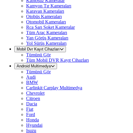
Kablosuz Kameralar
Kamyon Tır Kameraları
Karavan Kameraları
Otobüs Kameraları
Otomobil Kameraları
Rca Sarı Soket Kameralar
Tüm Araç Kameraları
Yan Görüş Kameraları
Yol Sürüş Kameraları
Mobil Dvr Kayıt Cihazları
Tümünü Gör
Tüm Mobil DVR Kayıt Cihazları
Android Multimedya
Tümünü Gör
Audi
BMW
Carlinkit Carplay Multimedya
Chevrolet
Citroen
Dacia
Fiat
Ford
Honda
Hyundai
Isuzu