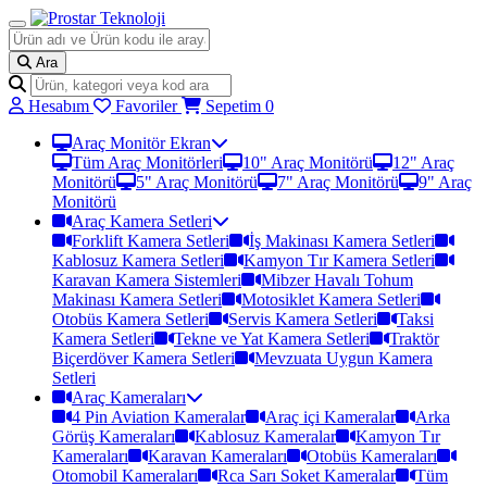
Ara
Hesabım
Favoriler
Sepetim
0
Araç Monitör Ekran
Tüm Araç Monitörleri
10" Araç Monitörü
12" Araç
Monitörü
5" Araç Monitörü
7" Araç Monitörü
9" Araç
Monitörü
Araç Kamera Setleri
Forklift Kamera Setleri
İş Makinası Kamera Setleri
Kablosuz Kamera Setleri
Kamyon Tır Kamera Setleri
Karavan Kamera Sistemleri
Mibzer Havalı Tohum
Makinası Kamera Setleri
Motosiklet Kamera Setleri
Otobüs Kamera Setleri
Servis Kamera Setleri
Taksi
Kamera Setleri
Tekne ve Yat Kamera Setleri
Traktör
Biçerdöver Kamera Setleri
Mevzuata Uygun Kamera
Setleri
Araç Kameraları
4 Pin Aviation Kameralar
Araç içi Kameralar
Arka
Görüş Kameraları
Kablosuz Kameralar
Kamyon Tır
Kameraları
Karavan Kameraları
Otobüs Kameraları
Otomobil Kameraları
Rca Sarı Soket Kameralar
Tüm