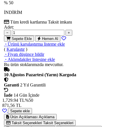
% 50
İNDİRİM
Tüm kredi kartlarına
Taksit imkanı
Adet:
−
+
Sepete Ekle
Hemen Al
·
Ürünü karşılaştırma listeme ekle
(
Karşılaştır
)
·
Fiyatı düşünce bildir
·
Aklımdakiler listesine ekle
Bu ürün stoklarımızda mevcuttur.
10 Ağustos Pazartesi (Yarın) Kargoda
Garanti
2 Yıl Garantili
İade
14 Gün İçinde
1,729.94 TL
%50
871,56
TL
Sepete ekle
Ürün Açıklaması
Açıklama
Taksit Seçenekleri
Taksit Seçenekleri