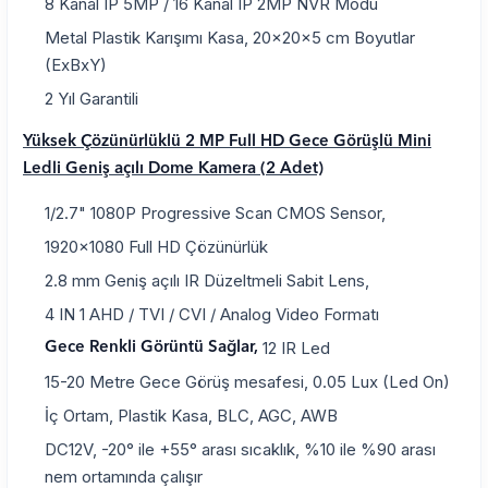
8 Kanal IP 5MP / 16 Kanal IP 2MP NVR Modu
Metal Plastik Karışımı Kasa, 20x20x5 cm Boyutlar
(ExBxY)
2 Yıl Garantili
Yüksek Çözünürlüklü 2 MP Full HD Gece Görüşlü Mini
Ledli Geniş açılı Dome Kamera (2 Adet)
1/2.7" 1080P Progressive Scan CMOS Sensor,
1920x1080 Full HD Çözünürlük
2.8 mm Geniş açılı IR Düzeltmeli Sabit Lens,
4 IN 1 AHD / TVI / CVI / Analog Video Formatı
12 IR Led
Gece Renkli Görüntü Sağlar,
15-20 Metre Gece Görüş mesafesi, 0.05 Lux (Led On)
İç Ortam, Plastik Kasa, BLC, AGC, AWB
DC12V, -20° ile +55° arası sıcaklık, %10 ile %90 arası
nem ortamında çalışır