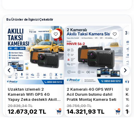
Bu Ürünler de İlginizi Çekebilir
Uzaktan izlemeli 2
2 Kameralı 4G GPS WIFI
Uzak
Kameralı Wifi GPS 4G
Acil Durum butonu dahil
Kame
Yapay Zeka destekli Akıllı
Pratik Montaj Kamera Seti
Yapa
Dashcam Taksi Kamera
Das
29.836,34 TL
36.756,09 TL
40.4
Sistemi
Sist
12.673,02 TL
14.321,93 TL
16