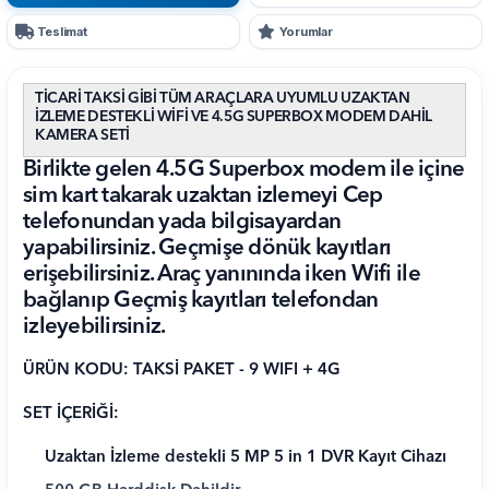
Teslimat
Yorumlar
TİCARİ TAKSİ GİBİ TÜM ARAÇLARA UYUMLU UZAKTAN
İZLEME DESTEKLİ WİFİ VE 4.5G SUPERBOX MODEM DAHİL
KAMERA SETİ
Birlikte gelen 4.5G Superbox modem ile içine
sim kart takarak uzaktan izlemeyi Cep
telefonundan yada bilgisayardan
yapabilirsiniz. Geçmişe dönük kayıtları
erişebilirsiniz. Araç yanınında iken Wifi ile
bağlanıp Geçmiş kayıtları telefondan
izleyebilirsiniz.
ÜRÜN KODU: TAKSİ PAKET - 9 WIFI + 4G
SET İÇERİĞİ:
Uzaktan İzleme destekli 5 MP 5 in 1 DVR Kayıt Cihazı