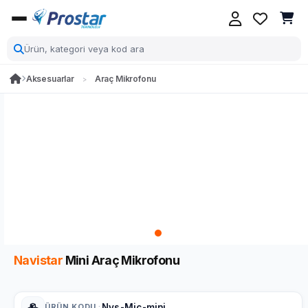
Aksesuarlar
Araç Mikrofonu
Navistar
Mini Araç Mikrofonu
ÜRÜN KODU
:
Nvs-Mic-mini