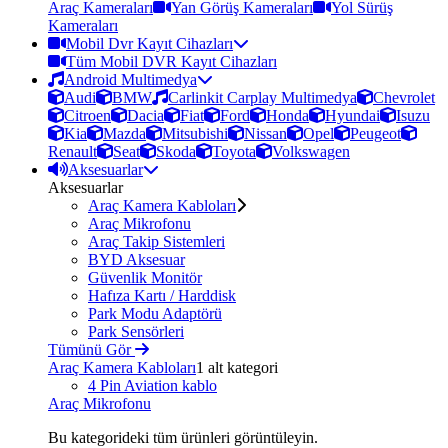
Araç Kameraları
Yan Görüş Kameraları
Yol Sürüş
Kameraları
Mobil Dvr Kayıt Cihazları
Tüm Mobil DVR Kayıt Cihazları
Android Multimedya
Audi
BMW
Carlinkit Carplay Multimedya
Chevrolet
Citroen
Dacia
Fiat
Ford
Honda
Hyundai
Isuzu
Kia
Mazda
Mitsubishi
Nissan
Opel
Peugeot
Renault
Seat
Skoda
Toyota
Volkswagen
Aksesuarlar
Aksesuarlar
Araç Kamera Kabloları
Araç Mikrofonu
Araç Takip Sistemleri
BYD Aksesuar
Güvenlik Monitör
Hafıza Kartı / Harddisk
Park Modu Adaptörü
Park Sensörleri
Tümünü Gör
Araç Kamera Kabloları
1 alt kategori
4 Pin Aviation kablo
Araç Mikrofonu
Bu kategorideki tüm ürünleri görüntüleyin.