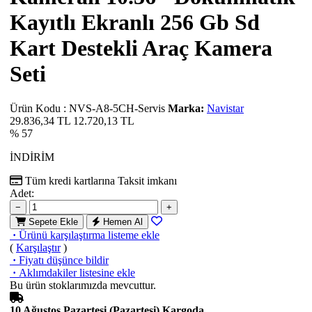
Kayıtlı Ekranlı 256 Gb Sd
Kart Destekli Araç Kamera
Seti
Ürün Kodu
:
NVS-A8-5CH-Servis
Marka:
Navistar
29.836,34 TL
12.720,13
TL
% 57
İNDİRİM
Tüm kredi kartlarına
Taksit imkanı
Adet:
−
+
Sepete Ekle
Hemen Al
·
Ürünü karşılaştırma listeme ekle
(
Karşılaştır
)
·
Fiyatı düşünce bildir
·
Aklımdakiler listesine ekle
Bu ürün stoklarımızda mevcuttur.
10 Ağustos Pazartesi (Pazartesi) Kargoda