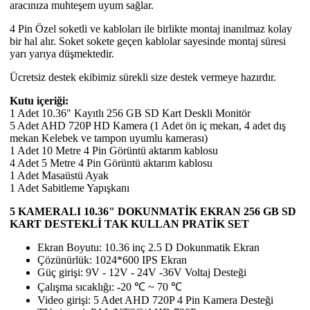
aracınıza muhteşem uyum sağlar.
4 Pin Özel soketli ve kabloları ile birlikte montaj inanılmaz kolay
bir hal alır. Soket sokete geçen kablolar sayesinde montaj süresi
yarı yarıya düşmektedir.
Ücretsiz destek ekibimiz sürekli size destek vermeye hazırdır.
Kutu içeriği:
1 Adet 10.36" Kayıtlı 256 GB SD Kart Deskli Monitör
5 Adet AHD 720P HD Kamera (1 Adet ön iç mekan, 4 adet dış
mekan Kelebek ve tampon uyumlu kamerası)
1 Adet 10 Metre 4 Pin Görüntü aktarım kablosu
4 Adet 5 Metre 4 Pin Görüntü aktarım kablosu
1 Adet Masaüstü Ayak
1 Adet Sabitleme Yapışkanı
5 KAMERALI 10.36" DOKUNMATİK EKRAN 256 GB SD
KART DESTEKLİ TAK KULLAN PRATİK SET
Ekran Boyutu: 10.36 inç 2.5 D Dokunmatik Ekran
Çözünürlük: 1024*600 IPS Ekran
Güç girişi: 9V - 12V - 24V -36V Voltaj Desteği
Çalışma sıcaklığı: -20 ℃ ~ 70 ℃
Video girişi: 5 Adet AHD 720P 4 Pin Kamera Desteği