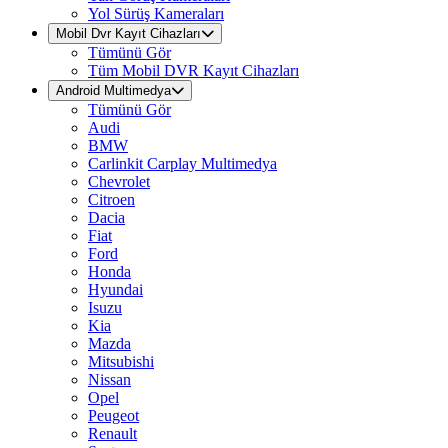
Yol Sürüş Kameraları
Mobil Dvr Kayıt Cihazları
Tümünü Gör
Tüm Mobil DVR Kayıt Cihazları
Android Multimedya
Tümünü Gör
Audi
BMW
Carlinkit Carplay Multimedya
Chevrolet
Citroen
Dacia
Fiat
Ford
Honda
Hyundai
Isuzu
Kia
Mazda
Mitsubishi
Nissan
Opel
Peugeot
Renault