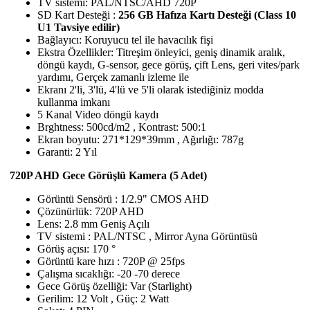
TV sistemi: PAL/NTSC/AHD 720P
SD Kart Desteği :
256 GB Hafıza Kartı Desteği (Class 10
U1 Tavsiye edilir)
Bağlayıcı: Koruyucu tel ile havacılık fişi
Ekstra Özellikler: Titreşim önleyici, geniş dinamik aralık,
döngü kaydı, G-sensor, gece görüş, çift Lens, geri vites/park
yardımı, Gerçek zamanlı izleme ile
Ekranı 2'li, 3'lü, 4'lü ve 5'li olarak istediğiniz modda
kullanma imkanı
5 Kanal Video döngü kaydı
Brghtness: 500cd/m2 , Kontrast: 500:1
Ekran boyutu: 271*129*39mm , Ağırlığı: 787g
Garanti: 2 Yıl
720P AHD Gece Görüşlü Kamera (5 Adet)
Görüntü Sensörü : 1/2.9" CMOS AHD
Çözünürlük: 720P AHD
Lens: 2.8 mm Geniş Açılı
TV sistemi : PAL/NTSC , Mirror Ayna Görüntüsü
Görüş açısı: 170 °
Görüntü kare hızı : 720P @ 25fps
Çalışma sıcaklığı: -20 -70 derece
Gece Görüş özelliği: Var (Starlight)
Gerilim: 12 Volt , Güç: 2 Watt