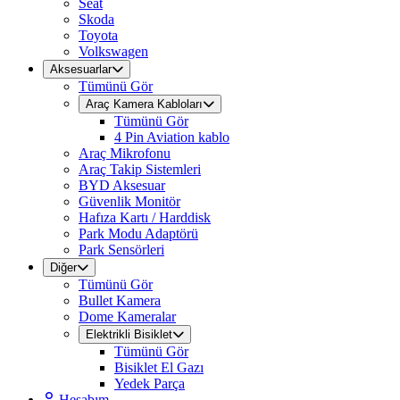
Seat
Skoda
Toyota
Volkswagen
Aksesuarlar
Tümünü Gör
Araç Kamera Kabloları
Tümünü Gör
4 Pin Aviation kablo
Araç Mikrofonu
Araç Takip Sistemleri
BYD Aksesuar
Güvenlik Monitör
Hafıza Kartı / Harddisk
Park Modu Adaptörü
Park Sensörleri
Diğer
Tümünü Gör
Bullet Kamera
Dome Kameralar
Elektrikli Bisiklet
Tümünü Gör
Bisiklet El Gazı
Yedek Parça
Hesabım