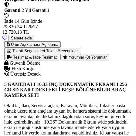
Garanti
2 Yıl Garantili
İade
14 Gün İçinde
29,836.24 TL
%57
12.720,13
TL
Sepete ekle
Ürün Açıklaması
Açıklama
Taksit Seçenekleri
Taksit Seçenekleri
Teslimat & İade
Teslimat
Yorumlar (0)
Yorumlar
Güvenli Ödeme
Hızlı Kargo
Ücretsiz Destek
5 KAMERALI 10.33 İNÇ DOKUNMATİK EKRANLI 256
GB SD KART DESTEKLİ BEŞE BÖLÜNEBİLİR ARAÇ
KAMERA SETİ
Okul taşıtları, Servis araçları, Karavan, Münibüs, Taksiler başta
olmak üzere tüm araçlara uygun bu kamera sistemi ile dokunmatik
ekranın avantajı ile dikkatiniz dağılmadan sürüş keyfini güvenli
hale getirebilirsiniz. 10.36" Dokunmatik Ekranı wide şeklindeki
ekran ile göğüs üstünde yada tavana monte ederek yada uygun
herhangi bir yerde konumlandırma yapabilirsiniz. Kibar yapısı ile