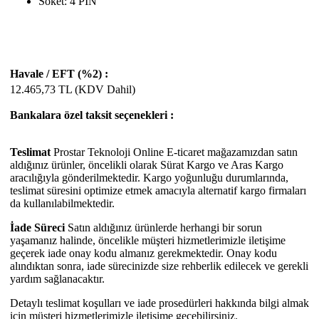
Soket: 4 PIN
Havale / EFT (%2) :
12.465,73
TL (KDV Dahil)
Bankalara özel taksit seçenekleri :
Teslimat
Prostar Teknoloji Online E-ticaret mağazamızdan satın
aldığınız ürünler, öncelikli olarak Sürat Kargo ve Aras Kargo
aracılığıyla gönderilmektedir. Kargo yoğunluğu durumlarında,
teslimat süresini optimize etmek amacıyla alternatif kargo firmaları
da kullanılabilmektedir.
İade Süreci
Satın aldığınız ürünlerde herhangi bir sorun
yaşamanız halinde, öncelikle müşteri hizmetlerimizle iletişime
geçerek iade onay kodu almanız gerekmektedir. Onay kodu
alındıktan sonra, iade sürecinizde size rehberlik edilecek ve gerekli
yardım sağlanacaktır.
Detaylı teslimat koşulları ve iade prosedürleri hakkında bilgi almak
için müşteri hizmetlerimizle iletişime geçebilirsiniz.