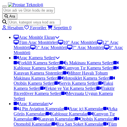
Ara
Hesabım
Favoriler
Sepetim
0
Araç Monitör Ekran
Tüm Araç Monitörleri
10" Araç Monitörü
12" Araç
Monitörü
5" Araç Monitörü
7" Araç Monitörü
9" Araç
Monitörü
Araç Kamera Setleri
Forklift Kamera Setleri
İş Makinası Kamera Setleri
Kablosuz Kamera Setleri
Kamyon Tır Kamera Setleri
Karavan Kamera Sistemleri
Mibzer Havalı Tohum
Makinası Kamera Setleri
Motosiklet Kamera Setleri
Otobüs Kamera Setleri
Servis Kamera Setleri
Taksi
Kamera Setleri
Tekne ve Yat Kamera Setleri
Traktör
Biçerdöver Kamera Setleri
Mevzuata Uygun Kamera
Setleri
Araç Kameraları
4 Pin Aviation Kameralar
Araç içi Kameralar
Arka
Görüş Kameraları
Kablosuz Kameralar
Kamyon Tır
Kameraları
Karavan Kameraları
Otobüs Kameraları
Otomobil Kameraları
Rca Sarı Soket Kameralar
Tüm