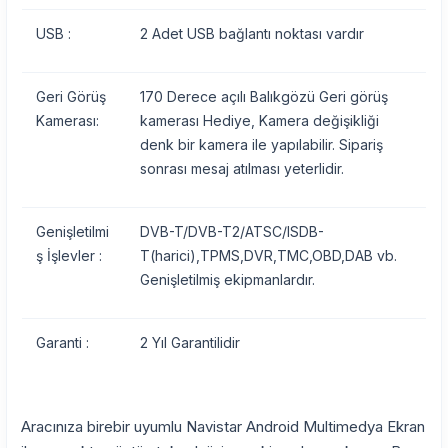
USB :
2 Adet USB bağlantı noktası vardır
Geri Görüş
170 Derece açılı Balıkgözü Geri görüş
Kamerası:
kamerası Hediye, Kamera değişikliği
denk bir kamera ile yapılabilir. Sipariş
sonrası mesaj atılması yeterlidir.
Genişletilmi
DVB-T/DVB-T2/ATSC/ISDB-
ş İşlevler :
T(harici),TPMS,DVR,TMC,OBD,DAB vb.
Genişletilmiş ekipmanlardır.
Garanti :
2 Yıl Garantilidir
Aracınıza birebir uyumlu Navistar Android Multimedya Ekran