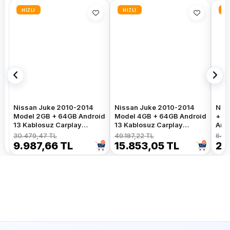
HIZLI
HIZLI
HI
Nissan Juke 2010-2014
Nissan Juke 2010-2014
Nis
Model 2GB + 64GB Android
Model 4GB + 64GB Android
+ 6
13 Kablosuz Carplay
13 Kablosuz Carplay
And
Navigasyon Multimedya
Navigasyon Multimedya
Car
30.479,47 TL
49.187,22 TL
64.
Sistemi
Sistemi
Mul
9.987,66 TL
15.853,05 TL
21