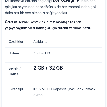
Multimedya ekranın sağladığı
üstün ses
DSP Özelliği ile
çıkışları sayesinde hoparlörünüzde her zamankinden çok
daha net bir ses almanızı sağlayacaktır.
Ücretsiz Teknik Destek ekibimiz montaj sırasında
yaşayacağınız olası ihtiyaçlar için sürekli yardıma hazır.
Özellikler
Açıklama
Sistem :
Android 13
2 GB + 32 GB
Bellek /
Hafıza :
Ekran tipi :
IPS 2.5D HD Kapasitif Çoklu dokunmatik
ekran