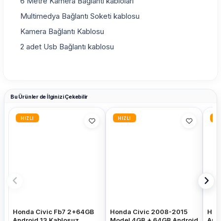
6 Metre Kamera Bağlantı kabloları
Multimedya Bağlantı Soketi kablosu
Kamera Bağlantı Kablosu
2 adet Usb Bağlantı kablosu
Bu Ürünler de İlginizi Çekebilir
HIZLI
HIZLI
HI
Honda Civic Fb7 2+64GB
Honda Civic 2008-2015
Hon
Android 13 Kablosuz
Model 4GB + 64GB Android
And