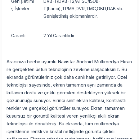
Genişletilmi
DVB-T/DVB-T2/ATSC/ISDB-
ş İşlevler :
T(harici),TPMS,DVR,TMC,OBD,DAB vb.
Genişletilmiş ekipmanlardır.
Garanti :
2 Yıl Garantilidir
Aracınıza birebir uyumlu Navistar Android Multimedya Ekran
ile gerçekten üstün teknolojinin zevkine ulaşacaksınız. Bu
ekranda görüntüleriniz çok daha canlı hale getiriliyor. Özel
teknolojisi sayesinde, ekran tamamen aynı zamanda da
kullanıcı dostu ve çoklu görevleri destekleyen yüksek bir
çözünürlüğü sunuyor. Birinci sınıf ekran kalitesi, kontrastlı
renkler ve gerçekçi görüntüler sunuyor. Ekran, tamamen
kusursuz bir görüntü kalitesi veren yenilikçi akıllı ekran
teknolojisi ile donatılmış. Bu ekranda, tüm multimedya
içeriklerine renkli ve kristal netliğinde görüntü çıktısı