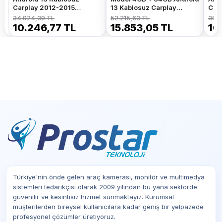
Carplay 2012-2015
13 Kablosuz Carplay
Car
Navigasyon Multimedya
Navigasyon Multimedya
Nav
34.924,39 TL
52.215,63 TL
35.6
Sistemi
Sistemi
Sist
10.246,77 TL
15.853,05 TL
10
Türkiye'nin önde gelen araç kamerası, monitör ve multimedya
sistemleri tedarikçisi olarak 2009 yılından bu yana sektörde
güvenilir ve kesintisiz hizmet sunmaktayız. Kurumsal
müşterilerden bireysel kullanıcılara kadar geniş bir yelpazede
profesyonel çözümler üretiyoruz.