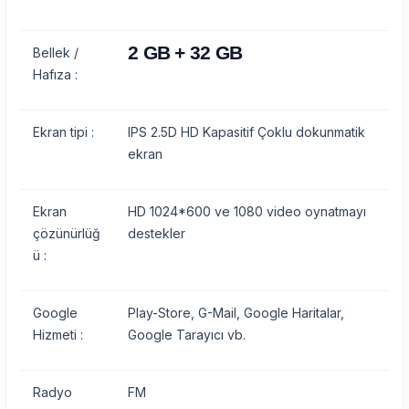
2 GB + 32 GB
Bellek /
Hafıza :
Ekran tipi :
IPS 2.5D HD Kapasitif Çoklu dokunmatik
ekran
Ekran
HD 1024*600 ve 1080 video oynatmayı
çözünürlüğ
destekler
ü :
Google
Play-Store, G-Mail, Google Haritalar,
Hizmeti :
Google Tarayıcı vb.
Radyo
FM