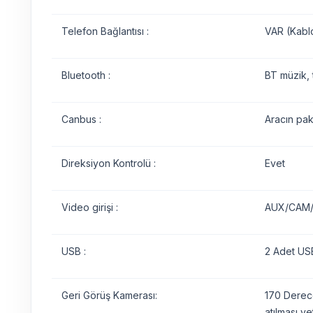
Telefon Bağlantısı :
VAR (Kabl
Bluetooth :
BT müzik, 
Canbus :
Aracın pak
Direksiyon Kontrolü :
Evet
Video girişi :
AUX/CAM/D
USB :
2 Adet USB
Geri Görüş Kamerası:
170 Derece
atılması yet