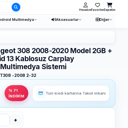
Ara
Hesabım
Favoriler
Sepetim
ndroid Multimedya
Aksesuarlar
Diğer
geot 308 2008-2020 Model 2GB +
d 13 Kablosuz Carplay
Multimedya Sistemi
T308 -2008 2-32
% 71
Tüm kredi kartlarına
Taksit imkanı
İNDİRİM
+