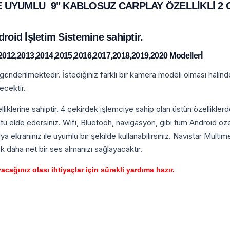
E UYUMLU 9" KABLOSUZ CARPLAY ÖZELLİKLİ 2 
oid İşletim Sistemine sahiptir.
012,2013,2014,2015,2016,2017,2018,2019,2020 Modellerİ
nderilmektedir. İstediğiniz farklı bir kamera modeli olması halind
ecektir.
iklerine sahiptir. 4 çekirdek işlemciye sahip olan üstün özelliklerd
ü elde edersiniz. Wifi, Bluetooh, navigasyon, gibi tüm Android özell
ya ekranınız ile uyumlu bir şekilde kullanabilirsiniz. Navistar Multi
 daha net bir ses almanızı sağlayacaktır.
ağınız olası ihtiyaçlar için sürekli yardıma hazır.