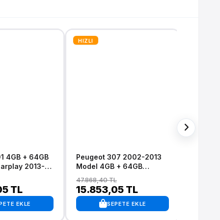
HIZLI
HIZLI
01 4GB + 64GB
Peugeot 307 2002-2013
Peugeot 308 
arplay 2013-
Model 4GB + 64GB
Model 
id 13
Android 13 Kablosuz
Android
47.868,40 TL
54.022,9
n Multimedya
Carplay Navigasyon
Carplay
05 TL
15.853,05 TL
15.85
Multimedya Sistemi
Multime
PETE EKLE
SEPETE EKLE