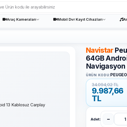
Araç Kameraları
Mobil Dvr Kayıt Cihazları
A
Navistar
Peu
64GB Androi
Navigasyon 
:
PEUGEO
ÜRÜN KODU
34.094,02 TL
9.987,66
TL
−
Adet: