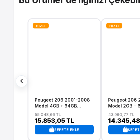
Bu Ürünler de İlginizi Çekebil
HIZLI
HIZLI
Peugeot 206 2001-2008
Peugeot 206 2001-2008
Model 4GB + 64GB
Model 2GB + 
Android 13 Kablosuz
Android 13 Ka
55.048,66 TL
43.960,77 TL
Carplay Navigasyon
Carplay Navi
15.853,05 TL
14.345,48
Multimedya Sistemi
Multimedya Si
SEPETE EKLE
SEPET