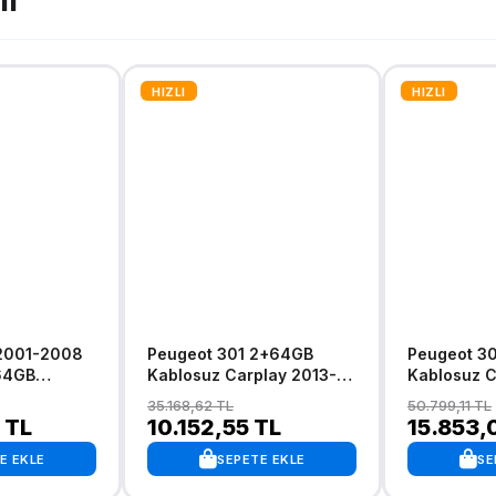
ir
HIZLI
HIZLI
Peugeot 301 2+64GB
Peugeot 3
64GB
Kablosuz Carplay 2013-
Kablosuz C
blosuz
2018 Android 13
2018 Andro
35.168,62 TL
50.799,11 TL
gasyon
Navigasyon Multimedya
Navigasyo
 TL
10.152,55 TL
15.853,
stemi
Sistemi
Sistemi
E EKLE
SEPETE EKLE
SE