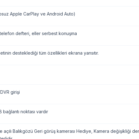
osuz Apple CarPlay ve Android Auto)
telefon defteri, eller serbest konuşma
etinin desteklediği tüm özellikleri ekrana yansıtır.
VR girişi
 bağlantı noktası vardır
 açılı Balıkgözü Geri görüş kamerası Hediye, Kamera değişikliği denk 
erlidir.