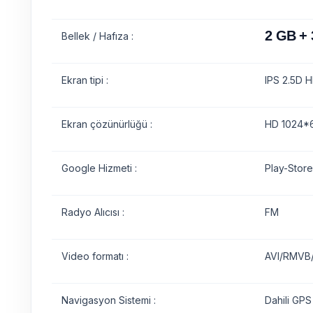
2 GB +
Bellek / Hafıza :
Ekran tipi :
IPS 2.5D H
Ekran çözünürlüğü :
HD 1024*6
Google Hizmeti :
Play-Store
Radyo Alıcısı :
FM
Video formatı :
AVI/RMVB
Navigasyon Sistemi :
Dahili GPS