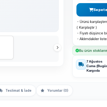
Sepete
Ürünü karşılaştır
·
(
Karşılaştır
)
Fiyatı düşünce bi
·
Aklımdakiler list
·
Bu ürün stokları
7 Ağustos
Cuma (Bugü
Kargoda
Teslimat & İade
Yorumlar (0)