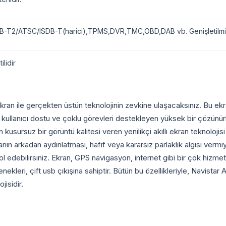
-T2/ATSC/ISDB-T(harici),TPMS,DVR,TMC,OBD,DAB vb. Genişletilmiş
ilidir
an ile gerçekten üstün teknolojinin zevkine ulaşacaksınız. Bu ekran
lanıcı dostu ve çoklu görevleri destekleyen yüksek bir çözünürlüğü
usursuz bir görüntü kalitesi veren yenilikçi akıllı ekran teknolojis
kranın arkadan aydınlatması, hafif veya kararsız parlaklık algısı ver
trol edebilirsiniz. Ekran, GPS navigasyon, internet gibi bir çok hiz
kleri, çift usb çıkışına sahiptir. Bütün bu özellikleriyle, Navistar
isidir.