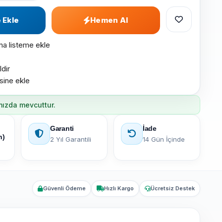
 Ekle
Hemen Al
ma listeme ekle
ldir
esine ekle
mızda mevcuttur.
Garanti
İade
n)
2 Yıl Garantili
14 Gün İçinde
Güvenli Ödeme
Hızlı Kargo
Ücretsiz Destek