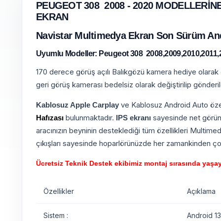
PEUGEOT 308 2008 - 2020 MODELLERİN
EKRAN
Navistar Multimedya Ekran Son Sürüm Andr
Uyumlu Modeller: Peugeot 308 2008,2009,2010,2011,2
170 derece görüş açılı Balıkgözü kamera hediye olarak gö
geri görüş kamerası bedelsiz olarak değiştirilip gönderil
ve Kablosuz Android Auto özell
Kablosuz Apple Carplay
bulunmaktadır.
sayesinde net görünt
Hafızası
IPS ekranı
aracınızın beyninin desteklediği tüm özellikleri Multimed
çıkışları sayesinde hoparlörünüzde her zamankinden çok
Ücretsiz Teknik Destek ekibimiz montaj sırasında yaşayac
Özellikler
Açıklama
Sistem :
Android 13