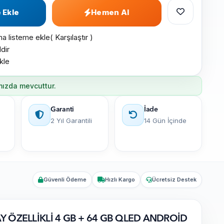
 Ekle
Hemen Al
ma listeme ekle
(
Karşılaştır
)
dir
kle
mızda mevcuttur.
Garanti
İade
2 Yıl Garantili
14 Gün İçinde
Güvenli Ödeme
Hızlı Kargo
Ücretsiz Destek
 ÖZELLİKLİ 4 GB + 64 GB QLED ANDROİD