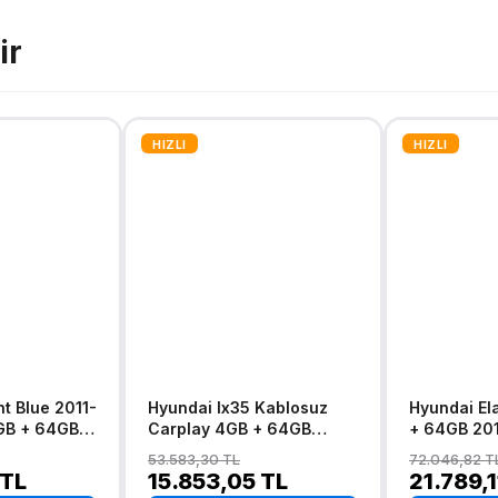
ir
HIZLI
HIZLI
Hyundai Ix35 Kablosuz
Hyundai El
GB + 64GB
Carplay 4GB + 64GB
+ 64GB 20
blosuz
Android 13 Navigasyon
Kablosuz C
53.583,30 TL
72.046,82 T
gasyon
Multimedya Sistemi 2009-
Navigasyo
 TL
15.853,05 TL
21.789,1
stemi
2015
Multimedya