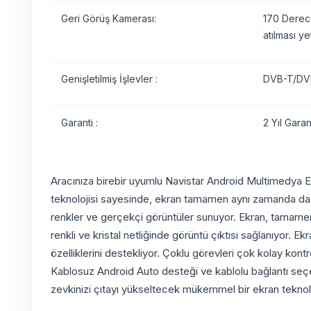
Geri Görüş Kamerası:
170 Derece
atılması yet
Genişletilmiş İşlevler :
DVB-T/DVB
Garanti :
2 Yıl Garant
Aracınıza birebir uyumlu Navistar Android Multimedya Ekr
teknolojisi sayesinde, ekran tamamen aynı zamanda da kul
renkler ve gerçekçi görüntüler sunuyor. Ekran, tamamen k
renkli ve kristal netliğinde görüntü çıktısı sağlanıyor. E
özelliklerini destekliyor. Çoklu görevleri çok kolay kon
Kablosuz Android Auto desteği ve kablolu bağlantı seçene
zevkinizi çıtayı yükseltecek mükemmel bir ekran teknoloj