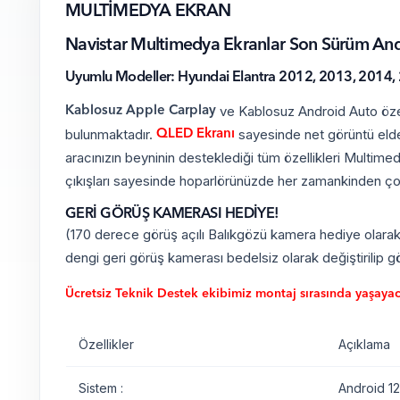
MULTİMEDYA EKRAN
Navistar Multimedya Ekranlar Son Sürüm Andro
Uyumlu Modeller: Hyundai Elantra 2012, 2013, 2014,
ve Kablosuz Android Auto özell
Kablosuz Apple Carplay
bulunmaktadır.
sayesinde net görüntü elde 
QLED Ekranı
aracınızın beyninin desteklediği tüm özellikleri Multimed
çıkışları sayesinde hoparlörünüzde her zamankinden çok
GERİ GÖRÜŞ KAMERASI HEDİYE!
(170 derece görüş açılı Balıkgözü kamera hediye olarak g
dengi geri görüş kamerası bedelsiz olarak değiştirilip gö
Ücretsiz Teknik Destek ekibimiz montaj sırasında yaşayacağ
Özellikler
Açıklama
Sistem :
Android 12