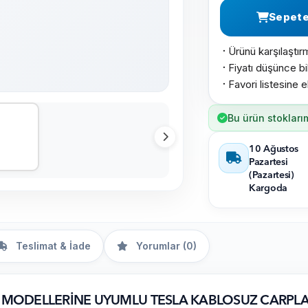
Sepete
Ürünü karşılaştır
·
Fiyatı düşünce bil
·
Favori listesine e
·
Bu ürün stokları
10 Ağustos
Pazartesi
(Pazartesi)
Kargoda
Teslimat & İade
Yorumlar (0)
5 MODELLERİNE UYUMLU TESLA KABLOSUZ CARPLAY