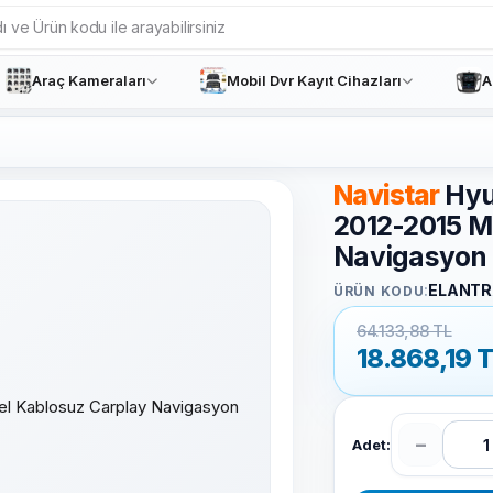
Araç Kameraları
Mobil Dvr Kayıt Cihazları
A
Navistar
Hyu
2012-2015 M
Navigasyon 
:
ELANTR
ÜRÜN KODU
64.133,88 TL
18.868,19
T
−
Adet: