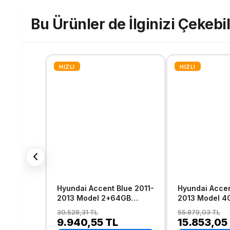
Bu Ürünler de İlginizi Çekebil
HIZLI
HIZLI
Hyundai Accent Blue 2011-
Hyundai Accent Blue 2011-
2013 Model 2+64GB
2013 Model 4
Android 13 Kablosuz
Android 13 Ka
30.528,31 TL
55.879,03 TL
Carplay Navigasyon
Carplay Navi
9.940,55 TL
15.853,05
Multimedya Sistemi
Multimedya Si