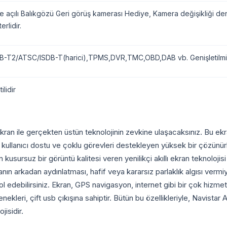
 açılı Balıkgözü Geri görüş kamerası Hediye, Kamera değişikliği denk 
erlidir.
-T2/ATSC/ISDB-T(harici),TPMS,DVR,TMC,OBD,DAB vb. Genişletilmiş
ilidir
an ile gerçekten üstün teknolojinin zevkine ulaşacaksınız. Bu ekran
lanıcı dostu ve çoklu görevleri destekleyen yüksek bir çözünürlüğü
usursuz bir görüntü kalitesi veren yenilikçi akıllı ekran teknolojis
kranın arkadan aydınlatması, hafif veya kararsız parlaklık algısı ver
trol edebilirsiniz. Ekran, GPS navigasyon, internet gibi bir çok hiz
kleri, çift usb çıkışına sahiptir. Bütün bu özellikleriyle, Navistar
isidir.