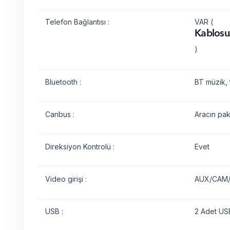
Telefon Bağlantısı :
VAR (
Kablosu
)
Bluetooth :
BT müzik, 
Canbus :
Aracın pak
Direksiyon Kontrolü :
Evet
Video girişi :
AUX/CAM/D
USB :
2 Adet USB