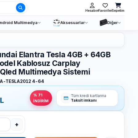
Ara
Hesabım
Favoriler
Sepetim
ndroid Multimedya
Aksesuarlar
Diğer
ndai Elantra Tesla 4GB + 64GB
odel Kablosuz Carplay
Qled Multimedya Sistemi
A-TESLA2012 4-64
% 71
Tüm kredi kartlarına
L
Taksit imkanı
İNDİRİM
+