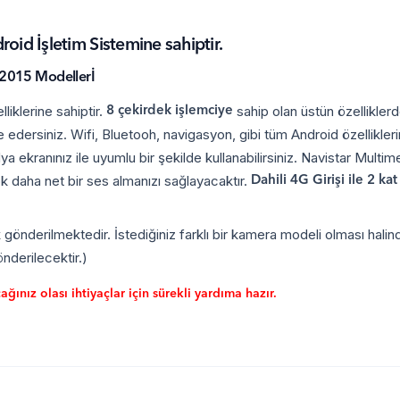
id İşletim Sistemine sahiptir.
 2015 Modellerİ
iklerine sahiptir.
sahip olan üstün özelliklerd
8 çekirdek işlemciye
edersiniz. Wifi, Bluetooh, navigasyon, gibi tüm Android özelliklerin
ya ekranınız ile uyumlu bir şekilde kullanabilirsiniz. Navistar Multi
 daha net bir ses almanızı sağlayacaktır.
Dahili 4G Girişi ile 2 ka
önderilmektedir. İstediğiniz farklı bir kamera modeli olması halind
nderilecektir.)
ınız olası ihtiyaçlar için sürekli yardıma hazır.