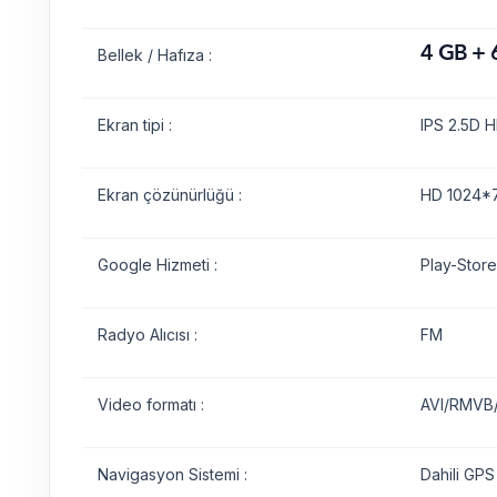
4 GB + 
Bellek / Hafıza :
Ekran tipi :
IPS 2.5D H
Ekran çözünürlüğü :
HD 1024*7
Google Hizmeti :
Play-Store
Radyo Alıcısı :
FM
Video formatı :
AVI/RMVB
Navigasyon Sistemi :
Dahili GPS