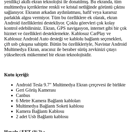
yenilikçi akıllı ekran teknolojisi ile donatılmış. Bu ekranda, tüm
multimedya içeriklerine renkli ve kristal netliğinde görüntü çıktısı
sağlanıyor. Ekranın arkadan aydınlatması, hafif veya kararsız
parlaklık algısı vermiyor. Tüm bu özelliklere ek olarak, ekran
Android özelliklerini destekliyor. Çoklu görevleri çok kolay
kontrol edebilirsiniz. Ekran, GPS navigasyon, internet gibi bir çok
hizmet ve özellikleri desteklemekte. Kablosuz CarPlay ve
Kablosuz Android Auto desteği ve kablolu bağlantı seçenekleri,
çift usb çıkışına sahiptir. Bütün bu özellikleriyle, Navistar Android
Multimedya Ekran, aracınız ile beraber sürüş zevkinizi çıtayı
yükseltecek mükemmel bir ekran teknolojisidir.
Kutu içeriği:
Android Tesla 9.7" Multimedya Ekran çerçevesi ile birlikte
Geri Görüş Kamerası
Canbus
6 Metre Kamera Bağlantı kabloları
Multimedya Bağlantı Soketi kablosu
Kamera Bağlantı Kablosu
2 adet Usb Bağlantı kablosu
Havale / EFT (%2) :