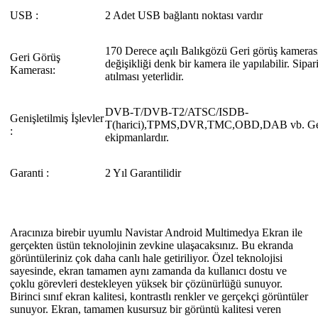
USB :
2 Adet USB bağlantı noktası vardır
170 Derece açılı Balıkgözü Geri görüş kamera
Geri Görüş
değişikliği denk bir kamera ile yapılabilir. Sipar
Kamerası:
atılması yeterlidir.
DVB-T/DVB-T2/ATSC/ISDB-
Genişletilmiş İşlevler
T(harici),TPMS,DVR,TMC,OBD,DAB vb. Geni
:
ekipmanlardır.
Garanti :
2 Yıl Garantilidir
Aracınıza birebir uyumlu Navistar Android Multimedya Ekran ile
gerçekten üstün teknolojinin zevkine ulaşacaksınız. Bu ekranda
görüntüleriniz çok daha canlı hale getiriliyor. Özel teknolojisi
sayesinde, ekran tamamen aynı zamanda da kullanıcı dostu ve
çoklu görevleri destekleyen yüksek bir çözünürlüğü sunuyor.
Birinci sınıf ekran kalitesi, kontrastlı renkler ve gerçekçi görüntüler
sunuyor. Ekran, tamamen kusursuz bir görüntü kalitesi veren