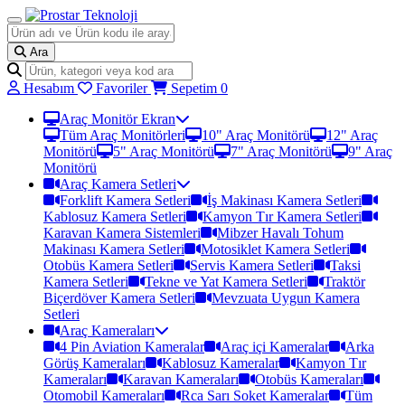
Ara
Hesabım
Favoriler
Sepetim
0
Araç Monitör Ekran
Tüm Araç Monitörleri
10" Araç Monitörü
12" Araç
Monitörü
5" Araç Monitörü
7" Araç Monitörü
9" Araç
Monitörü
Araç Kamera Setleri
Forklift Kamera Setleri
İş Makinası Kamera Setleri
Kablosuz Kamera Setleri
Kamyon Tır Kamera Setleri
Karavan Kamera Sistemleri
Mibzer Havalı Tohum
Makinası Kamera Setleri
Motosiklet Kamera Setleri
Otobüs Kamera Setleri
Servis Kamera Setleri
Taksi
Kamera Setleri
Tekne ve Yat Kamera Setleri
Traktör
Biçerdöver Kamera Setleri
Mevzuata Uygun Kamera
Setleri
Araç Kameraları
4 Pin Aviation Kameralar
Araç içi Kameralar
Arka
Görüş Kameraları
Kablosuz Kameralar
Kamyon Tır
Kameraları
Karavan Kameraları
Otobüs Kameraları
Otomobil Kameraları
Rca Sarı Soket Kameralar
Tüm