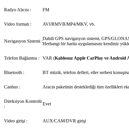
Radyo Alıcısı :
FM
Video formatı :
AVI/RMVB/MP4/MKV, vb.
Dahili GPS navigasyon sistemi, GPS/GLON
Navigasyon Sistemi :
Herhangi bir harita uygulamasını kendiniz yükle
Telefon Bağlantısı :
VAR (
Kablosuz Apple CarPlay ve Android 
Bluetooth :
BT müzik, telefon defteri, eller serbest konuşm
Canbus :
Aracın paketinin desteklediği tüm özellikleri ek
Direksiyon Kontrolü
Evet
:
Video girişi :
AUX/CAM/DVR girişi