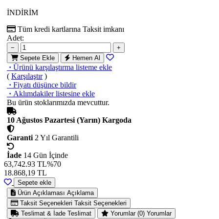
İNDİRİM
Tüm kredi kartlarına
Taksit imkanı
Adet:
−
+
Sepete Ekle
Hemen Al
·
Ürünü karşılaştırma listeme ekle
(
Karşılaştır
)
·
Fiyatı düşünce bildir
·
Aklımdakiler listesine ekle
Bu ürün stoklarımızda mevcuttur.
10 Ağustos Pazartesi (Yarın) Kargoda
Garanti
2 Yıl Garantili
İade
14 Gün İçinde
63,742.93 TL
%70
18.868,19
TL
Sepete ekle
Ürün Açıklaması
Açıklama
Taksit Seçenekleri
Taksit Seçenekleri
Teslimat & İade
Teslimat
Yorumlar (0)
Yorumlar