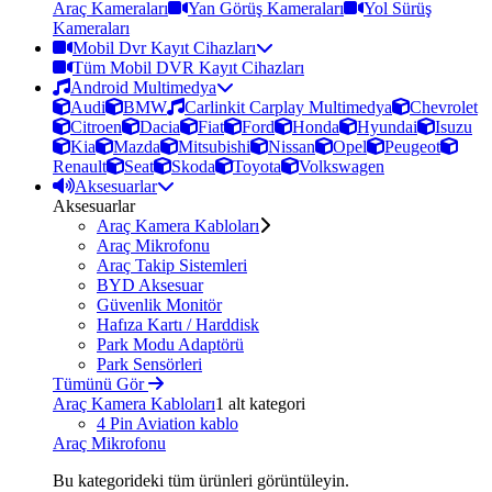
Araç Kameraları
Yan Görüş Kameraları
Yol Sürüş
Kameraları
Mobil Dvr Kayıt Cihazları
Tüm Mobil DVR Kayıt Cihazları
Android Multimedya
Audi
BMW
Carlinkit Carplay Multimedya
Chevrolet
Citroen
Dacia
Fiat
Ford
Honda
Hyundai
Isuzu
Kia
Mazda
Mitsubishi
Nissan
Opel
Peugeot
Renault
Seat
Skoda
Toyota
Volkswagen
Aksesuarlar
Aksesuarlar
Araç Kamera Kabloları
Araç Mikrofonu
Araç Takip Sistemleri
BYD Aksesuar
Güvenlik Monitör
Hafıza Kartı / Harddisk
Park Modu Adaptörü
Park Sensörleri
Tümünü Gör
Araç Kamera Kabloları
1 alt kategori
4 Pin Aviation kablo
Araç Mikrofonu
Bu kategorideki tüm ürünleri görüntüleyin.