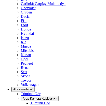
Carlinkit Carplay Multimedya
Chevrolet
Citroen
Dacia
Fiat
Ford
Honda
Hyundai
Isuzu
Kia
Mazda
Mitsubishi
Nissan
Opel
Peugeot
Renault
Seat
Skoda
Toyota
Volkswagen
Aksesuarlar
Tümünü Gör
Araç Kamera Kabloları
Tümünü Gör