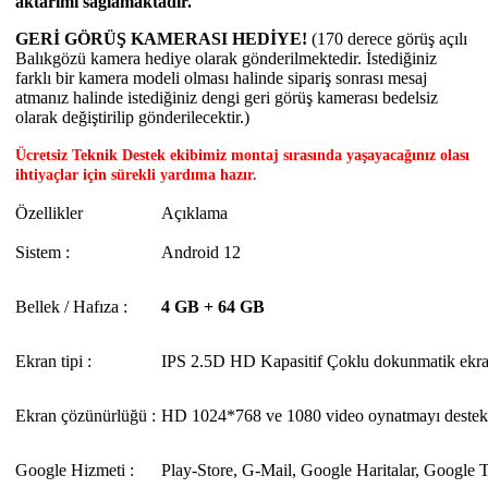
aktarımı sağlamaktadır.
GERİ GÖRÜŞ KAMERASI HEDİYE!
(170 derece görüş açılı
Balıkgözü kamera hediye olarak gönderilmektedir. İstediğiniz
farklı bir kamera modeli olması halinde sipariş sonrası mesaj
atmanız halinde istediğiniz dengi geri görüş kamerası bedelsiz
olarak değiştirilip gönderilecektir.)
Ücretsiz Teknik Destek ekibimiz montaj sırasında yaşayacağınız olası
ihtiyaçlar için sürekli yardıma hazır.
Özellikler
Açıklama
Sistem :
Android 12
Bellek / Hafıza :
4 GB + 64 GB
Ekran tipi :
IPS 2.5D HD Kapasitif Çoklu dokunmatik ekr
Ekran çözünürlüğü :
HD 1024*768 ve 1080 video oynatmayı destek
Google Hizmeti :
Play-Store, G-Mail, Google Haritalar, Google T