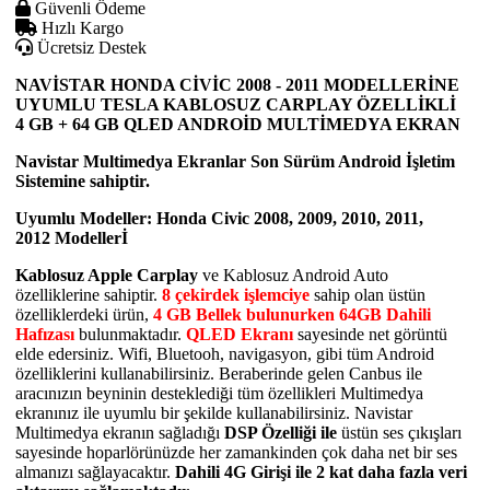
Güvenli Ödeme
Hızlı Kargo
Ücretsiz Destek
NAVİSTAR HONDA CİVİC 2008 - 2011 MODELLERİNE
UYUMLU TESLA KABLOSUZ CARPLAY ÖZELLİKLİ
4 GB + 64 GB QLED ANDROİD MULTİMEDYA EKRAN
Navistar Multimedya Ekranlar Son Sürüm Android İşletim
Sistemine sahiptir.
Uyumlu Modeller: Honda Civic 2008, 2009, 2010, 2011,
2012 Modellerİ
Kablosuz Apple Carplay
ve Kablosuz Android Auto
özelliklerine sahiptir.
8 çekirdek işlemciye
sahip olan üstün
özelliklerdeki ürün,
4 GB Bellek bulunurken 64GB Dahili
Hafızası
bulunmaktadır.
QLED Ekranı
sayesinde net görüntü
elde edersiniz. Wifi, Bluetooh, navigasyon, gibi tüm Android
özelliklerini kullanabilirsiniz. Beraberinde gelen Canbus ile
aracınızın beyninin desteklediği tüm özellikleri Multimedya
ekranınız ile uyumlu bir şekilde kullanabilirsiniz. Navistar
Multimedya ekranın sağladığı
DSP Özelliği ile
üstün ses çıkışları
sayesinde hoparlörünüzde her zamankinden çok daha net bir ses
almanızı sağlayacaktır.
Dahili 4G Girişi ile 2 kat daha fazla veri