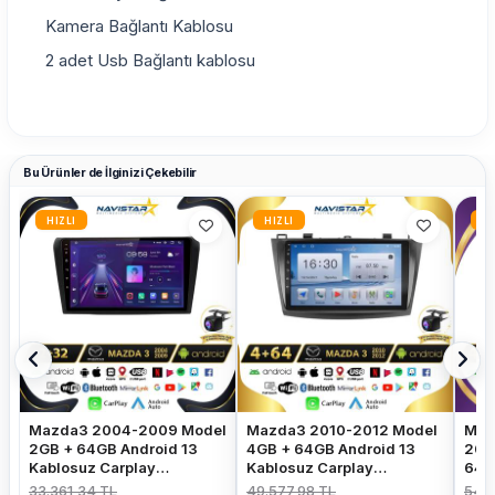
Kamera Bağlantı Kablosu
2 adet Usb Bağlantı kablosu
Bu Ürünler de İlginizi Çekebilir
HIZLI
HIZLI
HI
Mazda3 2004-2009 Model
Mazda3 2010-2012 Model
Maz
2GB + 64GB Android 13
4GB + 64GB Android 13
200
Kablosuz Carplay
Kablosuz Carplay
64G
Navigasyon Multimedya
Navigasyon Multimedya
Car
33.361,34 TL
49.577,98 TL
54.8