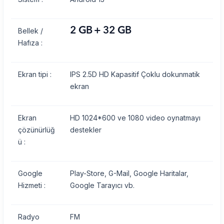
2 GB + 32 GB
Bellek /
Hafıza :
Ekran tipi :
IPS 2.5D HD Kapasitif Çoklu dokunmatik
ekran
Ekran
HD 1024*600 ve 1080 video oynatmayı
çözünürlüğ
destekler
ü :
Google
Play-Store, G-Mail, Google Haritalar,
Hizmeti :
Google Tarayıcı vb.
Radyo
FM