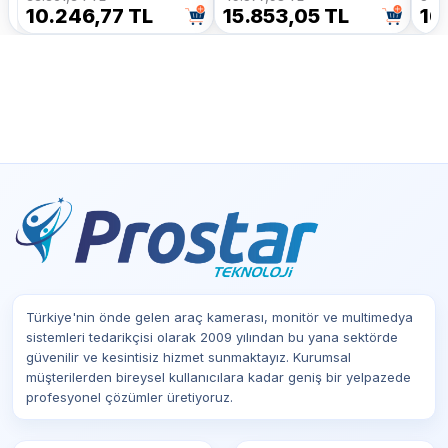
Sistemi
Sistemi
Mul
10.246,77 TL
15.853,05 TL
16
Türkiye'nin önde gelen araç kamerası, monitör ve multimedya
sistemleri tedarikçisi olarak 2009 yılından bu yana sektörde
güvenilir ve kesintisiz hizmet sunmaktayız. Kurumsal
müşterilerden bireysel kullanıcılara kadar geniş bir yelpazede
profesyonel çözümler üretiyoruz.