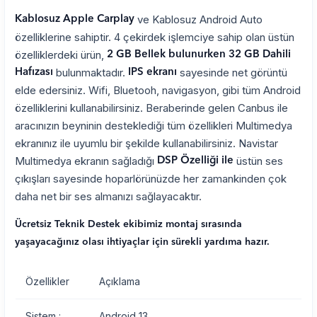
ve Kablosuz Android Auto
Kablosuz Apple Carplay
özelliklerine sahiptir. 4 çekirdek işlemciye sahip olan üstün
özelliklerdeki ürün,
2 GB Bellek bulunurken 32 GB Dahili
bulunmaktadır.
sayesinde net görüntü
Hafızası
IPS ekranı
elde edersiniz. Wifi, Bluetooh, navigasyon, gibi tüm Android
özelliklerini kullanabilirsiniz. Beraberinde gelen Canbus ile
aracınızın beyninin desteklediği tüm özellikleri Multimedya
ekranınız ile uyumlu bir şekilde kullanabilirsiniz. Navistar
Multimedya ekranın sağladığı
üstün ses
DSP Özelliği ile
çıkışları sayesinde hoparlörünüzde her zamankinden çok
daha net bir ses almanızı sağlayacaktır.
Ücretsiz Teknik Destek ekibimiz montaj sırasında
yaşayacağınız olası ihtiyaçlar için sürekli yardıma hazır.
Özellikler
Açıklama
Sistem :
Android 13