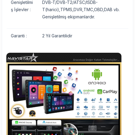
Genişletilmi
DVB-T/DVB-T2/ATSC/ISDB-
ş İşlevler :
T(harici),TPMS,DVR,TMC,OBD,DAB vb.
Genişletilmiş ekipmanlardır.
Garanti :
2 Yıl Garantilidir