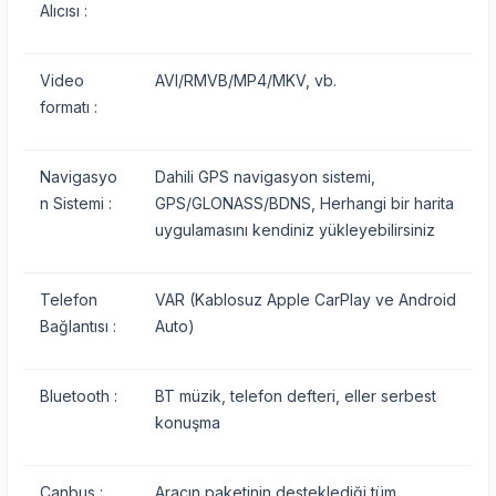
Alıcısı :
Video
AVI/RMVB/MP4/MKV, vb.
formatı :
Navigasyo
Dahili GPS navigasyon sistemi,
n Sistemi :
GPS/GLONASS/BDNS, Herhangi bir harita
uygulamasını kendiniz yükleyebilirsiniz
Telefon
VAR (Kablosuz Apple CarPlay ve Android
Bağlantısı :
Auto)
Bluetooth :
BT müzik, telefon defteri, eller serbest
konuşma
Canbus :
Aracın paketinin desteklediği tüm