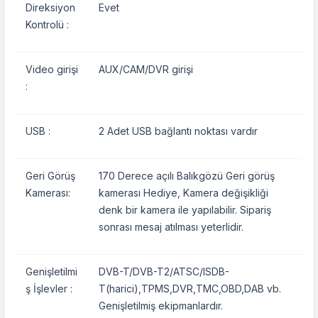
Direksiyon
Evet
Kontrolü :
Video girişi
AUX/CAM/DVR girişi
:
USB :
2 Adet USB bağlantı noktası vardır
Geri Görüş
170 Derece açılı Balıkgözü Geri görüş
Kamerası:
kamerası Hediye, Kamera değişikliği
denk bir kamera ile yapılabilir. Sipariş
sonrası mesaj atılması yeterlidir.
Genişletilmi
DVB-T/DVB-T2/ATSC/ISDB-
ş İşlevler :
T(harici),TPMS,DVR,TMC,OBD,DAB vb.
Genişletilmiş ekipmanlardır.