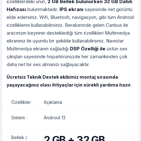
özelliklerdeki ürün,
2 GB Bellek bulunurken 32 GB Dahili
Hafızası
bulunmaktadır.
IPS ekranı
sayesinde net görüntü
elde edersiniz. Wifi, Bluetooh, navigasyon, gibi tüm Android
özelliklerini kullanabilirsiniz. Beraberinde gelen Canbus ile
aracınızın beyninin desteklediği tüm özellikleri Multimedya
ekranınız ile uyumlu bir şekilde kullanabilirsiniz. Navistar
Multimedya ekranın sağladığı
DSP Özelliği ile
üstün ses
çıkışları sayesinde hoparlörünüzde her zamankinden çok
daha net bir ses almanızı sağlayacaktır.
Ücretsiz Teknik Destek ekibimiz montaj sırasında
yaşayacağınız olası ihtiyaçlar için sürekli yardıma hazır.
Özellikler
Açıklama
Sistem :
Android 13
2 GB + 32 GB
Bellek /