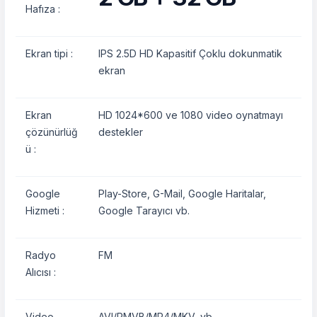
Hafıza :
Ekran tipi :
IPS 2.5D HD Kapasitif Çoklu dokunmatik
ekran
Ekran
HD 1024*600 ve 1080 video oynatmayı
çözünürlüğ
destekler
ü :
Google
Play-Store, G-Mail, Google Haritalar,
Hizmeti :
Google Tarayıcı vb.
Radyo
FM
Alıcısı :
Video
AVI/RMVB/MP4/MKV, vb.