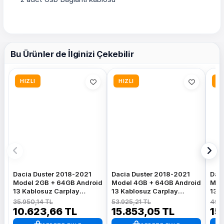
Bu Ürünler de İlginizi Çekebilir
HIZLI
HIZLI
HI
Dacia Duster 2018-2021
Dacia Duster 2018-2021
Dac
Model 2GB + 64GB Android
Model 4GB + 64GB Android
Mod
13 Kablosuz Carplay
13 Kablosuz Carplay
13 K
Navigasyon Multimedya
Navigasyon Multimedya
Nav
35.950,14 TL
53.925,21 TL
49.2
Sistemi
Sistemi
Sist
10.623,66 TL
15.853,05 TL
15