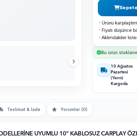
Sepete
Ürünü karşılaştır
·
Fiyatı düşünce bil
·
Aklımdakiler list
·
Bu ürün stokları
10 Ağustos
Pazartesi
(Yarın)
Kargoda
Teslimat & İade
Yorumlar (0)
ODELLERİNE UYUMLU 10" KABLOSUZ CARPLAY ÖZEL