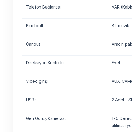
Telefon Bağlantısı :
VAR (Kabl
Bluetooth :
BT müzik, 
Canbus :
Aracın pak
Direksiyon Kontrolü :
Evet
Video girişi :
AUX/CAM/D
USB :
2 Adet USB
Geri Görüş Kamerası:
170 Derece
atılması yet