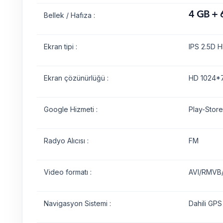
4 GB + 
Bellek / Hafıza :
Ekran tipi :
IPS 2.5D H
Ekran çözünürlüğü :
HD 1024*7
Google Hizmeti :
Play-Store
Radyo Alıcısı :
FM
Video formatı :
AVI/RMVB
Navigasyon Sistemi :
Dahili GPS