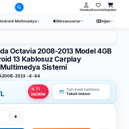
Ara
Hesabım
Favoriler
Sepetim
Android Multimedya
Aksesuarlar
Diğer
da Octavia 2008-2013 Model 4GB
oid 13 Kablosuz Carplay
Multimedya Sistemi
A2008-2013 -4-64
% 71
Tüm kredi kartlarına
L
Taksit imkanı
İNDİRİM
+