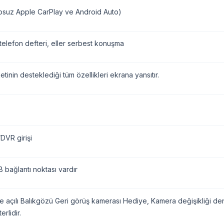
osuz Apple CarPlay ve Android Auto)
telefon defteri, eller serbest konuşma
etinin desteklediği tüm özellikleri ekrana yansıtır.
VR girişi
 bağlantı noktası vardır
 açılı Balıkgözü Geri görüş kamerası Hediye, Kamera değişikliği denk 
erlidir.