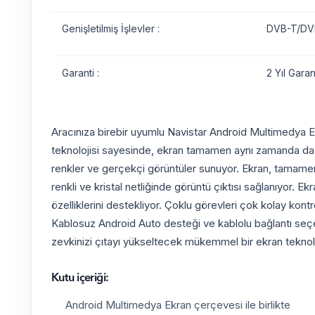
Genişletilmiş İşlevler :
DVB-T/DVB
Garanti :
2 Yıl Garant
Aracınıza birebir uyumlu Navistar Android Multimedya Ekr
teknolojisi sayesinde, ekran tamamen aynı zamanda da kul
renkler ve gerçekçi görüntüler sunuyor. Ekran, tamamen k
renkli ve kristal netliğinde görüntü çıktısı sağlanıyor. E
özelliklerini destekliyor. Çoklu görevleri çok kolay kon
Kablosuz Android Auto desteği ve kablolu bağlantı seçene
zevkinizi çıtayı yükseltecek mükemmel bir ekran teknoloj
Kutu içeriği:
Android Multimedya Ekran çerçevesi ile birlikte