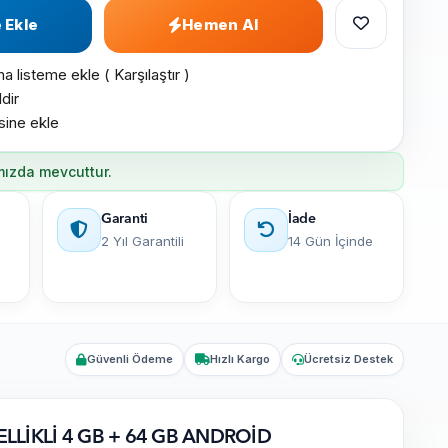
 Ekle
Hemen Al
ma listeme ekle
(
Karşılaştır
)
dir
esine ekle
mızda mevcuttur.
Garanti
İade
2 Yıl Garantili
14 Gün İçinde
Güvenli Ödeme
Hızlı Kargo
Ücretsiz Destek
LİKLİ 4 GB + 64 GB ANDROİD