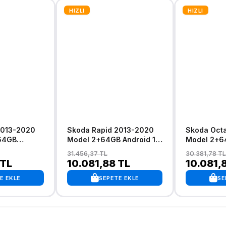
HIZLI
HIZLI
2013-2020
Skoda Rapid 2013-2020
Skoda Octa
64GB
Model 2+64GB Android 13
Model 2+64
blosuz
Kablosuz Carplay
Kablosuz C
31.456,37 TL
30.381,78 TL
gasyon
Navigasyon Multimedya
Navigasyo
 TL
10.081,88 TL
10.081,
stemi
Sistemi
Sistemi
E EKLE
SEPETE EKLE
SE