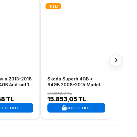
HIZLI
HIZLI
via 2013-2018
Skoda Superb 4GB +
Skoda 
GB Android 13
64GB 2008-2015 Model
Model 2
arplay
Android 13 Kablosuz
Kablosu
51.824,87 TL
33.068,2
n Multimedya
Carplay Navigasyon
Navigas
88 TL
15.853,05 TL
10.08
Multimedya Sistemi
Sistemi
PETE EKLE
SEPETE EKLE