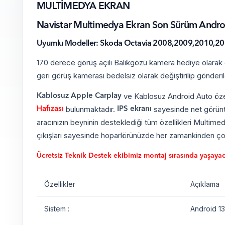
MULTİMEDYA EKRAN
Navistar Multimedya Ekran Son Sürüm Android 
Uyumlu Modeller: Skoda Octavia 2008,2009,2010,20
170 derece görüş açılı Balıkgözü kamera hediye olarak gö
geri görüş kamerası bedelsiz olarak değiştirilip gönderil
ve Kablosuz Android Auto özell
Kablosuz Apple Carplay
bulunmaktadır.
sayesinde net görüntü
Hafızası
IPS ekranı
aracınızın beyninin desteklediği tüm özellikleri Multimed
çıkışları sayesinde hoparlörünüzde her zamankinden çok
Ücretsiz Teknik Destek ekibimiz montaj sırasında yaşayacağ
Özellikler
Açıklama
Sistem :
Android 13