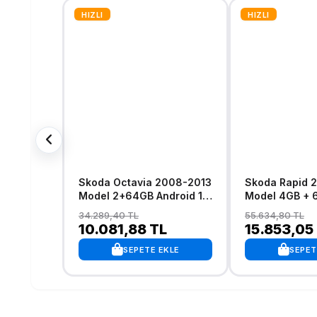
HIZLI
HIZLI
Skoda Octavia 2008-2013
Skoda Rapid 
Model 2+64GB Android 13
Model 4GB + 
Kablosuz Carplay
Android 13 Ka
34.289,40 TL
55.634,80 TL
Navigasyon Multimedya
Carplay Navi
10.081,88 TL
15.853,05
Sistemi
Multimedya Si
SEPETE EKLE
SEPET