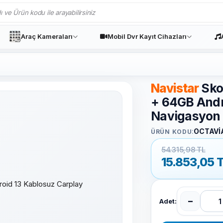
Araç Kameraları
Mobil Dvr Kayıt Cihazları
Navistar
Sko
+ 64GB Andr
Navigasyon 
:
OCTAVİ
ÜRÜN KODU
54.315,98 TL
15.853,05
T
−
Adet: