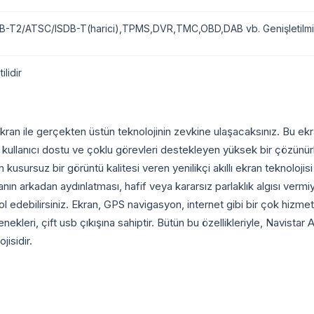
-T2/ATSC/ISDB-T(harici),TPMS,DVR,TMC,OBD,DAB vb. Genişletilmiş
ilidir
an ile gerçekten üstün teknolojinin zevkine ulaşacaksınız. Bu ekran
lanıcı dostu ve çoklu görevleri destekleyen yüksek bir çözünürlüğü
usursuz bir görüntü kalitesi veren yenilikçi akıllı ekran teknolojis
kranın arkadan aydınlatması, hafif veya kararsız parlaklık algısı ver
trol edebilirsiniz. Ekran, GPS navigasyon, internet gibi bir çok hiz
kleri, çift usb çıkışına sahiptir. Bütün bu özellikleriyle, Navistar
isidir.