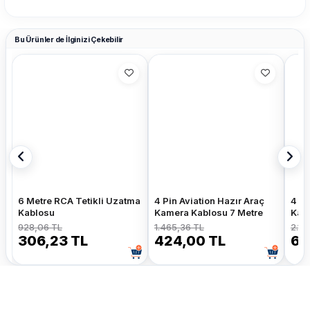
Bu Ürünler de İlginizi Çekebilir
6 Metre RCA Tetikli Uzatma
4 Pin Aviation Hazır Araç
4 Pi
Kablosu
Kamera Kablosu 7 Metre
Kam
928,06 TL
1.465,36 TL
2.14
306,23 TL
424,00 TL
63