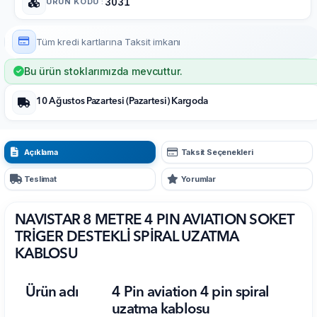
ÜRÜN KODU
:
3031
Tüm kredi kartlarına
Taksit imkanı
Bu ürün stoklarımızda mevcuttur.
10 Ağustos Pazartesi (Pazartesi) Kargoda
Açıklama
Taksit Seçenekleri
Teslimat
Yorumlar
NAVISTAR 8 METRE 4 PIN AVIATION SOKET
TRİGER DESTEKLİ SPİRAL UZATMA
KABLOSU
Ürün adı
4 Pin aviation 4 pin spiral
uzatma kablosu