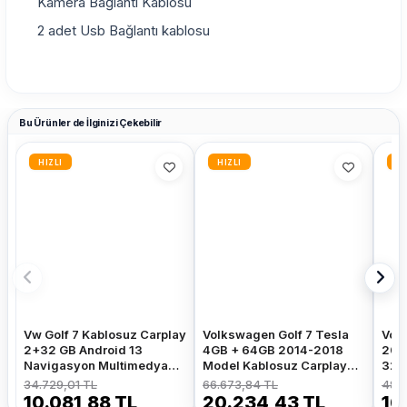
Kamera Bağlantı Kablosu
2 adet Usb Bağlantı kablosu
Bu Ürünler de İlginizi Çekebilir
HIZLI
HIZLI
HI
Vw Golf 7 Kablosuz Carplay
Volkswagen Golf 7 Tesla
Volk
2+32 GB Android 13
4GB + 64GB 2014-2018
201
Navigasyon Multimedya
Model Kablosuz Carplay
32G
Sistemi
Navigasyon Qled
Nav
34.729,01 TL
66.673,84 TL
48.7
Multimedya Sistemi
Sist
10.081,88 TL
20.234,43 TL
16