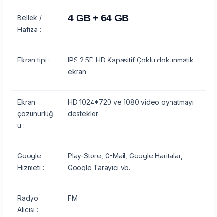
4 GB + 64 GB
Bellek /
Hafıza :
Ekran tipi :
IPS 2.5D HD Kapasitif Çoklu dokunmatik
ekran
Ekran
HD 1024*720 ve 1080 video oynatmayı
çözünürlüğ
destekler
ü :
Google
Play-Store, G-Mail, Google Haritalar,
Hizmeti :
Google Tarayıcı vb.
Radyo
FM
Alıcısı :