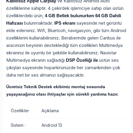
ve Kablosuz Android Auto
Kablosuz Apple Carplay
özelliklerine sahiptir. 4 çekirdek işlemciye sahip olan üstün
özelliklerdeki ürün,
4 GB Bellek bulunurken 64 GB Dahili
bulunmaktadır.
sayesinde net görüntü
Hafızası
IPS ekranı
elde edersiniz. Wifi, Bluetooh, navigasyon, gibi tüm Android
özelliklerini kullanabilirsiniz. Beraberinde gelen Canbus ile
aracınızın beyninin desteklediği tüm özellikleri Multimedya
ekranınız ile uyumlu bir şekilde kullanabilirsiniz. Navistar
Multimedya ekranın sağladığı
üstün ses
DSP Özelliği ile
çıkışları sayesinde hoparlörünüzde her zamankinden çok
daha net bir ses almanızı sağlayacaktır.
Ücretsiz Teknik Destek ekibimiz montaj sırasında
yaşayacağınız olası ihtiyaçlar için sürekli yardıma hazır.
Özellikler
Açıklama
Sistem :
Android 13