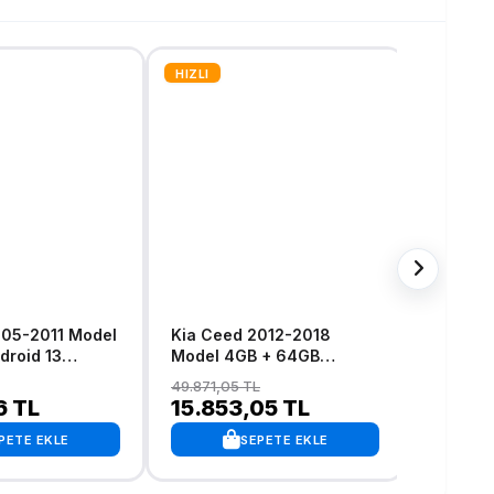
HIZLI
HIZLI
005-2011 Model
Kia Ceed 2012-2018
Kia Sorento 2
roid 13
Model 4GB + 64GB
Model 
arplay
Android 13 Kablosuz
Android
49.871,05 TL
30.577,16
n Multimedya
Carplay Navigasyon
Carplay
6 TL
15.853,05 TL
10.03
Multimedya Sistemi
Multime
PETE EKLE
SEPETE EKLE