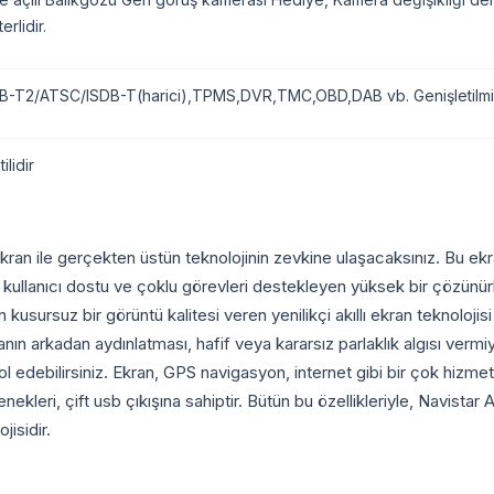
erlidir.
-T2/ATSC/ISDB-T(harici),TPMS,DVR,TMC,OBD,DAB vb. Genişletilmiş
ilidir
an ile gerçekten üstün teknolojinin zevkine ulaşacaksınız. Bu ekran
lanıcı dostu ve çoklu görevleri destekleyen yüksek bir çözünürlüğü
usursuz bir görüntü kalitesi veren yenilikçi akıllı ekran teknolojis
kranın arkadan aydınlatması, hafif veya kararsız parlaklık algısı ver
trol edebilirsiniz. Ekran, GPS navigasyon, internet gibi bir çok hiz
kleri, çift usb çıkışına sahiptir. Bütün bu özellikleriyle, Navistar
isidir.