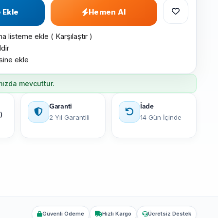
 Ekle
Hemen Al
ma listeme ekle
(
Karşılaştır
)
dir
esine ekle
mızda mevcuttur.
Garanti
İade
)
2 Yıl Garantili
14 Gün İçinde
Güvenli Ödeme
Hızlı Kargo
Ücretsiz Destek