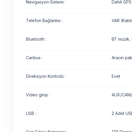
Navigasyon Sistemi :
Dahili GPS
Telefon Bağlantısı :
VAR (Kabl
Bluetooth :
BT müzik, 
Canbus :
Aracın pak
Direksiyon Kontrolü :
Evet
Video girişi :
AUX/CAM/D
USB :
2 Adet USB
Geri Görüş Kamerası:
170 Derece