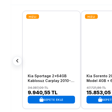
HIZLI
HIZLI
Kia Sportage 2+64GB
Kia Sorento 2002-2011
Kablosuz Carplay 2010-
Model 4GB + 
2016 Android 13
Android 13 Ka
34.387,09 TL
47.721,86 TL
Navigasyon Multimedya
Carplay Navi
9.940,55 TL
15.853,05
Sistemi
Multimedya Si
SEPETE EKLE
SEPET