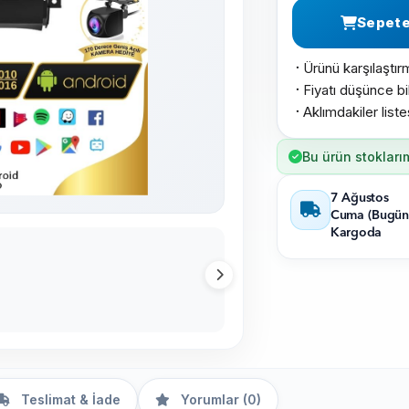
Sepete
Ürünü karşılaştır
·
Fiyatı düşünce bil
·
Aklımdakiler list
·
Bu ürün stokları
7 Ağustos
Cuma (Bugün
Kargoda
Teslimat & İade
Yorumlar (0)