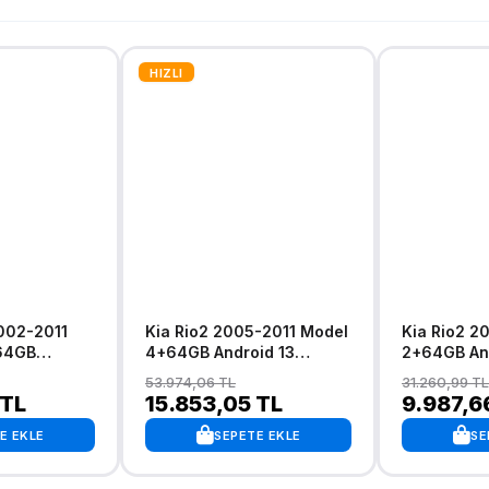
HIZLI
Kia Rio2 2005-2011 Model
Kia Rio2 2
64GB
4+64GB Android 13
2+64GB And
blosuz
Kablosuz Carplay
Kablosuz C
53.974,06 TL
31.260,99 TL
gasyon
Navigasyon Multimedya
Navigasyo
 TL
15.853,05 TL
9.987,6
stemi
Sistemi
Sistemi
E EKLE
SEPETE EKLE
SE