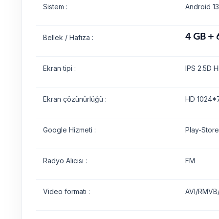
Sistem :
Android 13
4 GB + 
Bellek / Hafıza :
Ekran tipi :
IPS 2.5D H
Ekran çözünürlüğü :
HD 1024*7
Google Hizmeti :
Play-Store
Radyo Alıcısı :
FM
Video formatı :
AVI/RMVB