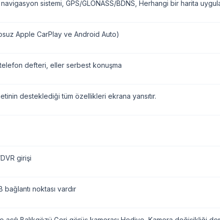
 navigasyon sistemi, GPS/GLONASS/BDNS, Herhangi bir harita uygulam
osuz Apple CarPlay ve Android Auto)
telefon defteri, eller serbest konuşma
etinin desteklediği tüm özellikleri ekrana yansıtır.
VR girişi
 bağlantı noktası vardır
 açılı Balıkgözü Geri görüş kamerası Hediye, Kamera değişikliği denk 