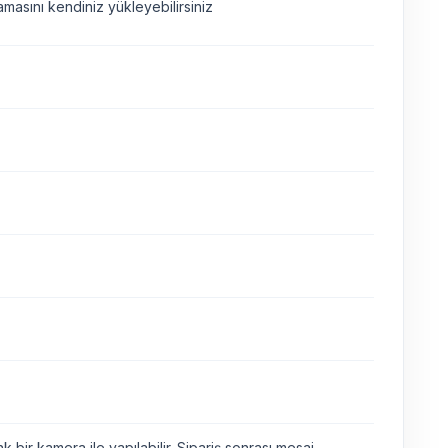
asını kendiniz yükleyebilirsiniz
bir kamera ile yapılabilir. Sipariş sonrası mesaj