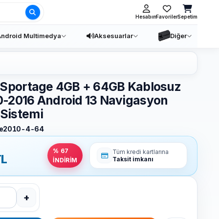
Ara
Hesabım
Favoriler
Sepetim
ndroid Multimedya
Aksesuarlar
Diğer
 Sportage 4GB + 64GB Kablosuz
0-2016 Android 13 Navigasyon
Sistemi
ge2010-4-64
% 67
Tüm kredi kartlarına
L
Taksit imkanı
İNDİRİM
+