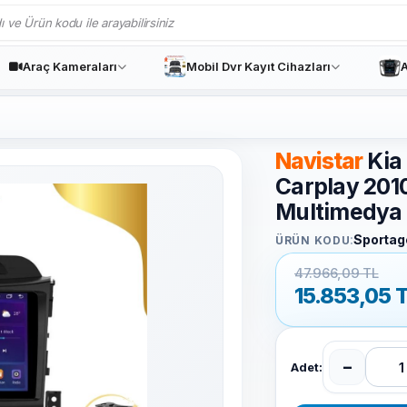
Araç Kameraları
Mobil Dvr Kayıt Cihazları
A
Navistar
Kia
Carplay 201
Multimedya 
:
Sporta
ÜRÜN KODU
47.966,09 TL
15.853,05
T
−
Adet: