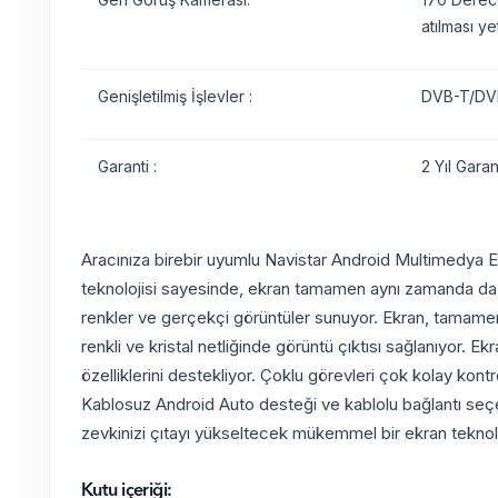
atılması yet
Genişletilmiş İşlevler :
DVB-T/DVB
Garanti :
2 Yıl Garant
Aracınıza birebir uyumlu Navistar Android Multimedya Ekr
teknolojisi sayesinde, ekran tamamen aynı zamanda da kul
renkler ve gerçekçi görüntüler sunuyor. Ekran, tamamen k
renkli ve kristal netliğinde görüntü çıktısı sağlanıyor. E
özelliklerini destekliyor. Çoklu görevleri çok kolay kon
Kablosuz Android Auto desteği ve kablolu bağlantı seçene
zevkinizi çıtayı yükseltecek mükemmel bir ekran teknoloj
Kutu içeriği: