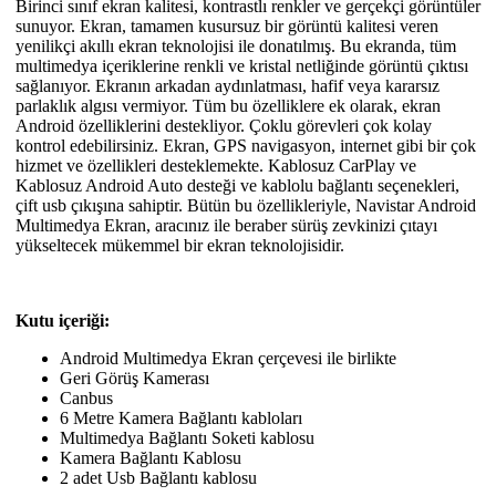
Birinci sınıf ekran kalitesi, kontrastlı renkler ve gerçekçi görüntüler
sunuyor. Ekran, tamamen kusursuz bir görüntü kalitesi veren
yenilikçi akıllı ekran teknolojisi ile donatılmış. Bu ekranda, tüm
multimedya içeriklerine renkli ve kristal netliğinde görüntü çıktısı
sağlanıyor. Ekranın arkadan aydınlatması, hafif veya kararsız
parlaklık algısı vermiyor. Tüm bu özelliklere ek olarak, ekran
Android özelliklerini destekliyor. Çoklu görevleri çok kolay
kontrol edebilirsiniz. Ekran, GPS navigasyon, internet gibi bir çok
hizmet ve özellikleri desteklemekte. Kablosuz CarPlay ve
Kablosuz Android Auto desteği ve kablolu bağlantı seçenekleri,
çift usb çıkışına sahiptir. Bütün bu özellikleriyle, Navistar Android
Multimedya Ekran, aracınız ile beraber sürüş zevkinizi çıtayı
yükseltecek mükemmel bir ekran teknolojisidir.
Kutu içeriği:
Android Multimedya Ekran çerçevesi ile birlikte
Geri Görüş Kamerası
Canbus
6 Metre Kamera Bağlantı kabloları
Multimedya Bağlantı Soketi kablosu
Kamera Bağlantı Kablosu
2 adet Usb Bağlantı kablosu