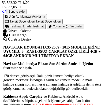
53,583.32 TL
%70
15.853,05
TL
Sepete ekle
Ürün Açıklaması
Açıklama
Taksit Seçenekleri
Taksit Seçenekleri
Teslimat & İade
Teslimat
Yorumlar (0)
Yorumlar
Güvenli Ödeme
Hızlı Kargo
Ücretsiz Destek
NAVİSTAR HYUNDAI IX35 2009 - 2015 MODELLERİNE
UYUMLU 9" KABLOSUZ CARPLAY ÖZELLİKLİ 4GB +
64GB ANDROİD MULTİMEDYA EKRAN
Navistar Multimedya Ekran Son Sürüm Android İşletim
Sistemine sahiptir.
170 derece görüş açılı Balıkgözü kamera hediye olarak
gönderilmektedir. İstediğiniz farklı bir kamera modeli olması
halinde sipariş sonrası mesaj atmanız halinde istediğiniz dengi geri
görüş kamerası bedelsiz olarak değiştirilip gönderilecektir.
Kablosuz Apple Carplay
ve Kablosuz Android Auto
özelliklerine sahiptir. 4 çekirdek işlemciye sahip olan üstün
özelliklerdeki ürün,
4 GB Bellek bulunurken 64 GB Dahili