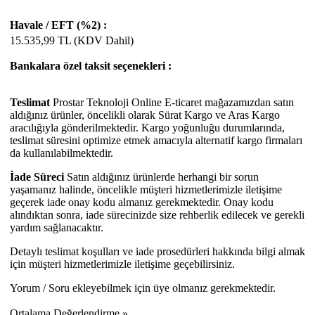
Havale / EFT (%2) :
15.535,99
TL (KDV Dahil)
Bankalara özel taksit seçenekleri :
Teslimat
Prostar Teknoloji Online E-ticaret mağazamızdan satın
aldığınız ürünler, öncelikli olarak Sürat Kargo ve Aras Kargo
aracılığıyla gönderilmektedir. Kargo yoğunluğu durumlarında,
teslimat süresini optimize etmek amacıyla alternatif kargo firmaları
da kullanılabilmektedir.
İade Süreci
Satın aldığınız ürünlerde herhangi bir sorun
yaşamanız halinde, öncelikle müşteri hizmetlerimizle iletişime
geçerek iade onay kodu almanız gerekmektedir. Onay kodu
alındıktan sonra, iade sürecinizde size rehberlik edilecek ve gerekli
yardım sağlanacaktır.
Detaylı teslimat koşulları ve iade prosedürleri hakkında bilgi almak
için müşteri hizmetlerimizle iletişime geçebilirsiniz.
Yorum / Soru ekleyebilmek için üye olmanız gerekmektedir.
Ortalama Değerlendirme »