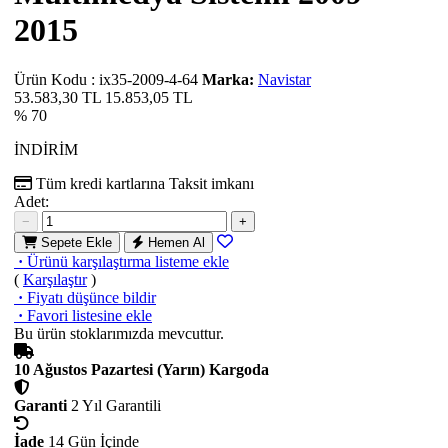
2015
Ürün Kodu
:
ix35-2009-4-64
Marka:
Navistar
53.583,30 TL
15.853,05
TL
% 70
İNDİRİM
Tüm kredi kartlarına
Taksit imkanı
Adet:
−
+
Sepete Ekle
Hemen Al
·
Ürünü karşılaştırma listeme ekle
(
Karşılaştır
)
·
Fiyatı düşünce bildir
·
Favori listesine ekle
Bu ürün stoklarımızda mevcuttur.
10 Ağustos Pazartesi (Yarın) Kargoda
Garanti
2 Yıl Garantili
İade
14 Gün İçinde