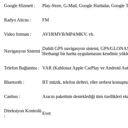
Google Hizmeti :
Play-Store, G-Mail, Google Haritalar, Google T
Radyo Alıcısı :
FM
Video formatı :
AVI/RMVB/MP4/MKV, vb.
Dahili GPS navigasyon sistemi, GPS/GLON
Navigasyon Sistemi :
Herhangi bir harita uygulamasını kendiniz yükle
Telefon Bağlantısı :
VAR (Kablosuz Apple CarPlay ve Android Aut
Bluetooth :
BT müzik, telefon defteri, eller serbest konuşm
Canbus :
Aracın paketinin desteklediği tüm özellikleri ek
Direksiyon Kontrolü
Evet
: