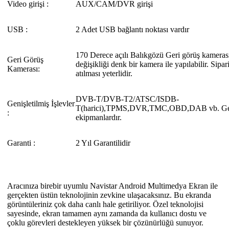
Video girişi :
AUX/CAM/DVR girişi
USB :
2 Adet USB bağlantı noktası vardır
170 Derece açılı Balıkgözü Geri görüş kamera
Geri Görüş
değişikliği denk bir kamera ile yapılabilir. Sipar
Kamerası:
atılması yeterlidir.
DVB-T/DVB-T2/ATSC/ISDB-
Genişletilmiş İşlevler
T(harici),TPMS,DVR,TMC,OBD,DAB vb. Geni
:
ekipmanlardır.
Garanti :
2 Yıl Garantilidir
Aracınıza birebir uyumlu Navistar Android Multimedya Ekran ile
gerçekten üstün teknolojinin zevkine ulaşacaksınız. Bu ekranda
görüntüleriniz çok daha canlı hale getiriliyor. Özel teknolojisi
sayesinde, ekran tamamen aynı zamanda da kullanıcı dostu ve
çoklu görevleri destekleyen yüksek bir çözünürlüğü sunuyor.