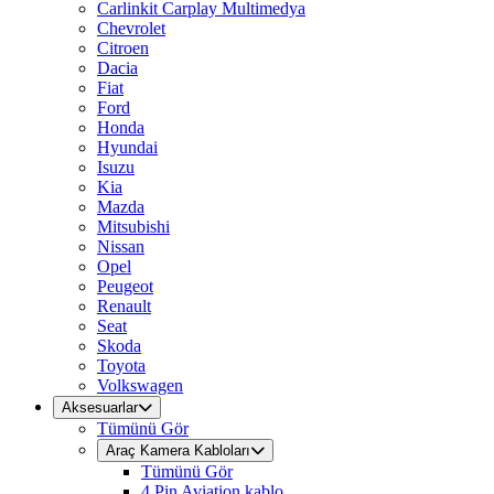
Carlinkit Carplay Multimedya
Chevrolet
Citroen
Dacia
Fiat
Ford
Honda
Hyundai
Isuzu
Kia
Mazda
Mitsubishi
Nissan
Opel
Peugeot
Renault
Seat
Skoda
Toyota
Volkswagen
Aksesuarlar
Tümünü Gör
Araç Kamera Kabloları
Tümünü Gör
4 Pin Aviation kablo