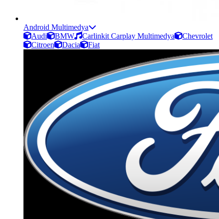
Android Multimedya
Audi
BMW
Carlinkit Carplay Multimedya
Chevrolet
Citroen
Dacia
Fiat