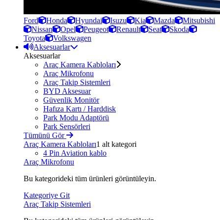
Ford
Honda
Hyundai
Isuzu
Kia
Mazda
Mitsubishi
Nissan
Opel
Peugeot
Renault
Seat
Skoda
Toyota
Volkswagen
Aksesuarlar
Aksesuarlar
Araç Kamera Kabloları
Araç Mikrofonu
Araç Takip Sistemleri
BYD Aksesuar
Güvenlik Monitör
Hafıza Kartı / Harddisk
Park Modu Adaptörü
Park Sensörleri
Tümünü Gör
Araç Kamera Kabloları
1 alt kategori
4 Pin Aviation kablo
Araç Mikrofonu
Bu kategorideki tüm ürünleri görüntüleyin.
Kategoriye Git
Araç Takip Sistemleri