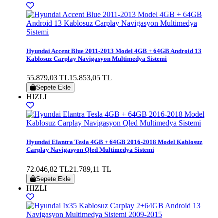
Hyundai Accent Blue 2011-2013 Model 4GB + 64GB Android 13
Kablosuz Carplay Navigasyon Multimedya Sistemi
55.879,03 TL
15.853,05 TL
Sepete Ekle
HIZLI
Hyundai Elantra Tesla 4GB + 64GB 2016-2018 Model Kablosuz
Carplay Navigasyon Qled Multimedya Sistemi
72.046,82 TL
21.789,11 TL
Sepete Ekle
HIZLI