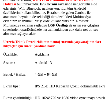
Hafızası
bulunmaktadır.
IPS ekranı
sayesinde net görüntü elde
edersiniz. Wifi, Bluetooh, navigasyon, gibi tüm Android
özelliklerini kullanabilirsiniz. Beraberinde gelen Canbus ile
aracınızın beyninin desteklediği tüm özellikleri Multimedya
ekranınız ile uyumlu bir şekilde kullanabilirsiniz. Navistar
Multimedya ekranın sağladığı
DSP Özelliği ile
üstün ses çıkışları
sayesinde hoparlörünüzde her zamankinden çok daha net bir ses
almanızı sağlayacaktır.
Ücretsiz Teknik Destek ekibimiz montaj sırasında yaşayacağınız olası
ihtiyaçlar için sürekli yardıma hazır.
Özellikler
Açıklama
Sistem :
Android 13
Bellek / Hafıza :
4 GB + 64 GB
Ekran tipi :
IPS 2.5D HD Kapasitif Çoklu dokunmatik ekr
Ekran çözünürlüğü :
HD 1024*720 ve 1080 video oynatmayı destek