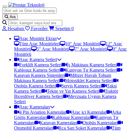
Ara
Hesabım
Favoriler
Sepetim
0
Araç Monitör Ekran
Tüm Araç Monitörleri
10" Araç Monitörü
12" Araç
Monitörü
5" Araç Monitörü
7" Araç Monitörü
9" Araç
Monitörü
Araç Kamera Setleri
Forklift Kamera Setleri
İş Makinası Kamera Setleri
Kablosuz Kamera Setleri
Kamyon Tır Kamera Setleri
Karavan Kamera Sistemleri
Mibzer Havalı Tohum
Makinası Kamera Setleri
Motosiklet Kamera Setleri
Otobüs Kamera Setleri
Servis Kamera Setleri
Taksi
Kamera Setleri
Tekne ve Yat Kamera Setleri
Traktör
Biçerdöver Kamera Setleri
Mevzuata Uygun Kamera
Setleri
Araç Kameraları
4 Pin Aviation Kameralar
Araç içi Kameralar
Arka
Görüş Kameraları
Kablosuz Kameralar
Kamyon Tır
Kameraları
Karavan Kameraları
Otobüs Kameraları
Otomobil Kameraları
Rca Sarı Soket Kameralar
Tüm