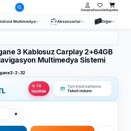
Ara
Hesabım
Favoriler
Sepetim
ndroid Multimedya
Aksesuarlar
Diğer
ane 3 Kablosuz Carplay 2+64GB
Navigasyon Multimedya Sistemi
gane3-2-32
% 70
Tüm kredi kartlarına
TL
Taksit imkanı
İNDİRİM
+