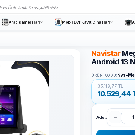
Araç Kameraları
Mobil Dvr Kayıt Cihazları
A
Navistar
Meg
Android 13 
:
Nvs-Me
ÜRÜN KODU
35.119,77 TL
10.529,44
−
Adet: