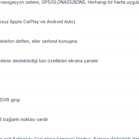
 navigasyon sistemi, GPS/GLONASS/BDNS, Herhangi bir harita uygulam
osuz Apple CarPlay ve Android Auto)
telefon defteri, eller serbest konuşma
etinin desteklediği tüm özellikleri ekrana yansıtır.
VR girişi
 bağlantı noktası vardır
 açılı Balıkgözü Geri görüş kamerası Hediye, Kamera değişikliği denk 