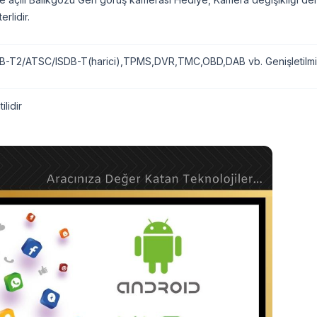
erlidir.
-T2/ATSC/ISDB-T(harici),TPMS,DVR,TMC,OBD,DAB vb. Genişletilmiş
ilidir