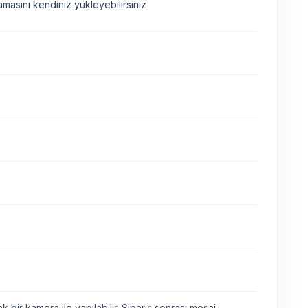
asını kendiniz yükleyebilirsiniz
bir kamera ile yapılabilir. Sipariş sonrası mesaj