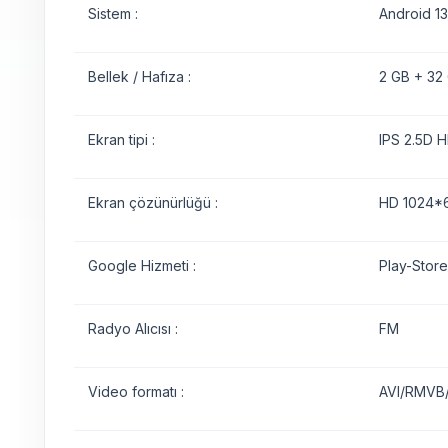
Sistem :
Android 13
Bellek / Hafıza :
2 GB + 32
Ekran tipi :
IPS 2.5D H
Ekran çözünürlüğü :
HD 1024*6
Google Hizmeti :
Play-Store
Radyo Alıcısı :
FM
Video formatı :
AVI/RMVB