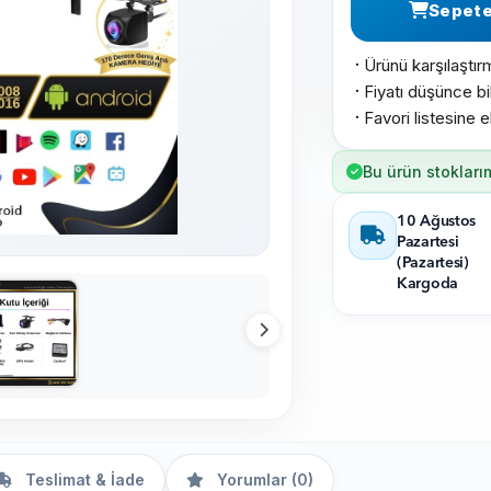
Sepete
Ürünü karşılaştır
·
Fiyatı düşünce bil
·
Favori listesine e
·
Bu ürün stokları
10 Ağustos
Pazartesi
(Pazartesi)
Kargoda
Teslimat & İade
Yorumlar (0)