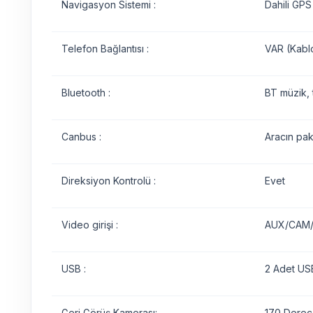
Navigasyon Sistemi :
Dahili GPS
Telefon Bağlantısı :
VAR (Kabl
Bluetooth :
BT müzik, 
Canbus :
Aracın pak
Direksiyon Kontrolü :
Evet
Video girişi :
AUX/CAM/D
USB :
2 Adet USB
Geri Görüş Kamerası:
170 Derece