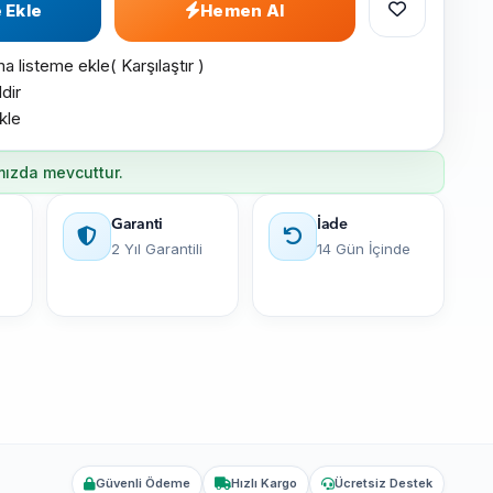
 Ekle
Hemen Al
ma listeme ekle
(
Karşılaştır
)
dir
kle
mızda mevcuttur.
Garanti
İade
2 Yıl Garantili
14 Gün İçinde
Güvenli Ödeme
Hızlı Kargo
Ücretsiz Destek