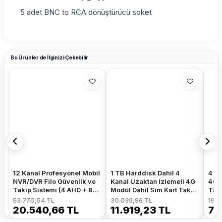
5 adet BNC to RCA dönüştürücü soket
Bu Ürünler de İlginizi Çekebilir
12 Kanal Profesyonel Mobil
1 TB Harddisk Dahil 4
4 Ka
NVR/DVR Filo Güvenlik ve
Kanal Uzaktan izlemeli 4G
4G M
Takip Sistemi (4 AHD + 8
Modül Dahil Sim Kart Tak
Tak
IP, 4G, GPS, WiFi,
Kullan Xmeye 5 MP Araç
Araç
53.770,54 TL
30.039,86 TL
19.2
Endüstriyel Kara Kutu)
Kayıt Cihazı
20.540,66 TL
11.919,23 TL
7.